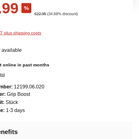
.99
%
Regular price:
€22.95
(34.68% discount)
AT plus shipping costs
 available
 online in past months
ist
umber:
12199.06.020
er:
Grip Boost
it:
Stück
me:
1-3 days
nefits