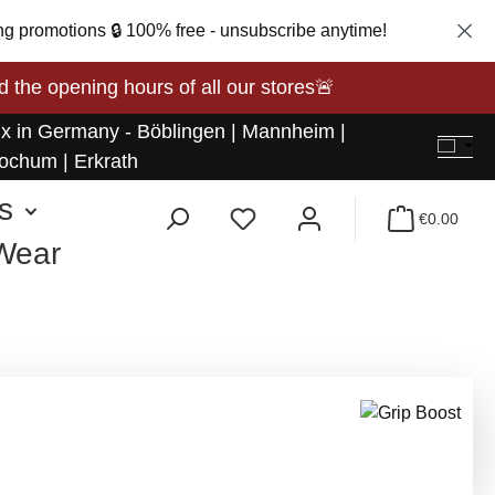
ng promotions 🔒 100% free - unsubscribe anytime!
opening hours of all our stores🚨
 x in Germany - Böblingen | Mannheim |
ochum | Erkrath
s
€0.00
 Wear