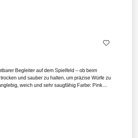
barer Begleiter auf dem Spielfeld – ob beim
 trocken und sauber zu halten, um präzise Würfe zu
Training und am Spieltag Pflegehinweis: Maschinenwaschbar bei 30 °C Nicht bleichen Schonend trocknen oder an der Luft trocknen lassen Nicht bügeln