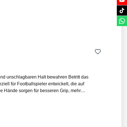
ell für Footballspieler entwickelt, die auf
e Hände sorgen für besseren Grip, mehr
ine Hände jederzeit trocken und einsatzbereit
s gestickte Wilson Logo sowie das offizielle NFL