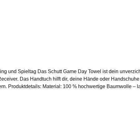
r zuverlässiges Feuchtigkeitsmanagement
Wilson Logo und NFL Shield Strapazierfähige
trocknen Lufttrocknung empfohlen Bügeln bei niedriger Temperatur möglich Keine chemische Reinigung
ng und Spieltag Das Schutt Game Day Towel ist dein unverzicht
Receiver. Das Handtuch hilft dir, deine Hände oder Handschuhe
lebig, weich und sehr saugfähig Farbe: Pink
teile: Ideal als Quarterback
Add to shopping cart