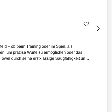
ten, um präzise Würfe zu ermöglichen oder das
cessoire, das deinem Look das gewisse Etwas
hig Farbe: Schwarz