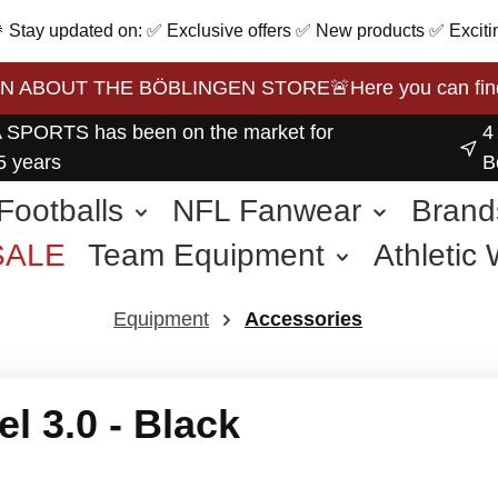
 🎉 Stay updated on: ✅ Exclusive offers ✅ New products ✅ Exciti
BOUT THE BÖBLINGEN STORE🚨Here you can find the 
 SPORTS has been on the market for
4
5 years
B
Footballs
NFL Fanwear
Brand
SALE
Team Equipment
Athletic
other Sports
Equipment
Accessories
l 3.0 - Black