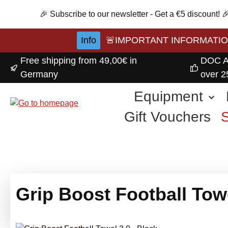
p to main content
Skip to search
Skip to main navigation
🎉 Subscribe to our newsletter - Get a €5 discount!
Info
🚨IMPORTANT INFORMATION A
Free shipping from 49,00€ in
DOC A
Germany
over 2
Equipment
Gift Vouchers
Grip Boost Football Towe