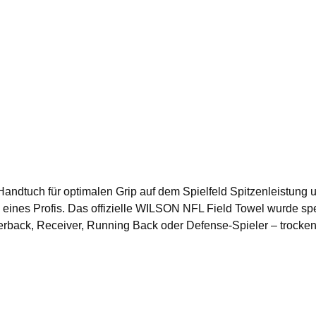
dem Spielfeld Spitzenleistung und unschlagbaren Halt bewahren Betritt das
 eines Profis. Das offizielle WILSON NFL Field Towel wurde spezi
back, Receiver, Running Back oder Defense-Spieler – trocken
rch seine
gen oder Feuchtigkeit werden schnell aufgenommen, sodass de
ch das Handtuch sicher am Gürtel befestigen
chseln oder intensiven Tackles zuverlässig an seinem Platz. Da
Add to shopping cart
t die Griffigkeit am Ball Ideal für