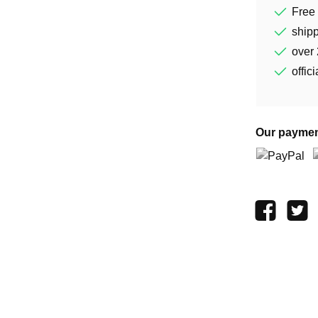
Free
shipp
over 
offic
Our paymen
PayPal
P