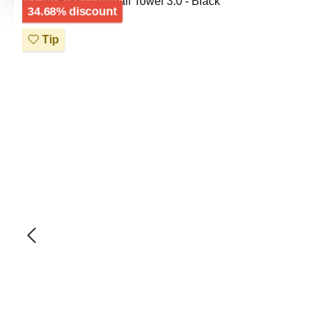
Skip image gallery
Discount
34.68% discount
Tip