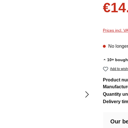
Sale price:
€14
Prices incl. V
No longer
10+ bought
Add to wishl
Product n
Manufactur
Quantity un
Delivery ti
Our be