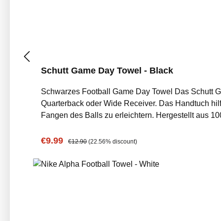
Schutt Game Day Towel - Black
Schwarzes Football Game Day Towel Das Schutt Game Day Towel ist dein unverzichtbarer Begleiter auf dem Spielfeld – ob beim Training oder im Spiel, als
Quarterback oder Wide Receiver. Das Handtuch hilf
Fangen des Balls zu erleichtern. Hergestellt aus 100% hochwertiger Baumwolle, überzeugt das schwarze Football Towel durch seine erstklassige Saugfähigkeit und
angenehme Haptik. Neben den praktischen Eigensch
verleiht. Das schwarze Design fügt sich nahtlos in jede Team-Ausrüstung 
Sale price:
Regular price:
€9.99
€12.90
(22.56% discount)