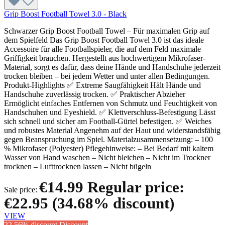
Grip Boost Football Towel 3.0 - Black
Schwarzer Grip Boost Football Towel – Für maximalen Grip auf
dem Spielfeld Das Grip Boost Football Towel 3.0 ist das ideale
Accessoire für alle Footballspieler, die auf dem Feld maximale
Griffigkeit brauchen. Hergestellt aus hochwertigem Mikrofaser-
Material, sorgt es dafür, dass deine Hände und Handschuhe jederzeit
trocken bleiben – bei jedem Wetter und unter allen Bedingungen.
Produkt-Highlights ✅ Extreme Saugfähigkeit Hält Hände und
Handschuhe zuverlässig trocken. ✅ Praktischer Abzieher
Ermöglicht einfaches Entfernen von Schmutz und Feuchtigkeit von
Handschuhen und Eyeshield. ✅ Klettverschluss-Befestigung Lässt
sich schnell und sicher am Football-Gürtel befestigen. ✅ Weiches
und robustes Material Angenehm auf der Haut und widerstandsfähig
gegen Beanspruchung im Spiel. Materialzusammensetzung: – 100
% Mikrofaser (Polyester) Pflegehinweise: – Bei Bedarf mit kaltem
Wasser von Hand waschen – Nicht bleichen – Nicht im Trockner
trocknen – Lufttrocknen lassen – Nicht bügeln
€14.99
Regular price:
Sale price:
€22.95
(34.68% discount)
VIEW
22.56% discount
Discount