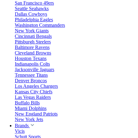
San Francisco 49ers
Seattle Seahawks
Dallas Cowboys
Philadelphia Eagles
Washington Commanders
New York Giants
Cincinnati Bengals
Pittsburgh Steelers
Baltimore Ravens
Cleveland Browns
Houston Texans
Indianapolis Colts
Jacksonville Jaguars
Tennessee Titans
Denver Broncos
Los Angeles Chargers
Kansas City Chiefs
Las Vegas Raiders
Buffalo Bills
Miami Dolphins
New England Patriots
New York Jets
Brands
Vicis
Schutt Sports