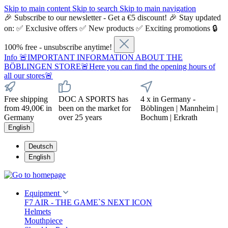
Skip to main content
Skip to search
Skip to main navigation
🎉 Subscribe to our newsletter - Get a €5 discount! 🎉 Stay updated
on: ✅ Exclusive offers ✅ New products ✅ Exciting promotions 🔒
100% free - unsubscribe anytime!
Info
🚨IMPORTANT INFORMATION ABOUT THE
BÖBLINGEN STORE🚨Here you can find the opening hours of
all our stores🚨
Free shipping
DOC A SPORTS has
4 x in Germany -
from 49,00€ in
been on the market for
Böblingen | Mannheim |
Germany
over 25 years
Bochum | Erkrath
English
Deutsch
English
Equipment
F7 AIR - THE GAME`S NEXT ICON
Helmets
Mouthpiece