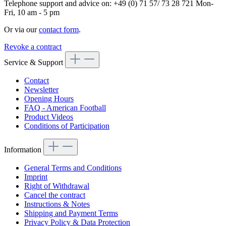
Telephone support and advice on:
+49 (0) 71 57/ 73 28 721
Mon-
Fri, 10 am - 5 pm
Or via our
contact form
.
Revoke a contract
Service & Support
Contact
Newsletter
Opening Hours
FAQ - American Football
Product Videos
Conditions of Participation
Information
General Terms and Conditions
Imprint
Right of Withdrawal
Cancel the contract
Instructions & Notes
Shipping and Payment Terms
Privacy Policy & Data Protection