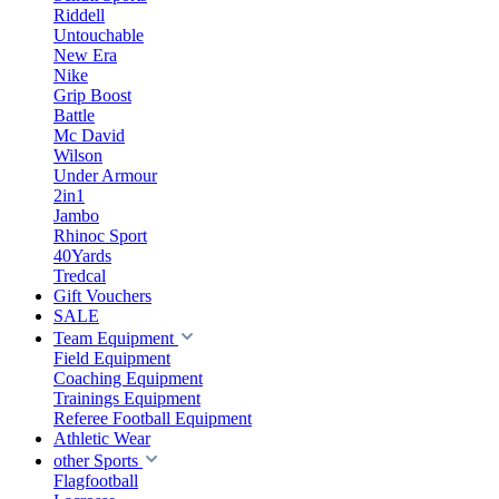
Riddell
Untouchable
New Era
Nike
Grip Boost
Battle
Mc David
Wilson
Under Armour
2in1
Jambo
Rhinoc Sport
40Yards
Tredcal
Gift Vouchers
SALE
Team Equipment
Field Equipment
Coaching Equipment
Trainings Equipment
Referee Football Equipment
Athletic Wear
other Sports
Flagfootball