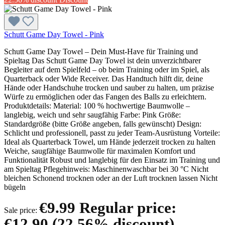
Schutt Game Day Towel - Pink
Schutt Game Day Towel – Dein Must-Have für Training und
Spieltag Das Schutt Game Day Towel ist dein unverzichtbarer
Begleiter auf dem Spielfeld – ob beim Training oder im Spiel, als
Quarterback oder Wide Receiver. Das Handtuch hilft dir, deine
Hände oder Handschuhe trocken und sauber zu halten, um präzise
Würfe zu ermöglichen oder das Fangen des Balls zu erleichtern.
Produktdetails: Material: 100 % hochwertige Baumwolle –
langlebig, weich und sehr saugfähig Farbe: Pink Größe:
Standardgröße (bitte Größe angeben, falls gewünscht) Design:
Schlicht und professionell, passt zu jeder Team-Ausrüstung Vorteile:
Ideal als Quarterback Towel, um Hände jederzeit trocken zu halten
Weiche, saugfähige Baumwolle für maximalen Komfort und
Funktionalität Robust und langlebig für den Einsatz im Training und
am Spieltag Pflegehinweis: Maschinenwaschbar bei 30 °C Nicht
bleichen Schonend trocknen oder an der Luft trocknen lassen Nicht
bügeln
€9.99
Regular price:
Sale price:
€12.90
(22.56% discount)