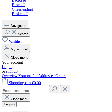
Lacrosse
Baseball
Cheerleading
Basketball
Navigation
Search
Wishlist
My account
Close menu
Your account
Log in
or
sign up
Overview
Your profile
Addresses
Orders
Shopping cart
€0.00
Close menu
English