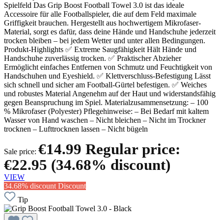
Spielfeld Das Grip Boost Football Towel 3.0 ist das ideale
Accessoire für alle Footballspieler, die auf dem Feld maximale
Griffigkeit brauchen. Hergestellt aus hochwertigem Mikrofaser-
Material, sorgt es dafür, dass deine Hände und Handschuhe jederzeit
trocken bleiben – bei jedem Wetter und unter allen Bedingungen.
Produkt-Highlights ✅ Extreme Saugfähigkeit Hält Hände und
Handschuhe zuverlässig trocken. ✅ Praktischer Abzieher
Ermöglicht einfaches Entfernen von Schmutz und Feuchtigkeit von
Handschuhen und Eyeshield. ✅ Klettverschluss-Befestigung Lässt
sich schnell und sicher am Football-Gürtel befestigen. ✅ Weiches
und robustes Material Angenehm auf der Haut und widerstandsfähig
gegen Beanspruchung im Spiel. Materialzusammensetzung: – 100
% Mikrofaser (Polyester) Pflegehinweise: – Bei Bedarf mit kaltem
Wasser von Hand waschen – Nicht bleichen – Nicht im Trockner
trocknen – Lufttrocknen lassen – Nicht bügeln
€14.99
Regular price:
Sale price:
€22.95
(34.68% discount)
VIEW
34.68% discount
Discount
Tip