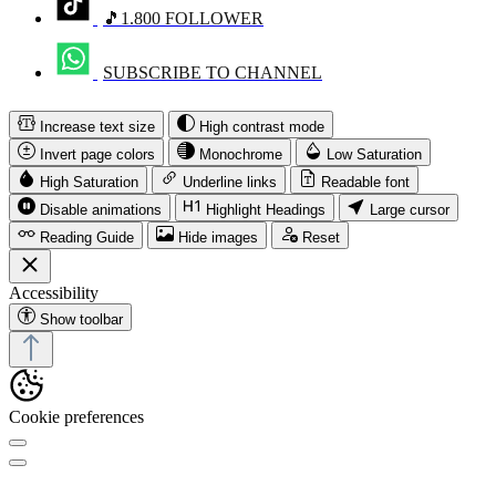
🎵1.800 FOLLOWER
SUBSCRIBE TO CHANNEL
Increase text size
High contrast mode
Invert page colors
Monochrome
Low Saturation
High Saturation
Underline links
Readable font
Disable animations
Highlight Headings
Large cursor
Reading Guide
Hide images
Reset
Accessibility
Show toolbar
Cookie preferences