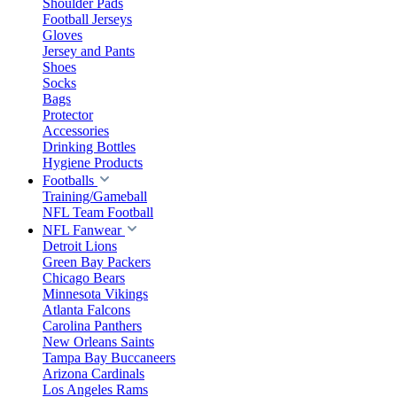
Shoulder Pads
Football Jerseys
Gloves
Jersey and Pants
Shoes
Socks
Bags
Protector
Accessories
Drinking Bottles
Hygiene Products
Footballs
Training/Gameball
NFL Team Football
NFL Fanwear
Detroit Lions
Green Bay Packers
Chicago Bears
Minnesota Vikings
Atlanta Falcons
Carolina Panthers
New Orleans Saints
Tampa Bay Buccaneers
Arizona Cardinals
Los Angeles Rams