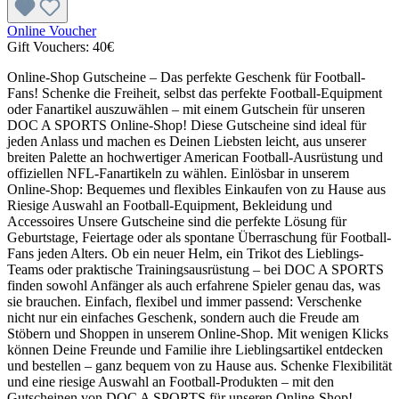
Online Voucher
Gift Vouchers:
40€
Online-Shop Gutscheine – Das perfekte Geschenk für Football-
Fans! Schenke die Freiheit, selbst das perfekte Football-Equipment
oder Fanartikel auszuwählen – mit einem Gutschein für unseren
DOC A SPORTS Online-Shop! Diese Gutscheine sind ideal für
jeden Anlass und machen es Deinen Liebsten leicht, aus unserer
breiten Palette an hochwertiger American Football-Ausrüstung und
offiziellen NFL-Fanartikeln zu wählen. Einlösbar in unserem
Online-Shop: Bequemes und flexibles Einkaufen von zu Hause aus
Riesige Auswahl an Football-Equipment, Bekleidung und
Accessoires Unsere Gutscheine sind die perfekte Lösung für
Geburtstage, Feiertage oder als spontane Überraschung für Football-
Fans jeden Alters. Ob ein neuer Helm, ein Trikot des Lieblings-
Teams oder praktische Trainingsausrüstung – bei DOC A SPORTS
finden sowohl Anfänger als auch erfahrene Spieler genau das, was
sie brauchen. Einfach, flexibel und immer passend: Verschenke
nicht nur ein einfaches Geschenk, sondern auch die Freude am
Stöbern und Shoppen in unserem Online-Shop. Mit wenigen Klicks
können Deine Freunde und Familie ihre Lieblingsartikel entdecken
und bestellen – ganz bequem von zu Hause aus. Schenke Flexibilität
und eine riesige Auswahl an Football-Produkten – mit den
Gutscheinen von DOC A SPORTS für unseren Online-Shop!