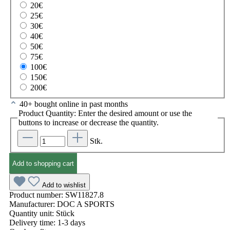
20€
25€
30€
40€
50€
75€
100€
150€
200€
40+ bought online in past months
Product Quantity: Enter the desired amount or use the
buttons to increase or decrease the quantity.
Stk.
Add to shopping cart
Add to wishlist
Product number:
SW11827.8
Manufacturer:
DOC A SPORTS
Quantity unit:
Stück
Delivery time:
1-3 days