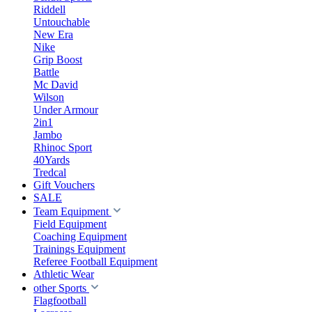
Riddell
Untouchable
New Era
Nike
Grip Boost
Battle
Mc David
Wilson
Under Armour
2in1
Jambo
Rhinoc Sport
40Yards
Tredcal
Gift Vouchers
SALE
Team Equipment
Field Equipment
Coaching Equipment
Trainings Equipment
Referee Football Equipment
Athletic Wear
other Sports
Flagfootball