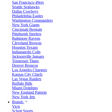
San Francisco 49ers
Seattle Seahawks
Dallas Cowboys
Philadelphia Eagles
Washington Commanders
New York Giants
Cincinnati Bengals
Pittsburgh Steelers
Baltimore Ravens
Cleveland Browns
Houston Texans
Indianapolis Colts
Jacksonville Jaguars
Tennessee Titans
Denver Broncos
Los Angeles Chargers
Kansas City Chiefs
Las Vegas Raiders
Buffalo Bills
Miami Dolphins
New England Patriots
New York Jets
Brands
Vicis
Schutt Sports