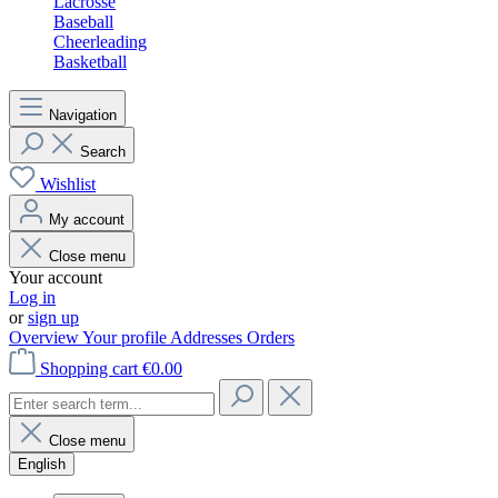
Lacrosse
Baseball
Cheerleading
Basketball
Navigation
Search
Wishlist
My account
Close menu
Your account
Log in
or
sign up
Overview
Your profile
Addresses
Orders
Shopping cart
€0.00
Close menu
English