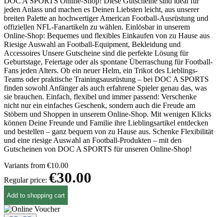
DOC A SPORTS Online-Shop! Diese Gutscheine sind ideal für
jeden Anlass und machen es Deinen Liebsten leicht, aus unserer
breiten Palette an hochwertiger American Football-Ausrüstung und
offiziellen NFL-Fanartikeln zu wählen. Einlösbar in unserem
Online-Shop: Bequemes und flexibles Einkaufen von zu Hause aus
Riesige Auswahl an Football-Equipment, Bekleidung und
Accessoires Unsere Gutscheine sind die perfekte Lösung für
Geburtstage, Feiertage oder als spontane Überraschung für Football-
Fans jeden Alters. Ob ein neuer Helm, ein Trikot des Lieblings-
Teams oder praktische Trainingsausrüstung – bei DOC A SPORTS
finden sowohl Anfänger als auch erfahrene Spieler genau das, was
sie brauchen. Einfach, flexibel und immer passend: Verschenke
nicht nur ein einfaches Geschenk, sondern auch die Freude am
Stöbern und Shoppen in unserem Online-Shop. Mit wenigen Klicks
können Deine Freunde und Familie ihre Lieblingsartikel entdecken
und bestellen – ganz bequem von zu Hause aus. Schenke Flexibilität
und eine riesige Auswahl an Football-Produkten – mit den
Gutscheinen von DOC A SPORTS für unseren Online-Shop!
Variants from
€10.00
€30.00
Regular price:
Add to shopping cart