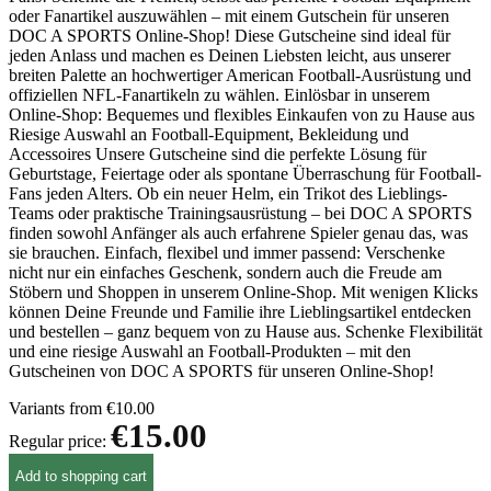
oder Fanartikel auszuwählen – mit einem Gutschein für unseren
DOC A SPORTS Online-Shop! Diese Gutscheine sind ideal für
jeden Anlass und machen es Deinen Liebsten leicht, aus unserer
breiten Palette an hochwertiger American Football-Ausrüstung und
offiziellen NFL-Fanartikeln zu wählen. Einlösbar in unserem
Online-Shop: Bequemes und flexibles Einkaufen von zu Hause aus
Riesige Auswahl an Football-Equipment, Bekleidung und
Accessoires Unsere Gutscheine sind die perfekte Lösung für
Geburtstage, Feiertage oder als spontane Überraschung für Football-
Fans jeden Alters. Ob ein neuer Helm, ein Trikot des Lieblings-
Teams oder praktische Trainingsausrüstung – bei DOC A SPORTS
finden sowohl Anfänger als auch erfahrene Spieler genau das, was
sie brauchen. Einfach, flexibel und immer passend: Verschenke
nicht nur ein einfaches Geschenk, sondern auch die Freude am
Stöbern und Shoppen in unserem Online-Shop. Mit wenigen Klicks
können Deine Freunde und Familie ihre Lieblingsartikel entdecken
und bestellen – ganz bequem von zu Hause aus. Schenke Flexibilität
und eine riesige Auswahl an Football-Produkten – mit den
Gutscheinen von DOC A SPORTS für unseren Online-Shop!
Variants from
€10.00
€15.00
Regular price:
Add to shopping cart