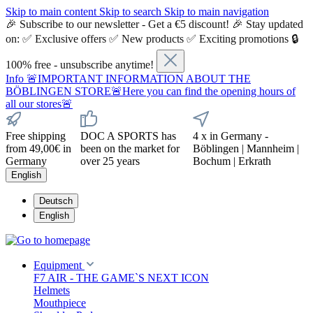
Skip to main content
Skip to search
Skip to main navigation
🎉 Subscribe to our newsletter - Get a €5 discount! 🎉 Stay updated
on: ✅ Exclusive offers ✅ New products ✅ Exciting promotions 🔒
100% free - unsubscribe anytime!
Info
🚨IMPORTANT INFORMATION ABOUT THE
BÖBLINGEN STORE🚨Here you can find the opening hours of
all our stores🚨
Free shipping
DOC A SPORTS has
4 x in Germany -
from 49,00€ in
been on the market for
Böblingen | Mannheim |
Germany
over 25 years
Bochum | Erkrath
English
Deutsch
English
Equipment
F7 AIR - THE GAME`S NEXT ICON
Helmets
Mouthpiece