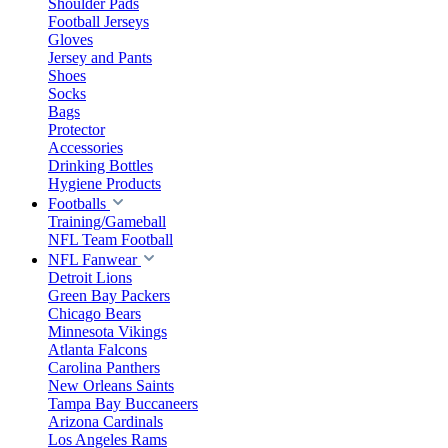
Shoulder Pads
Football Jerseys
Gloves
Jersey and Pants
Shoes
Socks
Bags
Protector
Accessories
Drinking Bottles
Hygiene Products
Footballs
Training/Gameball
NFL Team Football
NFL Fanwear
Detroit Lions
Green Bay Packers
Chicago Bears
Minnesota Vikings
Atlanta Falcons
Carolina Panthers
New Orleans Saints
Tampa Bay Buccaneers
Arizona Cardinals
Los Angeles Rams