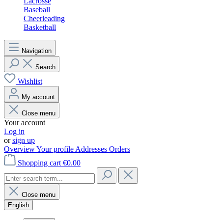
Lacrosse
Baseball
Cheerleading
Basketball
Navigation
Search
Wishlist
My account
Close menu
Your account
Log in
or
sign up
Overview
Your profile
Addresses
Orders
Shopping cart
€0.00
Close menu
English