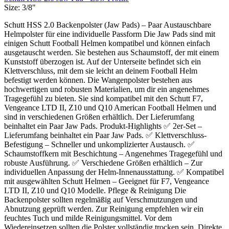
Size:
3/8"
Schutt HSS 2.0 Backenpolster (Jaw Pads) – Paar Austauschbare
Helmpolster für eine individuelle Passform Die Jaw Pads sind mit
einigen Schutt Football Helmen kompatibel und können einfach
ausgetauscht werden. Sie bestehen aus Schaumstoff, der mit einem
Kunststoff überzogen ist. Auf der Unterseite befindet sich ein
Klettverschluss, mit dem sie leicht an deinem Football Helm
befestigt werden können. Die Wangenpolster bestehen aus
hochwertigen und robusten Materialien, um dir ein angenehmes
Tragegefühl zu bieten. Sie sind kompatibel mit den Schutt F7,
Vengeance LTD II, Z10 und Q10 American Football Helmen und
sind in verschiedenen Größen erhältlich. Der Lieferumfang
beinhaltet ein Paar Jaw Pads. Produkt-Highlights ✅ 2er-Set –
Lieferumfang beinhaltet ein Paar Jaw Pads. ✅ Klettverschluss-
Befestigung – Schneller und unkomplizierter Austausch. ✅
Schaumstoffkern mit Beschichtung – Angenehmes Tragegefühl und
robuste Ausführung. ✅ Verschiedene Größen erhältlich – Zur
individuellen Anpassung der Helm-Innenausstattung. ✅ Kompatibel
mit ausgewählten Schutt Helmen – Geeignet für F7, Vengeance
LTD II, Z10 und Q10 Modelle. Pflege & Reinigung Die
Backenpolster sollten regelmäßig auf Verschmutzungen und
Abnutzung geprüft werden. Zur Reinigung empfehlen wir ein
feuchtes Tuch und milde Reinigungsmittel. Vor dem
Wiedereinsetzen sollten die Polster vollständig trocken sein. Direkte