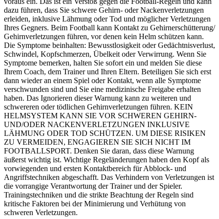
voraus ein. Das ist ein Verstoß gegen die Football-Regeln und kann
dazu führen, dass Sie schwere Gehirn- oder Nackenverletzungen
erleiden, inklusive Lähmung oder Tod und möglicher Verletzungen
Ihres Gegners. Beim Football kann Kontakt zu Gehirnerschütterung/
Gehirnverletzungen führen, vor denen kein Helm schützen kann.
Die Symptome beinhalten: Bewusstlosigkeit oder Gedächtnisverlust,
Schwindel, Kopfschmerzen, Übelkeit oder Verwirrung. Wenn Sie
Symptome bemerken, halten Sie sofort ein und melden Sie diese
Ihrem Coach, dem Trainer und Ihren Eltern. Beteiligen Sie sich erst
dann wieder an einem Spiel oder Kontakt, wenn alle Symptome
verschwunden sind und Sie eine medizinische Freigabe erhalten
haben. Das Ignorieren dieser Warnung kann zu weiteren und
schwereren oder tödlichen Gehirnverletzungen führen. KEIN
HELMSYSTEM KANN SIE VOR SCHWEREN GEHIRN-
UND/ODER NACKENVERLETZUNGEN INKLUSIVE
LÄHMUNG ODER TOD SCHÜTZEN. UM DIESE RISIKEN
ZU VERMEIDEN, ENGAGIEREN SIE SICH NICHT IM
FOOTBALLSPORT. Denken Sie daran, dass diese Warnung
äußerst wichtig ist. Wichtige Regeländerungen haben den Kopf als
vorwiegenden und ersten Kontaktbereich für Abblock- und
Angriffstechniken abgeschafft. Das Verhindern von Verletzungen ist
die vorrangige Verantwortung der Trainer und der Spieler.
Trainingstechniken und die strikte Beachtung der Regeln sind
kritische Faktoren bei der Minimierung und Verhütung von
schweren Verletzungen.