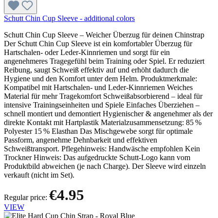
Schutt Chin Cup Sleeve - additional colors
Schutt Chin Cup Sleeve – Weicher Überzug für deinen Chinstrap
Der Schutt Chin Cup Sleeve ist ein komfortabler Überzug für
Hartschalen- oder Leder-Kinnriemen und sorgt für ein
angenehmeres Tragegefühl beim Training oder Spiel. Er reduziert
Reibung, saugt Schweiß effektiv auf und erhöht dadurch die
Hygiene und den Komfort unter dem Helm. Produktmerkmale:
Kompatibel mit Hartschalen- und Leder-Kinnriemen Weiches
Material für mehr Tragekomfort Schweißabsorbierend – ideal für
intensive Trainingseinheiten und Spiele Einfaches Überziehen –
schnell montiert und demontiert Hygienischer & angenehmer als der
direkte Kontakt mit Hartplastik Materialzusammensetzung: 85 %
Polyester 15 % Elasthan Das Mischgewebe sorgt für optimale
Passform, angenehme Dehnbarkeit und effektiven
Schweißtransport. Pflegehinweis: Handwäsche empfohlen Kein
Trockner Hinweis: Das aufgedruckte Schutt-Logo kann vom
Produktbild abweichen (je nach Charge). Der Sleeve wird einzeln
verkauft (nicht im Set).
€4.95
Regular price:
VIEW