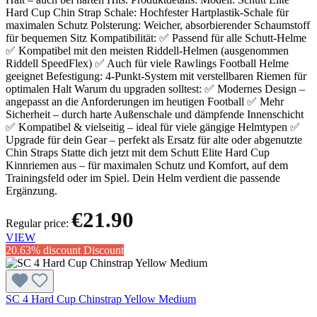
Hard Cup Chin Strap Schale: Hochfester Hartplastik-Schale für
maximalen Schutz Polsterung: Weicher, absorbierender Schaumstoff
für bequemen Sitz Kompatibilität: ✅ Passend für alle Schutt-Helme
✅ Kompatibel mit den meisten Riddell-Helmen (ausgenommen
Riddell SpeedFlex) ✅ Auch für viele Rawlings Football Helme
geeignet Befestigung: 4-Punkt-System mit verstellbaren Riemen für
optimalen Halt Warum du upgraden solltest: ✅ Modernes Design –
angepasst an die Anforderungen im heutigen Football ✅ Mehr
Sicherheit – durch harte Außenschale und dämpfende Innenschicht
✅ Kompatibel & vielseitig – ideal für viele gängige Helmtypen ✅
Upgrade für dein Gear – perfekt als Ersatz für alte oder abgenutzte
Chin Straps Statte dich jetzt mit dem Schutt Elite Hard Cup
Kinnriemen aus – für maximalen Schutz und Komfort, auf dem
Trainingsfeld oder im Spiel. Dein Helm verdient die passende
Ergänzung.
€21.90
Regular price:
VIEW
20.63% discount
Discount
SC 4 Hard Cup Chinstrap Yellow Medium