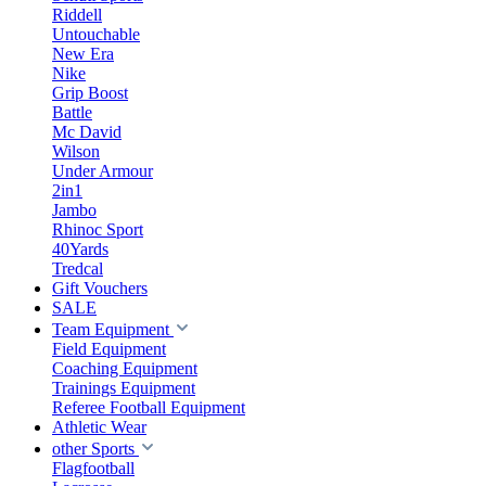
Riddell
Untouchable
New Era
Nike
Grip Boost
Battle
Mc David
Wilson
Under Armour
2in1
Jambo
Rhinoc Sport
40Yards
Tredcal
Gift Vouchers
SALE
Team Equipment
Field Equipment
Coaching Equipment
Trainings Equipment
Referee Football Equipment
Athletic Wear
other Sports
Flagfootball