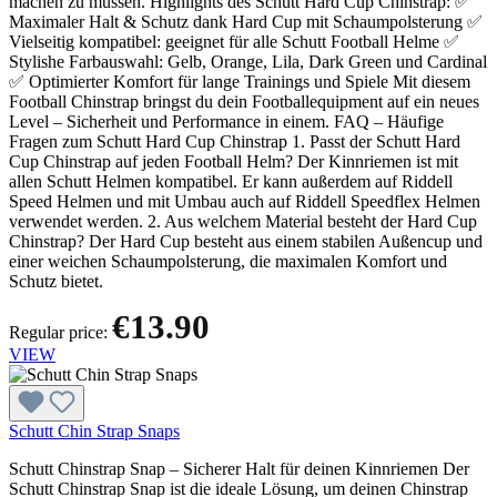
machen zu müssen. Highlights des Schutt Hard Cup Chinstrap: ✅
Maximaler Halt & Schutz dank Hard Cup mit Schaumpolsterung ✅
Vielseitig kompatibel: geeignet für alle Schutt Football Helme ✅
Stylishe Farbauswahl: Gelb, Orange, Lila, Dark Green und Cardinal
✅ Optimierter Komfort für lange Trainings und Spiele Mit diesem
Football Chinstrap bringst du dein Footballequipment auf ein neues
Level – Sicherheit und Performance in einem. FAQ – Häufige
Fragen zum Schutt Hard Cup Chinstrap 1. Passt der Schutt Hard
Cup Chinstrap auf jeden Football Helm? Der Kinnriemen ist mit
allen Schutt Helmen kompatibel. Er kann außerdem auf Riddell
Speed Helmen und mit Umbau auch auf Riddell Speedflex Helmen
verwendet werden. 2. Aus welchem Material besteht der Hard Cup
Chinstrap? Der Hard Cup besteht aus einem stabilen Außencup und
einer weichen Schaumpolsterung, die maximalen Komfort und
Schutz bietet.
€13.90
Regular price:
VIEW
Schutt Chin Strap Snaps
Schutt Chinstrap Snap – Sicherer Halt für deinen Kinnriemen Der
Schutt Chinstrap Snap ist die ideale Lösung, um deinen Chinstrap