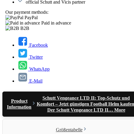
official Schutt and Vicis partner
Our payment methods:
PayPal
Paid in advance
B2B
Facebook
Twitter
WhatsApp
E-Mail
Schutt Vengeance LTD II: Top-Schutz und
Product
Komfort – Jetzt günstigen Football Helm kaufen
Information
Der Schutt Vengeance LTD II…
More
Größentabelle