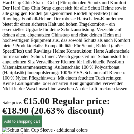
Hard Cup Chin Strap – Gelb | Für optimalen Schutz und Komfort
Der Hard Cup Chin Strap eignet sich für alle Schutt Helme sowie
alle gängigen Riddell (ausgenommen Riddell SpeedFlex) und
Rawlings Football-Helme. Der robuste Hartschalen-Kinnriemen
bietet dir einen sicheren Halt und hohen Tragekomfort – ein
essenzielles Upgrade für deine Schutzausrüstung. Verzichte auf
deinen alten, abgenutzten Chinstrap und rüste deinen Helm mit
hochwertigem Equipment aus, das sowohl Schutz als auch Komfort
bietet! Produktdetails: Kompatibilität: Für Schutt, Riddell (außer
SpeedFlex) und Rawlings Helme Konstruktion: Harte Außenschale
für maximalen Schutz Innen: Weich gepolstert mit Schaumstoff für
angenehmen Sitz Verstellbarer Riemen für individuelle Passform
Materialzusammensetzung: Außenschale: 100 % Polycarbonat
(Hartplastik) Innenpolsterung: 100 % EVA-Schaumstoff Riemen:
100 % Nylon Pflegehinweis: Mit einem feuchten Tuch reinigen
Keine Lösungsmittel oder scharfen Reinigungsmittel verwenden
Nicht in der Waschmaschine waschen An der Luft trocknen lassen
€15.00
Regular price:
Sale price:
€18.90
(20.63% discount)
Add to shopping cart