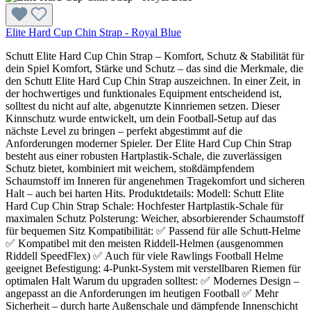
Elite Hard Cup Chin Strap - Royal Blue
Schutt Elite Hard Cup Chin Strap – Komfort, Schutz & Stabilität für
dein Spiel Komfort, Stärke und Schutz – das sind die Merkmale, die
den Schutt Elite Hard Cup Chin Strap auszeichnen. In einer Zeit, in
der hochwertiges und funktionales Equipment entscheidend ist,
solltest du nicht auf alte, abgenutzte Kinnriemen setzen. Dieser
Kinnschutz wurde entwickelt, um dein Football-Setup auf das
nächste Level zu bringen – perfekt abgestimmt auf die
Anforderungen moderner Spieler. Der Elite Hard Cup Chin Strap
besteht aus einer robusten Hartplastik-Schale, die zuverlässigen
Schutz bietet, kombiniert mit weichem, stoßdämpfendem
Schaumstoff im Inneren für angenehmen Tragekomfort und sicheren
Halt – auch bei harten Hits. Produktdetails: Modell: Schutt Elite
Hard Cup Chin Strap Schale: Hochfester Hartplastik-Schale für
maximalen Schutz Polsterung: Weicher, absorbierender Schaumstoff
für bequemen Sitz Kompatibilität: ✅ Passend für alle Schutt-Helme
✅ Kompatibel mit den meisten Riddell-Helmen (ausgenommen
Riddell SpeedFlex) ✅ Auch für viele Rawlings Football Helme
geeignet Befestigung: 4-Punkt-System mit verstellbaren Riemen für
optimalen Halt Warum du upgraden solltest: ✅ Modernes Design –
angepasst an die Anforderungen im heutigen Football ✅ Mehr
Sicherheit – durch harte Außenschale und dämpfende Innenschicht