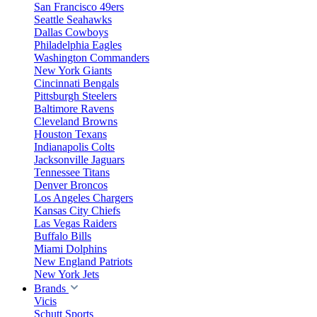
San Francisco 49ers
Seattle Seahawks
Dallas Cowboys
Philadelphia Eagles
Washington Commanders
New York Giants
Cincinnati Bengals
Pittsburgh Steelers
Baltimore Ravens
Cleveland Browns
Houston Texans
Indianapolis Colts
Jacksonville Jaguars
Tennessee Titans
Denver Broncos
Los Angeles Chargers
Kansas City Chiefs
Las Vegas Raiders
Buffalo Bills
Miami Dolphins
New England Patriots
New York Jets
Brands
Vicis
Schutt Sports