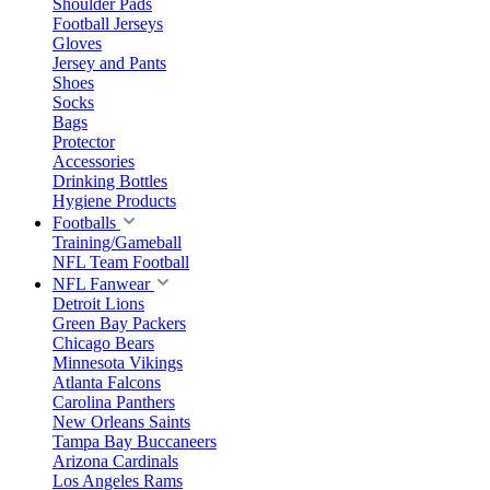
Shoulder Pads
Football Jerseys
Gloves
Jersey and Pants
Shoes
Socks
Bags
Protector
Accessories
Drinking Bottles
Hygiene Products
Footballs
Training/Gameball
NFL Team Football
NFL Fanwear
Detroit Lions
Green Bay Packers
Chicago Bears
Minnesota Vikings
Atlanta Falcons
Carolina Panthers
New Orleans Saints
Tampa Bay Buccaneers
Arizona Cardinals
Los Angeles Rams