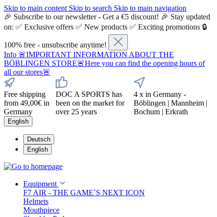
Skip to main content
Skip to search
Skip to main navigation
🎉 Subscribe to our newsletter - Get a €5 discount! 🎉 Stay updated
on: ✅ Exclusive offers ✅ New products ✅ Exciting promotions 🔒
100% free - unsubscribe anytime!
Info
🚨IMPORTANT INFORMATION ABOUT THE
BÖBLINGEN STORE🚨Here you can find the opening hours of
all our stores🚨
Free shipping
DOC A SPORTS has
4 x in Germany -
from 49,00€ in
been on the market for
Böblingen | Mannheim |
Germany
over 25 years
Bochum | Erkrath
English
Deutsch
English
Equipment
F7 AIR - THE GAME`S NEXT ICON
Helmets
Mouthpiece