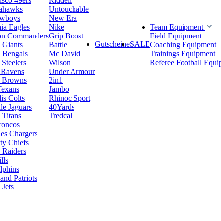
isco 49ers
Riddell
eahawks
Untouchable
owboys
New Era
hia Eagles
Nike
Team Equipment
on Commanders
Grip Boost
Field Equipment
Gutscheine
SALE
 Giants
Battle
Coaching Equipment
i Bengals
Mc David
Trainings Equipment
 Steelers
Wilson
Referee Football Equi
 Ravens
Under Armour
d Browns
2in1
Texans
Jambo
is Colts
Rhinoc Sport
le Jaguars
40Yards
 Titans
Tredcal
roncos
es Chargers
ty Chiefs
 Raiders
lls
lphins
nd Patriots
Jets