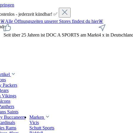
springen
ostenlos - jederzeit kündbar! ✅
fnungszeiten unserer Stores findest du hier🚨
nd
Seit über 25 Jahren ist DOC A SPORTS am Markt
4 x in Deutschlan
tikel
ions
y Packers
Bears
 Vikings
alcons
Panthers
ns Saints
y Buccaneers
Marken
ardinals
Vicis
les Rams
Schutt Sports