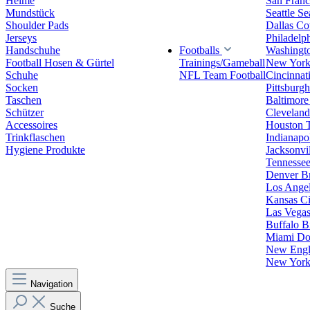
Helme
San Franc
Mundstück
Seattle S
Shoulder Pads
Dallas C
Jerseys
Philadelp
Handschuhe
Footballs
Washingt
Football Hosen & Gürtel
Trainings/Gameball
New York
Schuhe
NFL Team Football
Cincinnat
Socken
Pittsburgh
Taschen
Baltimore
Schützer
Clevelan
Accessoires
Houston 
Trinkflaschen
Indianapol
Hygiene Produkte
Jacksonvil
Tennessee
Denver B
Los Angel
Kansas Ci
Las Vegas
Buffalo Bi
Miami Do
New Engla
New York 
Navigation
Suche