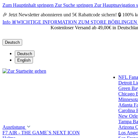
Zum Hauptinhalt springen
Zur Suche springen
Zur Hauptnavigation 
🎉 Jetzt Newsletter abonnieren und 5€ Rabattcode sichern! 🔒 100% k
Info
🚨WICHTIGE INFORMATION ZUM STORE BÖBLINGEN 🚨Alle Öf
Kostenloser Versand ab 49,00€ in Deutschla
Deutsch
Deutsch
English
NFL Fanar
Detroit L
Green Ba
Chicago 
Minnesota
Atlanta F
Carolina 
New Orlea
Tampa Ba
Ausrüstung
Arizona C
F7 AIR - THE GAME`S NEXT ICON
Los Ange