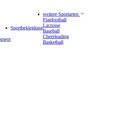
weitere Sportarten
Flagfootball
Lacrosse
Sportbekleidung
Baseball
Cheerleading
pment
Basketball