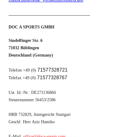
Handschuhgroesse_VorlagezumAusdrucken
______________________________________
DOC A SPORTS GMBH
Sindelfinger Str. 6
71032 Böblingen
Deutschland (Germany)
71577328721
Telefon +49 (0)
71577328767
Telefax +49 (0)
Ust. Id.-Nr.: DE271136866
Steuernummer 56453/2586
HRB 732829, Amtsgericht Stuttgart
Geschf. Herr Aziz Hamiko
E-Mail:
office@doca-sports.com