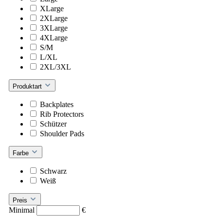
XLarge
2XLarge
3XLarge
4XLarge
S/M
L/XL
2XL/3XL
Produktart
Backplates
Rib Protectors
Schützer
Shoulder Pads
Farbe
Schwarz
Weiß
Preis
Minimal
€