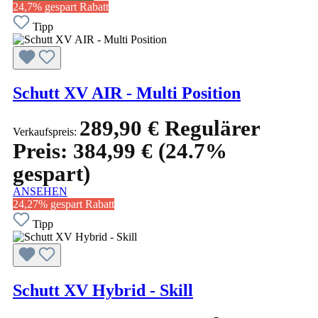
24,7% gespart
Rabatt
Tipp
Schutt XV AIR - Multi Position
289,90 €
Regulärer
Verkaufspreis:
Preis:
384,99 €
(24.7%
gespart)
ANSEHEN
24,27% gespart
Rabatt
Tipp
Schutt XV Hybrid - Skill