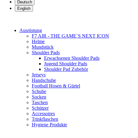
Deutsch
English
Ausrüstung
F7 AIR - THE GAME`S NEXT ICON
Helme
Mundstück
Shoulder Pads
Erwachsenen Shoulder Pads
Jugend Shoulder Pads
Shoulder Pad Zubehör
Jerseys
Handschuhe
Football Hosen & Gürtel
Schuhe
Socken
Taschen
Schützer
Accessoires
Trinkflaschen
Hygiene Produkte