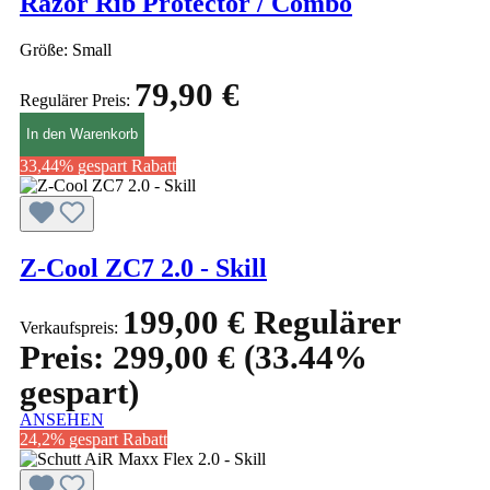
Razor Rib Protector / Combo
Größe:
Small
79,90 €
Regulärer Preis:
In den Warenkorb
33,44% gespart
Rabatt
Z-Cool ZC7 2.0 - Skill
199,00 €
Regulärer
Verkaufspreis:
Preis:
299,00 €
(33.44%
gespart)
ANSEHEN
24,2% gespart
Rabatt