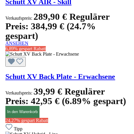
Schutt XV AIR - Skill
289,90 €
Regulärer
Verkaufspreis:
Preis:
384,99 €
(24.7%
gespart)
ANSEHEN
6,89% gespart
Rabatt
Schutt XV Back Plate - Erwachsene
39,99 €
Regulärer
Verkaufspreis:
Preis:
42,95 €
(6.89% gespart)
In den Warenkorb
24,27% gespart
Rabatt
Tipp