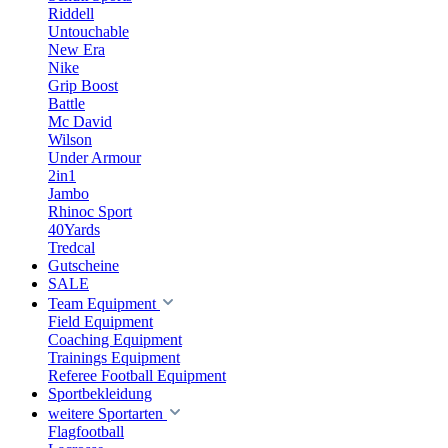
Riddell
Untouchable
New Era
Nike
Grip Boost
Battle
Mc David
Wilson
Under Armour
2in1
Jambo
Rhinoc Sport
40Yards
Tredcal
Gutscheine
SALE
Team Equipment
Field Equipment
Coaching Equipment
Trainings Equipment
Referee Football Equipment
Sportbekleidung
weitere Sportarten
Flagfootball