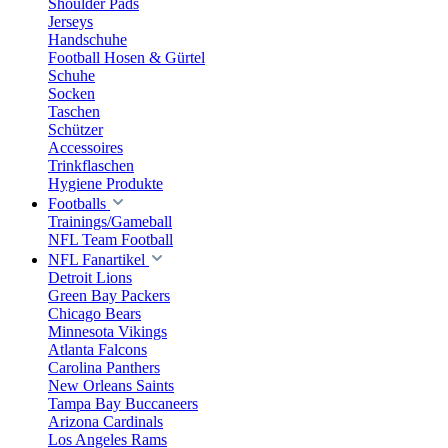
Shoulder Pads
Jerseys
Handschuhe
Football Hosen & Gürtel
Schuhe
Socken
Taschen
Schützer
Accessoires
Trinkflaschen
Hygiene Produkte
Footballs
Trainings/Gameball
NFL Team Football
NFL Fanartikel
Detroit Lions
Green Bay Packers
Chicago Bears
Minnesota Vikings
Atlanta Falcons
Carolina Panthers
New Orleans Saints
Tampa Bay Buccaneers
Arizona Cardinals
Los Angeles Rams