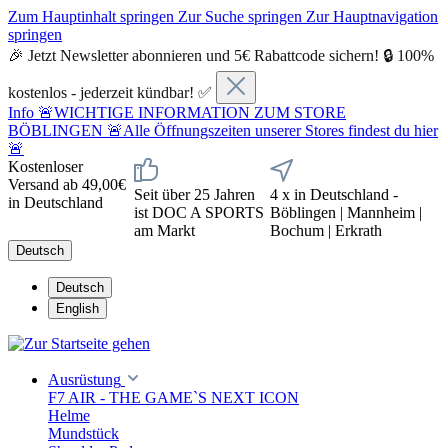
Zum Hauptinhalt springen
Zur Suche springen
Zur Hauptnavigation
springen
🎉 Jetzt Newsletter abonnieren und 5€ Rabattcode sichern! 🔒 100%
kostenlos - jederzeit kündbar! ✅
Info
🚨WICHTIGE INFORMATION ZUM STORE
BÖBLINGEN 🚨Alle Öffnungszeiten unserer Stores findest du hier
🚨
Kostenloser
Versand ab 49,00€
Seit über 25 Jahren
4 x in Deutschland -
in Deutschland
ist DOC A SPORTS
Böblingen | Mannheim |
am Markt
Bochum | Erkrath
Deutsch
Deutsch
English
Ausrüstung
F7 AIR - THE GAME`S NEXT ICON
Helme
Mundstück