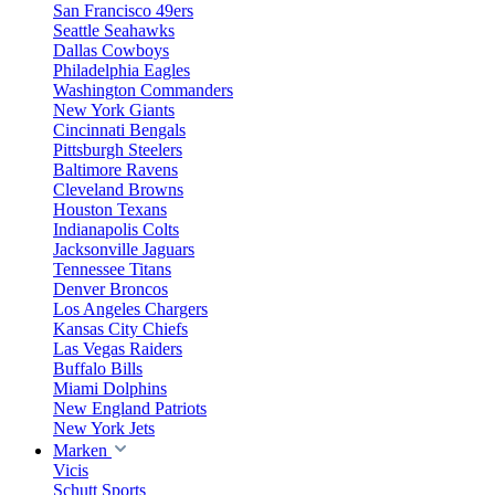
San Francisco 49ers
Seattle Seahawks
Dallas Cowboys
Philadelphia Eagles
Washington Commanders
New York Giants
Cincinnati Bengals
Pittsburgh Steelers
Baltimore Ravens
Cleveland Browns
Houston Texans
Indianapolis Colts
Jacksonville Jaguars
Tennessee Titans
Denver Broncos
Los Angeles Chargers
Kansas City Chiefs
Las Vegas Raiders
Buffalo Bills
Miami Dolphins
New England Patriots
New York Jets
Marken
Vicis
Schutt Sports