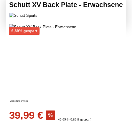
Schutt XV Back Plate - Erwachsene
Bildergalerie überspringen
Rabatt
6,89% gespart
Abbildung ähnlich
Verkaufspreis:
39,99 €
%
Regulärer Preis:
42,95 €
(6.89% gespart)