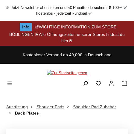
Zum Hauptinhalt springen
🎉 Jetzt Newsletter abonnieren und 5€ Rabattcode sichern! 🔒 100%
kostenlos - jederzeit kündbar! ✅
Info
🚨WICHTIGE INFORMATION ZUM STORE
BÖBLINGEN 🚨Alle Öffnungszeiten unserer Stores findest du
hier🚨
Kostenloser Versand ab 49,00€ in Deutschland
Ausrüstung
Shoulder Pads
Shoulder Pad Zubehör
Back Plates