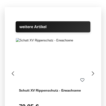
Produktgalerie überspringen
weitere Artikel
Schutt XV Rippenschutz - Erwachsene
Regulärer Preis: