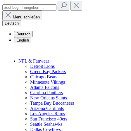
Menü schließen
Deutsch
Deutsch
English
NFL & Fanwear
Detroit Lions
Green Bay Packers
Chicago Bears
Minnesota Vikings
Atlanta Falcons
Carolina Panthers
New Orleans Saints
Tampa Bay Buccaneers
Arizona Cardinals
Los Angeles Rams
San Francisco 49ers
Seattle Seahawks
Dallas Cowboys