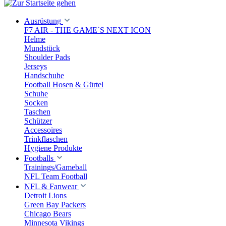
Ausrüstung
F7 AIR - THE GAME`S NEXT ICON
Helme
Mundstück
Shoulder Pads
Jerseys
Handschuhe
Football Hosen & Gürtel
Schuhe
Socken
Taschen
Schützer
Accessoires
Trinkflaschen
Hygiene Produkte
Footballs
Trainings/Gameball
NFL Team Football
NFL & Fanwear
Detroit Lions
Green Bay Packers
Chicago Bears
Minnesota Vikings