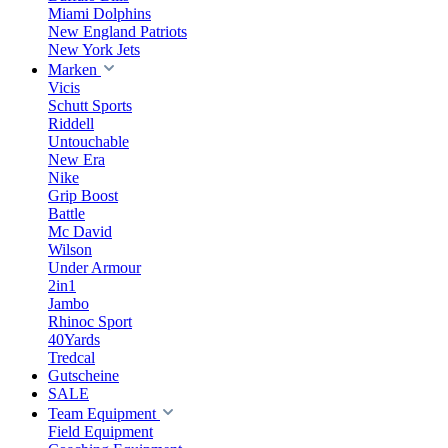
Miami Dolphins
New England Patriots
New York Jets
Marken
Vicis
Schutt Sports
Riddell
Untouchable
New Era
Nike
Grip Boost
Battle
Mc David
Wilson
Under Armour
2in1
Jambo
Rhinoc Sport
40Yards
Tredcal
Gutscheine
SALE
Team Equipment
Field Equipment