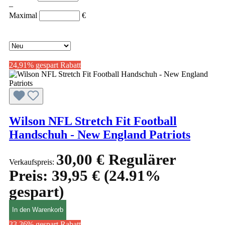
–
Maximal
€
24,91% gespart
Rabatt
Wilson NFL Stretch Fit Football
Handschuh - New England Patriots
30,00 €
Regulärer
Verkaufspreis:
Preis:
39,95 €
(24.91%
gespart)
In den Warenkorb
33,36% gespart
Rabatt