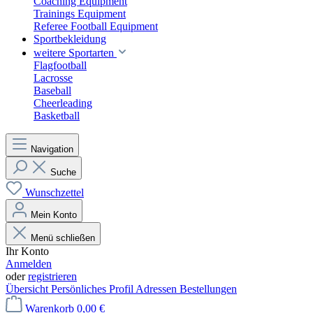
Coaching Equipment
Trainings Equipment
Referee Football Equipment
Sportbekleidung
weitere Sportarten
Flagfootball
Lacrosse
Baseball
Cheerleading
Basketball
Navigation
Suche
Wunschzettel
Mein Konto
Menü schließen
Ihr Konto
Anmelden
oder
registrieren
Übersicht
Persönliches Profil
Adressen
Bestellungen
Warenkorb
0,00 €