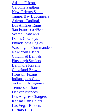
Atlanta Falcons
Carolina Panthers
New Orleans Saints
Tampa Bay Buccaneers
Arizona Cardinals
Los Angeles Rams
San Francisco 49ers
Seattle Seahawks
Dallas Cowboys
Philadelphia Eagles
Washington Commanders
New York Giants
Cincinnati Bengals
Pittsburgh Steelers
Baltimore Ravens
Cleveland Browns
Houston Texans
Indianapolis Colts
Jacksonville Jaguars
Tennessee Titans
Denver Broncos
Los Angeles Chargers
Kansas City Chiefs
Las Vegas Raiders
Buffalo Bills