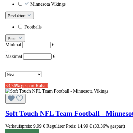
Minnesota Vikings
Produktart
Footballs
Preis
Minimal
€
–
Maximal
€
33,36% gespart
Rabatt
Soft Touch NFL Team Football - Minnesot
Verkaufspreis:
9,99 €
Regulärer Preis:
14,99 €
(33.36% gespart)