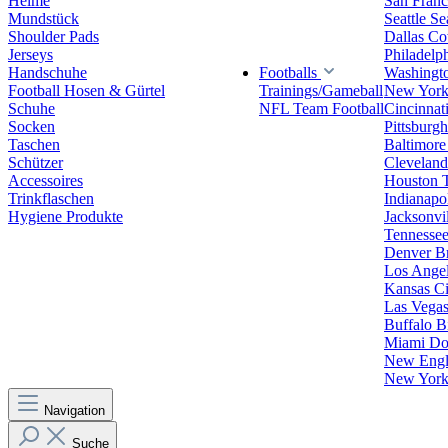
Helme
San Franc
Mundstück
Seattle S
Shoulder Pads
Dallas C
Jerseys
Philadelp
Handschuhe
Footballs
Washingt
Football Hosen & Gürtel
Trainings/Gameball
New York
Schuhe
NFL Team Football
Cincinnat
Socken
Pittsburgh
Taschen
Baltimore
Schützer
Clevelan
Accessoires
Houston 
Trinkflaschen
Indianapol
Hygiene Produkte
Jacksonvil
Tennessee
Denver B
Los Angel
Kansas Ci
Las Vegas
Buffalo Bi
Miami Do
New Engla
New York 
Navigation
Suche