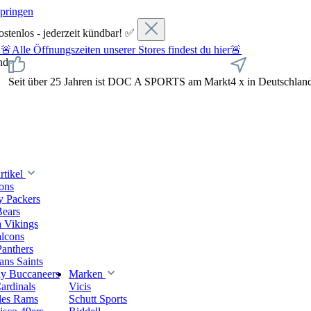
springen
ostenlos - jederzeit kündbar! ✅
fnungszeiten unserer Stores findest du hier🚨
nd
Seit über 25 Jahren ist DOC A SPORTS am Markt
4 x in Deutschlan
tikel
ions
y Packers
Bears
 Vikings
alcons
Panthers
ns Saints
y Buccaneers
Marken
ardinals
Vicis
les Rams
Schutt Sports