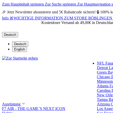
Zum Hauptinhalt springen
Zur Suche springen
Zur Hauptnavigation 
🎉 Jetzt Newsletter abonnieren und 5€ Rabattcode sichern! 🔒 100% k
Info
🚨WICHTIGE INFORMATION ZUM STORE BÖBLINGEN 🚨Alle Öf
Kostenloser Versand ab 49,00€ in Deutschla
Deutsch
Deutsch
English
NFL Fanar
Detroit L
Green Ba
Chicago 
Minnesota
Atlanta F
Carolina 
New Orlea
Tampa Ba
Ausrüstung
Arizona C
F7 AIR - THE GAME`S NEXT ICON
Los Ange