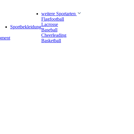
weitere Sportarten
Flagfootball
Lacrosse
Sportbekleidung
Baseball
Cheerleading
pment
Basketball