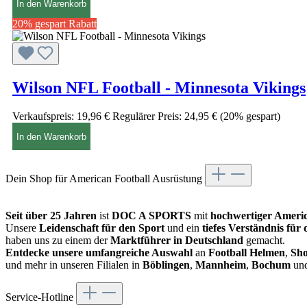
In den Warenkorb
20% gespart
Rabatt
Wilson NFL Football - Minnesota Vikings
Verkaufspreis:
19,96 €
Regulärer Preis:
24,95 €
(20% gespart)
In den Warenkorb
Dein Shop für American Football Ausrüstung
Seit über 25 Jahren
ist
DOC A SPORTS
mit
hochwertiger Americ
Unsere
Leidenschaft für den Sport
und ein
tiefes Verständnis für
haben uns zu einem der
Marktführer in Deutschland
gemacht.
Entdecke unsere umfangreiche Auswahl
an
Football Helmen
,
Sho
und mehr in unseren Filialen in
Böblingen
,
Mannheim
,
Bochum
un
Service-Hotline