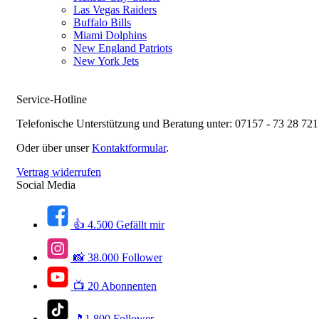
Las Vegas Raiders
Buffalo Bills
Miami Dolphins
New England Patriots
New York Jets
Service-Hotline
Telefonische Unterstützung und Beratung unter:
07157 - 73 28 721
Oder über unser
Kontaktformular
.
Vertrag widerrufen
Social Media
👍 4.500 Gefällt mir
📸 38.000 Follower
📺 20 Abonnenten
🎵1.800 Follower