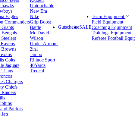
isco 49ers
Riddell
eahawks
Untouchable
owboys
New Era
hia Eagles
Nike
Team Equipment
on Commanders
Grip Boost
Field Equipment
Gutscheine
SALE
 Giants
Battle
Coaching Equipment
i Bengals
Mc David
Trainings Equipment
 Steelers
Wilson
Referee Football Equi
 Ravens
Under Armour
d Browns
2in1
Texans
Jambo
is Colts
Rhinoc Sport
le Jaguars
40Yards
 Titans
Tredcal
roncos
es Chargers
ty Chiefs
 Raiders
lls
lphins
nd Patriots
Jets