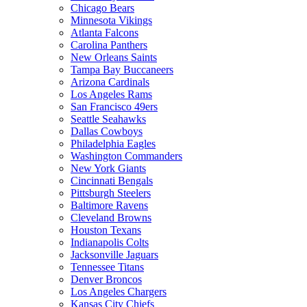
Chicago Bears
Minnesota Vikings
Atlanta Falcons
Carolina Panthers
New Orleans Saints
Tampa Bay Buccaneers
Arizona Cardinals
Los Angeles Rams
San Francisco 49ers
Seattle Seahawks
Dallas Cowboys
Philadelphia Eagles
Washington Commanders
New York Giants
Cincinnati Bengals
Pittsburgh Steelers
Baltimore Ravens
Cleveland Browns
Houston Texans
Indianapolis Colts
Jacksonville Jaguars
Tennessee Titans
Denver Broncos
Los Angeles Chargers
Kansas City Chiefs