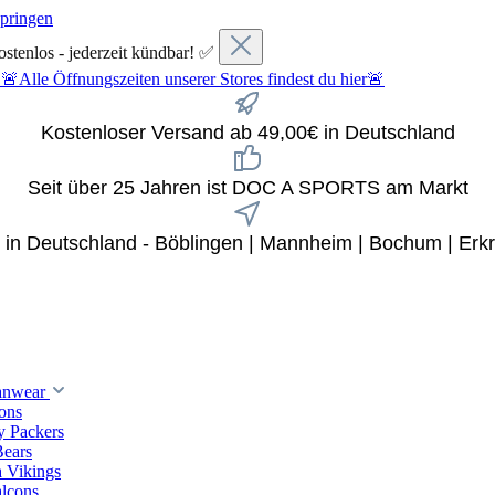
springen
ostenlos - jederzeit kündbar! ✅
fnungszeiten unserer Stores findest du hier🚨
Kostenloser Versand ab 49,00€ in Deutschland
Seit über 25 Jahren ist DOC A SPORTS am Markt
x in Deutschland - Böblingen | Mannheim | Bochum | Erkr
anwear
ions
y Packers
Bears
 Vikings
alcons