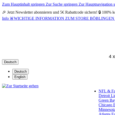
Zum Hauptinhalt springen
Zur Suche springen
Zur Hauptnavigation 
🎉 Jetzt Newsletter abonnieren und 5€ Rabattcode sichern! 🔒 100% k
Info
🚨WICHTIGE INFORMATION ZUM STORE BÖBLINGEN 🚨Alle Öf
4 
Deutsch
Deutsch
English
NFL & F
Detroit L
Green Ba
Chicago 
Minnesota
Atlanta F