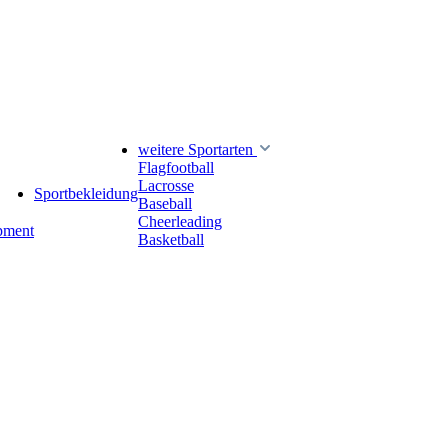
weitere Sportarten
Flagfootball
Lacrosse
Sportbekleidung
Baseball
Cheerleading
pment
Basketball