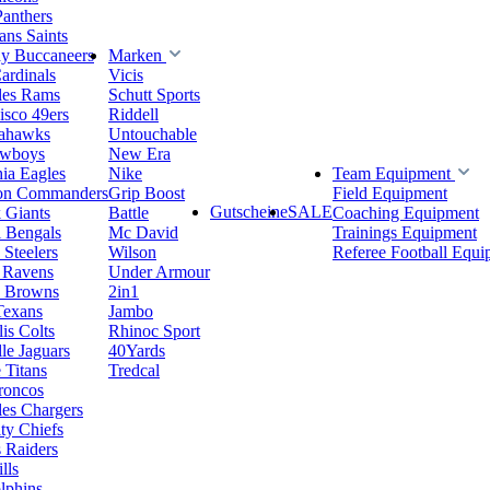
Panthers
ns Saints
y Buccaneers
Marken
ardinals
Vicis
les Rams
Schutt Sports
isco 49ers
Riddell
eahawks
Untouchable
owboys
New Era
hia Eagles
Nike
Team Equipment
on Commanders
Grip Boost
Field Equipment
Gutscheine
SALE
 Giants
Battle
Coaching Equipment
i Bengals
Mc David
Trainings Equipment
 Steelers
Wilson
Referee Football Equi
 Ravens
Under Armour
d Browns
2in1
Texans
Jambo
is Colts
Rhinoc Sport
le Jaguars
40Yards
 Titans
Tredcal
roncos
es Chargers
ty Chiefs
 Raiders
lls
lphins