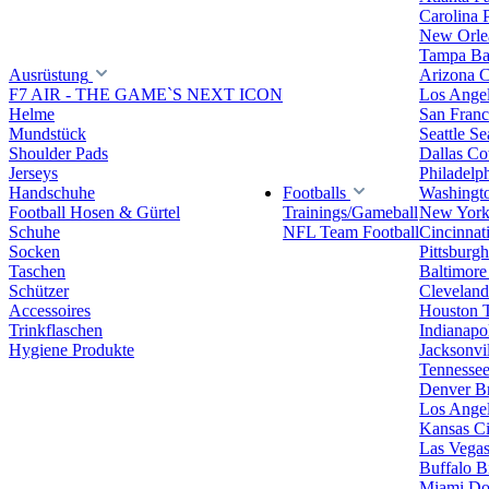
Carolina 
New Orlea
Tampa Ba
Ausrüstung
Arizona C
F7 AIR - THE GAME`S NEXT ICON
Los Ange
Helme
San Franc
Mundstück
Seattle S
Shoulder Pads
Dallas C
Jerseys
Philadelp
Handschuhe
Footballs
Washingt
Football Hosen & Gürtel
Trainings/Gameball
New York
Schuhe
NFL Team Football
Cincinnat
Socken
Pittsburgh
Taschen
Baltimore
Schützer
Clevelan
Accessoires
Houston 
Trinkflaschen
Indianapol
Hygiene Produkte
Jacksonvil
Tennessee
Denver B
Los Angel
Kansas Ci
Las Vegas
Buffalo Bi
Miami Do