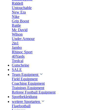
Riddell
Untouchable
New Era
Nike
Grip Boost
Battle
Mc David
Wilson
Under Armour
2in1
Jambo
Rhinoc Sport
40Yards
Tredcal
Gutscheine
SALE
Team Equipment
Field Equipment
Coaching Equipment
Trainings Equipment
Referee Football Equipment
Sportbekleidung
weitere Sportarten
Flagfootball