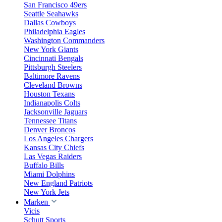
San Francisco 49ers
Seattle Seahawks
Dallas Cowboys
Philadelphia Eagles
Washington Commanders
New York Giants
Cincinnati Bengals
Pittsburgh Steelers
Baltimore Ravens
Cleveland Browns
Houston Texans
Indianapolis Colts
Jacksonville Jaguars
Tennessee Titans
Denver Broncos
Los Angeles Chargers
Kansas City Chiefs
Las Vegas Raiders
Buffalo Bills
Miami Dolphins
New England Patriots
New York Jets
Marken
Vicis
Schutt Sports