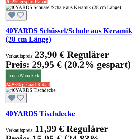
20,2% gespart
Rabatt
40YARDS Schüssel/Schale aus Keramik
(28 cm Länge)
23,90 €
Regulärer
Verkaufspreis:
Preis:
29,95 €
(20.2% gespart)
In den Warenkorb
24,83% gespart
Rabatt
40YARDS Tischdecke
11,99 €
Regulärer
Verkaufspreis:
Preis:
15,95 €
(24.83%