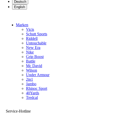
Deutsch
English
Marken
Vicis
Schutt Sports
Riddell
Untouchable
New Era
Nike
Grip Boost
Battle
Mc David
Wilson
Under Armour
2in1
Jambo
Rhinoc Sport
40Yards
Tredcal
Service-Hotline