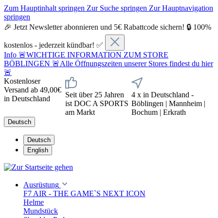
Zum Hauptinhalt springen
Zur Suche springen
Zur Hauptnavigation
springen
🎉 Jetzt Newsletter abonnieren und 5€ Rabattcode sichern! 🔒 100%
kostenlos - jederzeit kündbar! ✅
Info
🚨WICHTIGE INFORMATION ZUM STORE
BÖBLINGEN 🚨Alle Öffnungszeiten unserer Stores findest du hier
🚨
Kostenloser
Versand ab 49,00€
Seit über 25 Jahren
4 x in Deutschland -
in Deutschland
ist DOC A SPORTS
Böblingen | Mannheim |
am Markt
Bochum | Erkrath
Deutsch
Deutsch
English
Ausrüstung
F7 AIR - THE GAME`S NEXT ICON
Helme
Mundstück