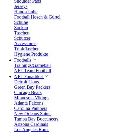
Shoulder Pads
Jerseys
Handschuhe
Football Hosen & Gürtel
Schuhe
Socken
Taschen
Schützer
Accessoires
Trinkflaschen
Hygiene Produkte
Footballs
Trainings/Gameball
NFL Team Football
NFL Fanartikel
Detroit Lions
Green Bay Packers
Chicago Bears
Minnesota Vikings
Atlanta Falcons
Carolina Panthers
New Orleans Saints
Tampa Bay Buccaneers
Arizona Cardinals
Los Angeles Rams