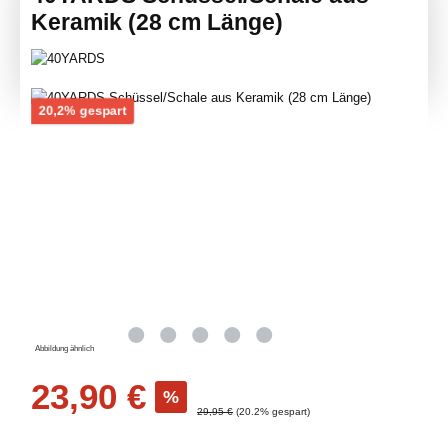
Keramik (28 cm Länge)
Bildergalerie überspringen
Rabatt
20,2% gespart
Abbildung ähnlich
Verkaufspreis:
23,90 €
%
Regulärer Preis:
29,95 €
(20.2% gespart)