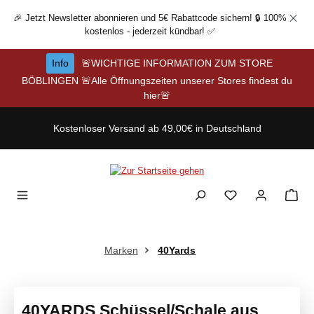
Zum Hauptinhalt springen
🎉 Jetzt Newsletter abonnieren und 5€ Rabattcode sichern! 🔒 100%
kostenlos - jederzeit kündbar! ✅
Info
🚨WICHTIGE INFORMATION ZUM STORE
BÖBLINGEN 🚨Alle Öffnungszeiten unserer Stores findest du
hier🚨
Kostenloser Versand ab 49,00€ in Deutschland
Marken
40Yards
40YARDS Schüssel/Schale aus