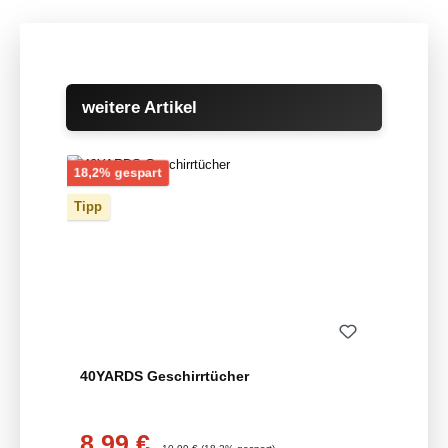
Produktgalerie überspringen
weitere Artikel
Rabatt
18,2% gespart
Tipp
40YARDS Geschirrtücher
8,99 €
Verkaufspreis:
Regulärer Preis: