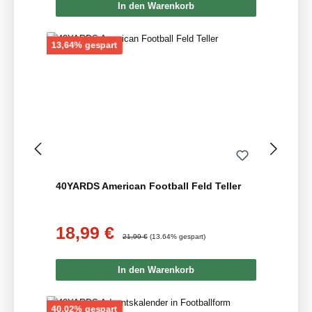
In den Warenkorb
Rabatt
13,64% gespart
40YARDS American Football Feld Teller
18,99 €
Verkaufspreis:
Regulärer Preis:
21,99 €
(13.64% gespart)
In den Warenkorb
Rabatt
40,02% gespart