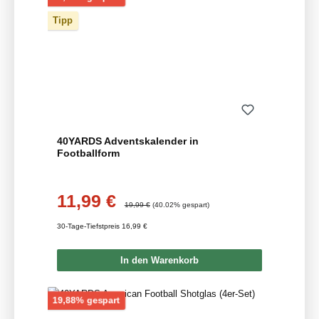
Tipp
40YARDS Adventskalender in
Footballform
11,99 €
Verkaufspreis:
Regulärer Preis:
19,99 €
(40.02% gespart)
30-Tage-Tiefstpreis 16,99 €
In den Warenkorb
Rabatt
19,88% gespart