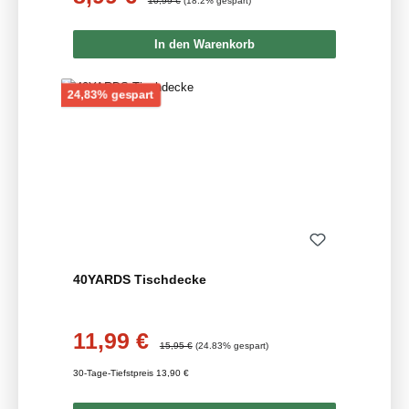
10,99 €
(18.2% gespart)
In den Warenkorb
Rabatt
24,83% gespart
40YARDS Tischdecke
11,99 €
Verkaufspreis:
Regulärer Preis:
15,95 €
(24.83% gespart)
30-Tage-Tiefstpreis 13,90 €