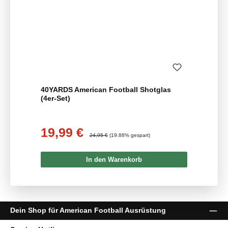
40YARDS American Football Shotglas
(4er-Set)
19,99 €
Verkaufspreis:
Regulärer Preis:
24,95 €
(19.88% gespart)
In den Warenkorb
Dein Shop für American Football Ausrüstung