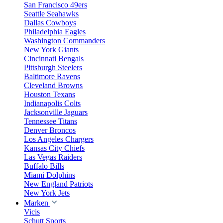
San Francisco 49ers
Seattle Seahawks
Dallas Cowboys
Philadelphia Eagles
Washington Commanders
New York Giants
Cincinnati Bengals
Pittsburgh Steelers
Baltimore Ravens
Cleveland Browns
Houston Texans
Indianapolis Colts
Jacksonville Jaguars
Tennessee Titans
Denver Broncos
Los Angeles Chargers
Kansas City Chiefs
Las Vegas Raiders
Buffalo Bills
Miami Dolphins
New England Patriots
New York Jets
Marken
Vicis
Schutt Sports