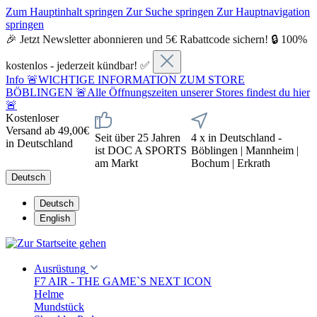
Zum Hauptinhalt springen
Zur Suche springen
Zur Hauptnavigation
springen
🎉 Jetzt Newsletter abonnieren und 5€ Rabattcode sichern! 🔒 100%
kostenlos - jederzeit kündbar! ✅
Info
🚨WICHTIGE INFORMATION ZUM STORE
BÖBLINGEN 🚨Alle Öffnungszeiten unserer Stores findest du hier
🚨
Kostenloser
Versand ab 49,00€
Seit über 25 Jahren
4 x in Deutschland -
in Deutschland
ist DOC A SPORTS
Böblingen | Mannheim |
am Markt
Bochum | Erkrath
Deutsch
Deutsch
English
Ausrüstung
F7 AIR - THE GAME`S NEXT ICON
Helme
Mundstück