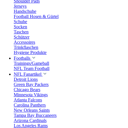
Shoulder Pads
Jerseys
Handschuhe
Football Hosen & Gürtel
Schuhe
Socken
Taschen
Schützer
Accessoires
Trinkflaschen
Hygiene Produkte
Footballs
Trainings/Gameball
NFL Team Football
NFL Fanartikel
Detroit Lions
Green Bay Packers
Chicago Bears
Minnesota Vikings
Atlanta Falcons
Carolina Panthers
New Orleans Saints
Tampa Bay Buccaneers
Arizona Cardinals
Los Angeles Rams