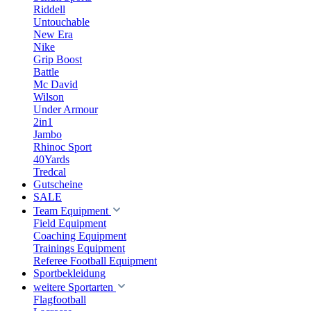
Riddell
Untouchable
New Era
Nike
Grip Boost
Battle
Mc David
Wilson
Under Armour
2in1
Jambo
Rhinoc Sport
40Yards
Tredcal
Gutscheine
SALE
Team Equipment
Field Equipment
Coaching Equipment
Trainings Equipment
Referee Football Equipment
Sportbekleidung
weitere Sportarten
Flagfootball