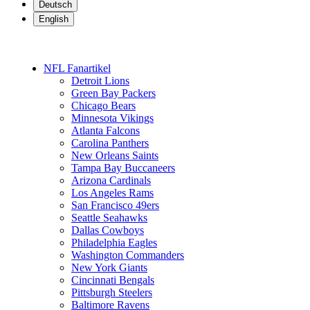
Deutsch
English
NFL Fanartikel
Detroit Lions
Green Bay Packers
Chicago Bears
Minnesota Vikings
Atlanta Falcons
Carolina Panthers
New Orleans Saints
Tampa Bay Buccaneers
Arizona Cardinals
Los Angeles Rams
San Francisco 49ers
Seattle Seahawks
Dallas Cowboys
Philadelphia Eagles
Washington Commanders
New York Giants
Cincinnati Bengals
Pittsburgh Steelers
Baltimore Ravens