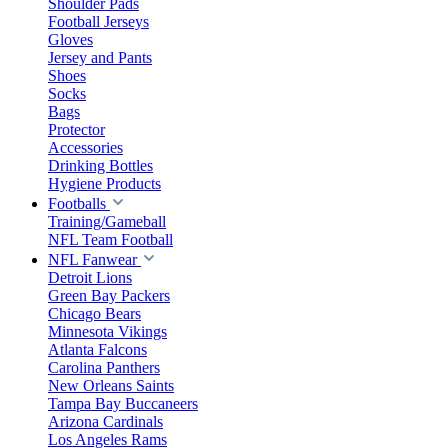
Shoulder Pads
Football Jerseys
Gloves
Jersey and Pants
Shoes
Socks
Bags
Protector
Accessories
Drinking Bottles
Hygiene Products
Footballs
Training/Gameball
NFL Team Football
NFL Fanwear
Detroit Lions
Green Bay Packers
Chicago Bears
Minnesota Vikings
Atlanta Falcons
Carolina Panthers
New Orleans Saints
Tampa Bay Buccaneers
Arizona Cardinals
Los Angeles Rams