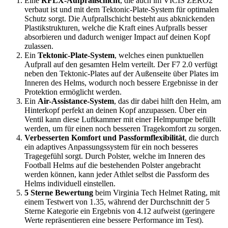
Eine
RFLX-Aufprallschicht
, die auch im VICIS ZERO2
verbaut ist und mit dem Tektonic-Plate-System für optimalen
Schutz sorgt. Die Aufprallschicht besteht aus abknickenden
Plastikstrukturen, welche die Kraft eines Aufpralls besser
absorbieren und dadurch weniger Impact auf deinen Kopf
zulassen.
Ein
Tektonic-Plate-System
, welches einen punktuellen
Aufprall auf den gesamten Helm verteilt. Der F7 2.0 verfügt
neben den Tektonic-Plates auf der Außenseite über Plates im
Inneren des Helms, wodurch noch bessere Ergebnisse in der
Protektion ermöglicht werden.
Ein
Air-Assistance-System
, das dir dabei hilft den Helm, am
Hinterkopf perfekt an deinen Kopf anzupassen. Über ein
Ventil kann diese Luftkammer mit einer Helmpumpe befüllt
werden, um für einen noch besseren Tragekomfort zu sorgen.
Verbesserten Komfort und Passformflexibilität
, die durch
ein adaptives Anpassungssystem für ein noch besseres
Tragegefühl sorgt. Durch Polster, welche im Inneren des
Football Helms auf die bestehenden Polster angebracht
werden können, kann jeder Athlet selbst die Passform des
Helms individuell einstellen.
5 Sterne Bewertung
beim Virginia Tech Helmet Rating, mit
einem Testwert von 1.35, während der Durchschnitt der 5
Sterne Kategorie ein Ergebnis von 4.12 aufweist (geringere
Werte repräsentieren eine bessere Performance im Test).