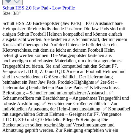
Schutt HSS 2.0 Jaw Pad - Low Profile
Size:
3/8"
Schutt HSS 2.0 Backenpolster (Jaw Pads) – Paar Austauschbare
Helmpolster für eine individuelle Passform Die Jaw Pads sind mit
einigen Schutt Football Helmen kompatibel und können einfach
ausgetauscht werden. Sie bestehen aus Schaumstoff, der mit einem
Kunststoff überzogen ist. Auf der Unterseite befindet sich ein
Klettverschluss, mit dem sie leicht an deinem Football Helm
befestigt werden können. Die Wangenpolster bestehen aus
hochwertigen und robusten Materialien, um dir ein angenehmes
Tragegefühl zu bieten. Sie sind kompatibel mit den Schutt F7,
Vengeance LTD II, Z10 und Q10 American Football Helmen und
sind in verschiedenen Größen erhältlich. Der Lieferumfang
beinhaltet ein Paar Jaw Pads. Produkt-Highlights ✅ 2er-Set –
Lieferumfang beinhaltet ein Paar Jaw Pads. ✅ Klettverschluss-
Befestigung – Schneller und unkomplizierter Austausch. ✅
Schaumstoffkern mit Beschichtung – Angenehmes Tragegefühl und
robuste Ausführung. ✅ Verschiedene Größen erhältlich – Zur
individuellen Anpassung der Helm-Innenausstattung. ✅ Kompatibel
mit ausgewählten Schutt Helmen – Geeignet für F7, Vengeance
LTD II, Z10 und Q10 Modelle. Pflege & Reinigung Die
Backenpolster sollten regelmäßig auf Verschmutzungen und
Abnutzung geprüft werden. Zur Reinigung empfehlen wir ein