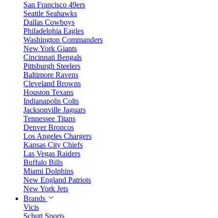
San Francisco 49ers
Seattle Seahawks
Dallas Cowboys
Philadelphia Eagles
Washington Commanders
New York Giants
Cincinnati Bengals
Pittsburgh Steelers
Baltimore Ravens
Cleveland Browns
Houston Texans
Indianapolis Colts
Jacksonville Jaguars
Tennessee Titans
Denver Broncos
Los Angeles Chargers
Kansas City Chiefs
Las Vegas Raiders
Buffalo Bills
Miami Dolphins
New England Patriots
New York Jets
Brands
Vicis
Schutt Sports