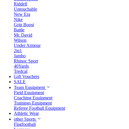
Riddell
Untouchable
New Era
Nike
Grip Boost
Battle
Mc David
Wilson
Under Armour
2in1
Jambo
Rhinoc Sport
40Yards
Tredcal
Gift Vouchers
SALE
Team Equipment
Field Equipment
Coaching Equipment
Trainings Equipment
Referee Football Equipment
Athletic Wear
other Sports
Flagfootball