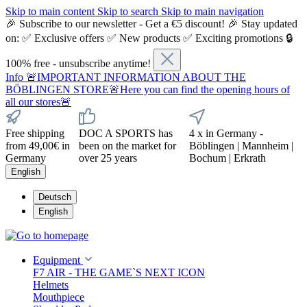
Skip to main content
Skip to search
Skip to main navigation
🎉 Subscribe to our newsletter - Get a €5 discount! 🎉 Stay updated
on: ✅ Exclusive offers ✅ New products ✅ Exciting promotions 🔒
100% free - unsubscribe anytime!
Info
🚨IMPORTANT INFORMATION ABOUT THE
BÖBLINGEN STORE🚨Here you can find the opening hours of
all our stores🚨
Free shipping
DOC A SPORTS has
4 x in Germany -
from 49,00€ in
been on the market for
Böblingen | Mannheim |
Germany
over 25 years
Bochum | Erkrath
English
Deutsch
English
Equipment
F7 AIR - THE GAME`S NEXT ICON
Helmets
Mouthpiece