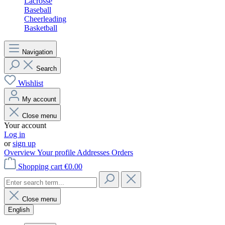
Lacrosse
Baseball
Cheerleading
Basketball
Navigation
Search
Wishlist
My account
Close menu
Your account
Log in
or
sign up
Overview
Your profile
Addresses
Orders
Shopping cart
€0.00
Close menu
English