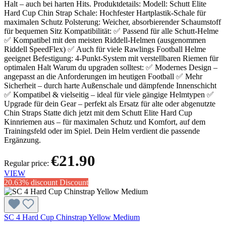
Halt – auch bei harten Hits. Produktdetails: Modell: Schutt Elite
Hard Cup Chin Strap Schale: Hochfester Hartplastik-Schale für
maximalen Schutz Polsterung: Weicher, absorbierender Schaumstoff
für bequemen Sitz Kompatibilität: ✅ Passend für alle Schutt-Helme
✅ Kompatibel mit den meisten Riddell-Helmen (ausgenommen
Riddell SpeedFlex) ✅ Auch für viele Rawlings Football Helme
geeignet Befestigung: 4-Punkt-System mit verstellbaren Riemen für
optimalen Halt Warum du upgraden solltest: ✅ Modernes Design –
angepasst an die Anforderungen im heutigen Football ✅ Mehr
Sicherheit – durch harte Außenschale und dämpfende Innenschicht
✅ Kompatibel & vielseitig – ideal für viele gängige Helmtypen ✅
Upgrade für dein Gear – perfekt als Ersatz für alte oder abgenutzte
Chin Straps Statte dich jetzt mit dem Schutt Elite Hard Cup
Kinnriemen aus – für maximalen Schutz und Komfort, auf dem
Trainingsfeld oder im Spiel. Dein Helm verdient die passende
Ergänzung.
€21.90
Regular price:
VIEW
20.63% discount
Discount
SC 4 Hard Cup Chinstrap Yellow Medium