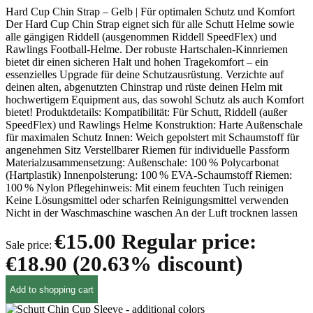
Hard Cup Chin Strap – Gelb | Für optimalen Schutz und Komfort
Der Hard Cup Chin Strap eignet sich für alle Schutt Helme sowie
alle gängigen Riddell (ausgenommen Riddell SpeedFlex) und
Rawlings Football-Helme. Der robuste Hartschalen-Kinnriemen
bietet dir einen sicheren Halt und hohen Tragekomfort – ein
essenzielles Upgrade für deine Schutzausrüstung. Verzichte auf
deinen alten, abgenutzten Chinstrap und rüste deinen Helm mit
hochwertigem Equipment aus, das sowohl Schutz als auch Komfort
bietet! Produktdetails: Kompatibilität: Für Schutt, Riddell (außer
SpeedFlex) und Rawlings Helme Konstruktion: Harte Außenschale
für maximalen Schutz Innen: Weich gepolstert mit Schaumstoff für
angenehmen Sitz Verstellbarer Riemen für individuelle Passform
Materialzusammensetzung: Außenschale: 100 % Polycarbonat
(Hartplastik) Innenpolsterung: 100 % EVA-Schaumstoff Riemen:
100 % Nylon Pflegehinweis: Mit einem feuchten Tuch reinigen
Keine Lösungsmittel oder scharfen Reinigungsmittel verwenden
Nicht in der Waschmaschine waschen An der Luft trocknen lassen
€15.00
Regular price:
Sale price:
€18.90
(20.63% discount)
Add to shopping cart