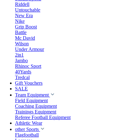
Riddell
Untouchable
New Era
Nike
Grip Boost
Battle
Mc David
Wilson
Under Armour
2in1
Jambo
Rhinoc Sport
40Yards
Tredcal
Gift Vouchers
SALE
Team Equipment
Field Equipment
Coaching Equipment
Trainings Equipment
Referee Football Equipment
Athletic Wear
other Sports
Flagfootball