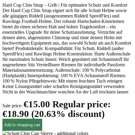
Hard Cup Chin Strap – Gelb | Für optimalen Schutz und Komfort
Der Hard Cup Chin Strap eignet sich für alle Schutt Helme sowie
alle gängigen Riddell (ausgenommen Riddell SpeedFlex) und
Rawlings Football-Helme. Der robuste Hartschalen-Kinnriemen
bietet dir einen sicheren Halt und hohen Tragekomfort – ein
essenzielles Upgrade für deine Schutzausrüstung. Verzichte auf
deinen alten, abgenutzten Chinstrap und rüste deinen Helm mit
hochwertigem Equipment aus, das sowohl Schutz als auch Komfort
bietet! Produktdetails: Kompatibilität: Für Schutt, Riddell (außer
SpeedFlex) und Rawlings Helme Konstruktion: Harte Außenschale
für maximalen Schutz Innen: Weich gepolstert mit Schaumstoff für
angenehmen Sitz Verstellbarer Riemen für individuelle Passform
Materialzusammensetzung: Außenschale: 100 % Polycarbonat
(Hartplastik) Innenpolsterung: 100 % EVA-Schaumstoff Riemen:
100 % Nylon Pflegehinweis: Mit einem feuchten Tuch reinigen
Keine Lösungsmittel oder scharfen Reinigungsmittel verwenden
Nicht in der Waschmaschine waschen An der Luft trocknen lassen
€15.00
Regular price:
Sale price:
€18.90
(20.63% discount)
Add to shopping cart