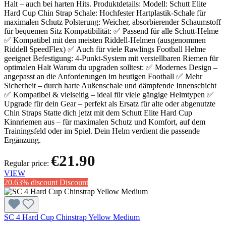
Halt – auch bei harten Hits. Produktdetails: Modell: Schutt Elite
Hard Cup Chin Strap Schale: Hochfester Hartplastik-Schale für
maximalen Schutz Polsterung: Weicher, absorbierender Schaumstoff
für bequemen Sitz Kompatibilität: ✅ Passend für alle Schutt-Helme
✅ Kompatibel mit den meisten Riddell-Helmen (ausgenommen
Riddell SpeedFlex) ✅ Auch für viele Rawlings Football Helme
geeignet Befestigung: 4-Punkt-System mit verstellbaren Riemen für
optimalen Halt Warum du upgraden solltest: ✅ Modernes Design –
angepasst an die Anforderungen im heutigen Football ✅ Mehr
Sicherheit – durch harte Außenschale und dämpfende Innenschicht
✅ Kompatibel & vielseitig – ideal für viele gängige Helmtypen ✅
Upgrade für dein Gear – perfekt als Ersatz für alte oder abgenutzte
Chin Straps Statte dich jetzt mit dem Schutt Elite Hard Cup
Kinnriemen aus – für maximalen Schutz und Komfort, auf dem
Trainingsfeld oder im Spiel. Dein Helm verdient die passende
Ergänzung.
€21.90
Regular price:
VIEW
20.63% discount
Discount
SC 4 Hard Cup Chinstrap Yellow Medium