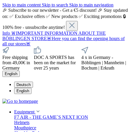
Skip to main content
Skip to search
Skip to main navigation
🎉 Subscribe to our newsletter - Get a €5 discount! 🎉 Stay updated
on: ✅ Exclusive offers ✅ New products ✅ Exciting promotions 🔒
100% free - unsubscribe anytime!
Info
🚨IMPORTANT INFORMATION ABOUT THE
BÖBLINGEN STORE🚨Here you can find the opening hours of
all our stores🚨
Free shipping
DOC A SPORTS has
4 x in Germany -
from 49,00€ in
been on the market for
Böblingen | Mannheim |
Germany
over 25 years
Bochum | Erkrath
English
Deutsch
English
Equipment
F7 AIR - THE GAME`S NEXT ICON
Helmets
Mouthpiece