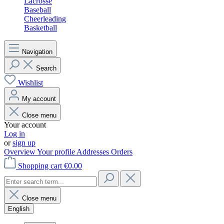
Lacrosse
Baseball
Cheerleading
Basketball
Navigation
Search
Wishlist
My account
Close menu
Your account
Log in
or
sign up
Overview
Your profile
Addresses
Orders
Shopping cart
€0.00
Close menu
English