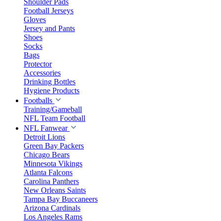
Shoulder Pads
Football Jerseys
Gloves
Jersey and Pants
Shoes
Socks
Bags
Protector
Accessories
Drinking Bottles
Hygiene Products
Footballs
Training/Gameball
NFL Team Football
NFL Fanwear
Detroit Lions
Green Bay Packers
Chicago Bears
Minnesota Vikings
Atlanta Falcons
Carolina Panthers
New Orleans Saints
Tampa Bay Buccaneers
Arizona Cardinals
Los Angeles Rams