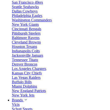
San Francisco 49ers
Seattle Seahawks
Dallas Cowboys
Philadelphia Eagles
Washington Commanders
New York Giants
Cincinnati Bengals
Pittsburgh Steelers
Baltimore Ravens
Cleveland Browns
Houston Texans
Indianapolis Colts
Jacksonville Jaguars
Tennessee Titans
Denver Broncos
Los Angeles Chargers
Kansas City Chiefs
Las Vegas Raiders
Buffalo Bills
Miami Dolphins
New England Patriots
New York Jets
Brands
Vicis
Schutt Sports