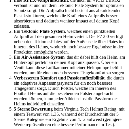
Eine
RFLX-Aufprallschicht
, die auch im VICIS ZERO2
verbaut ist und mit dem Tektonic-Plate-System für optimalen
Schutz sorgt. Die Aufprallschicht besteht aus abknickenden
Plastikstrukturen, welche die Kraft eines Aufpralls besser
absorbieren und dadurch weniger Impact auf deinen Kopf
zulassen.
Ein
Tektonic-Plate-System
, welches einen punktuellen
Aufprall auf den gesamten Helm verteilt. Der F7 2.0 verfügt
neben den Tektonic-Plates auf der Außenseite über Plates im
Inneren des Helms, wodurch noch bessere Ergebnisse in der
Protektion ermöglicht werden.
Ein
Air-Assistance-System
, das dir dabei hilft den Helm, am
Hinterkopf perfekt an deinen Kopf anzupassen. Über ein
Ventil kann diese Luftkammer mit einer Helmpumpe befüllt
werden, um für einen noch besseren Tragekomfort zu sorgen.
Verbesserten Komfort und Passformflexibilität
, die durch
ein adaptives Anpassungssystem für ein noch besseres
Tragegefühl sorgt. Durch Polster, welche im Inneren des
Football Helms auf die bestehenden Polster angebracht
werden können, kann jeder Athlet selbst die Passform des
Helms individuell einstellen.
5 Sterne Bewertung
beim Virginia Tech Helmet Rating, mit
einem Testwert von 1.35, während der Durchschnitt der 5
Sterne Kategorie ein Ergebnis von 4.12 aufweist (geringere
Werte repräsentieren eine bessere Performance im Test).