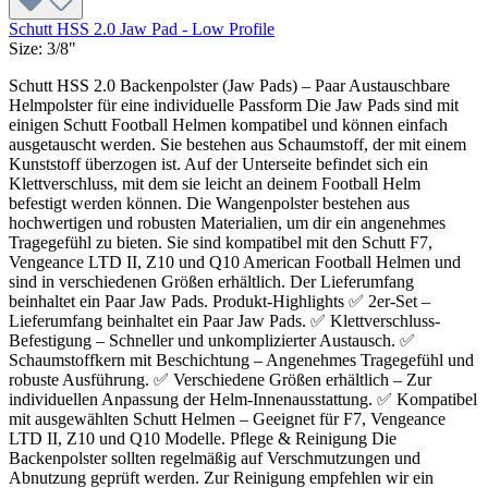
Schutt HSS 2.0 Jaw Pad - Low Profile
Size:
3/8"
Schutt HSS 2.0 Backenpolster (Jaw Pads) – Paar Austauschbare
Helmpolster für eine individuelle Passform Die Jaw Pads sind mit
einigen Schutt Football Helmen kompatibel und können einfach
ausgetauscht werden. Sie bestehen aus Schaumstoff, der mit einem
Kunststoff überzogen ist. Auf der Unterseite befindet sich ein
Klettverschluss, mit dem sie leicht an deinem Football Helm
befestigt werden können. Die Wangenpolster bestehen aus
hochwertigen und robusten Materialien, um dir ein angenehmes
Tragegefühl zu bieten. Sie sind kompatibel mit den Schutt F7,
Vengeance LTD II, Z10 und Q10 American Football Helmen und
sind in verschiedenen Größen erhältlich. Der Lieferumfang
beinhaltet ein Paar Jaw Pads. Produkt-Highlights ✅ 2er-Set –
Lieferumfang beinhaltet ein Paar Jaw Pads. ✅ Klettverschluss-
Befestigung – Schneller und unkomplizierter Austausch. ✅
Schaumstoffkern mit Beschichtung – Angenehmes Tragegefühl und
robuste Ausführung. ✅ Verschiedene Größen erhältlich – Zur
individuellen Anpassung der Helm-Innenausstattung. ✅ Kompatibel
mit ausgewählten Schutt Helmen – Geeignet für F7, Vengeance
LTD II, Z10 und Q10 Modelle. Pflege & Reinigung Die
Backenpolster sollten regelmäßig auf Verschmutzungen und
Abnutzung geprüft werden. Zur Reinigung empfehlen wir ein