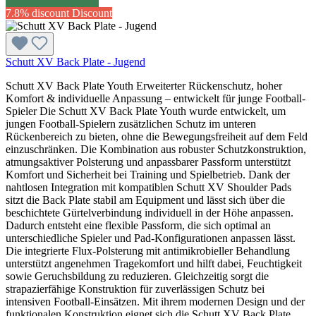
7.8% discount
Discount
Schutt XV Back Plate - Jugend
Schutt XV Back Plate Youth Erweiterter Rückenschutz, hoher
Komfort & individuelle Anpassung – entwickelt für junge Football-
Spieler Die Schutt XV Back Plate Youth wurde entwickelt, um
jungen Football-Spielern zusätzlichen Schutz im unteren
Rückenbereich zu bieten, ohne die Bewegungsfreiheit auf dem Feld
einzuschränken. Die Kombination aus robuster Schutzkonstruktion,
atmungsaktiver Polsterung und anpassbarer Passform unterstützt
Komfort und Sicherheit bei Training und Spielbetrieb. Dank der
nahtlosen Integration mit kompatiblen Schutt XV Shoulder Pads
sitzt die Back Plate stabil am Equipment und lässt sich über die
beschichtete Gürtelverbindung individuell in der Höhe anpassen.
Dadurch entsteht eine flexible Passform, die sich optimal an
unterschiedliche Spieler und Pad-Konfigurationen anpassen lässt.
Die integrierte Flux-Polsterung mit antimikrobieller Behandlung
unterstützt angenehmen Tragekomfort und hilft dabei, Feuchtigkeit
sowie Geruchsbildung zu reduzieren. Gleichzeitig sorgt die
strapazierfähige Konstruktion für zuverlässigen Schutz bei
intensiven Football-Einsätzen. Mit ihrem modernen Design und der
funktionalen Konstruktion eignet sich die Schutt XV Back Plate