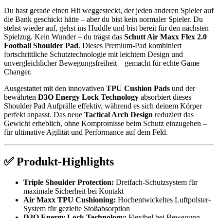
Du hast gerade einen Hit weggesteckt, der jeden anderen Spieler auf
die Bank geschickt hätte – aber du bist kein normaler Spieler. Du
stehst wieder auf, gehst ins Huddle und bist bereit für den nächsten
Spielzug. Kein Wunder – du trägst das
Schutt Air Maxx Flex 2.0
Football Shoulder Pad
. Dieses Premium-Pad kombiniert
fortschrittliche Schutztechnologie mit leichtem Design und
unvergleichlicher Bewegungsfreiheit – gemacht für echte Game
Changer.
Ausgestattet mit den innovativen
TPU Cushion Pads
und der
bewährten
D3O Energy Lock Technology
absorbiert dieses
Shoulder Pad Aufprälle effektiv, während es sich deinem Körper
perfekt anpasst. Das neue
Tactical Arch Design
reduziert das
Gewicht erheblich, ohne Kompromisse beim Schutz einzugehen –
für ultimative Agilität und Performance auf dem Feld.
✅ Produkt-Highlights
Triple Shoulder Protection:
Dreifach-Schutzsystem für
maximale Sicherheit bei Kontakt
Air Maxx TPU Cushioning:
Hochentwickeltes Luftpolster-
System für gezielte Stoßabsorption
D3O Energy Lock Technology:
Flexibel bei Bewegung,