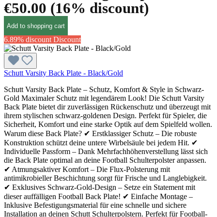
€50.00
(16% discount)
Add to shopping cart
6.89% discount
Discount
Schutt Varsity Back Plate - Black/Gold
Schutt Varsity Back Plate – Schutz, Komfort & Style in Schwarz-
Gold Maximaler Schutz mit legendärem Look! Die Schutt Varsity
Back Plate bietet dir zuverlässigen Rückenschutz und überzeugt mit
ihrem stylischen schwarz-goldenen Design. Perfekt für Spieler, die
Sicherheit, Komfort und eine starke Optik auf dem Spielfeld wollen.
Warum diese Back Plate? ✔ Erstklassiger Schutz – Die robuste
Konstruktion schützt deine untere Wirbelsäule bei jedem Hit. ✔
Individuelle Passform – Dank Mehrfachhöhenverstellung lässt sich
die Back Plate optimal an deine Football Schulterpolster anpassen.
✔ Atmungsaktiver Komfort – Die Flux-Polsterung mit
antimikrobieller Beschichtung sorgt für Frische und Langlebigkeit.
✔ Exklusives Schwarz-Gold-Design – Setze ein Statement mit
dieser auffälligen Football Back Plate! ✔ Einfache Montage –
Inklusive Befestigungsmaterial für eine schnelle und sichere
Installation an deinen Schutt Schulterpolstern. Perfekt für Football-