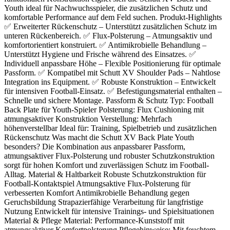
Youth ideal für Nachwuchsspieler, die zusätzlichen Schutz und
komfortable Performance auf dem Feld suchen. Produkt-Highlights
✅ Erweiterter Rückenschutz – Unterstützt zusätzlichen Schutz im
unteren Rückenbereich. ✅ Flux-Polsterung – Atmungsaktiv und
komfortorientiert konstruiert. ✅ Antimikrobielle Behandlung –
Unterstützt Hygiene und Frische während des Einsatzes. ✅
Individuell anpassbare Höhe – Flexible Positionierung für optimale
Passform. ✅ Kompatibel mit Schutt XV Shoulder Pads – Nahtlose
Integration ins Equipment. ✅ Robuste Konstruktion – Entwickelt
für intensiven Football-Einsatz. ✅ Befestigungsmaterial enthalten –
Schnelle und sichere Montage. Passform & Schutz Typ: Football
Back Plate für Youth-Spieler Polsterung: Flux Cushioning mit
atmungsaktiver Konstruktion Verstellung: Mehrfach
höhenverstellbar Ideal für: Training, Spielbetrieb und zusätzlichen
Rückenschutz Was macht die Schutt XV Back Plate Youth
besonders? Die Kombination aus anpassbarer Passform,
atmungsaktiver Flux-Polsterung und robuster Schutzkonstruktion
sorgt für hohen Komfort und zuverlässigen Schutz im Football-
Alltag. Material & Haltbarkeit Robuste Schutzkonstruktion für
Football-Kontaktspiel Atmungsaktive Flux-Polsterung für
verbesserten Komfort Antimikrobielle Behandlung gegen
Geruchsbildung Strapazierfähige Verarbeitung für langfristige
Nutzung Entwickelt für intensive Trainings- und Spielsituationen
Material & Pflege Material: Performance-Kunststoff mit
atmungsaktiver Komfortpolsterung Pflegehinweise: Mit feuchtem