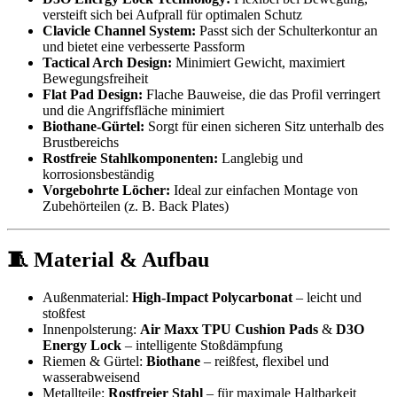
versteift sich bei Aufprall für optimalen Schutz
Clavicle Channel System:
Passt sich der Schulterkontur an
und bietet eine verbesserte Passform
Tactical Arch Design:
Minimiert Gewicht, maximiert
Bewegungsfreiheit
Flat Pad Design:
Flache Bauweise, die das Profil verringert
und die Angriffsfläche minimiert
Biothane-Gürtel:
Sorgt für einen sicheren Sitz unterhalb des
Brustbereichs
Rostfreie Stahlkomponenten:
Langlebig und
korrosionsbeständig
Vorgebohrte Löcher:
Ideal zur einfachen Montage von
Zubehörteilen (z. B. Back Plates)
🧵 Material & Aufbau
Außenmaterial:
High-Impact Polycarbonat
– leicht und
stoßfest
Innenpolsterung:
Air Maxx TPU Cushion Pads
&
D3O
Energy Lock
– intelligente Stoßdämpfung
Riemen & Gürtel:
Biothane
– reißfest, flexibel und
wasserabweisend
Metallteile:
Rostfreier Stahl
– für maximale Haltbarkeit