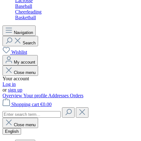
Lacrosse
Baseball
Cheerleading
Basketball
Navigation
Search
Wishlist
My account
Close menu
Your account
Log in
or
sign up
Overview
Your profile
Addresses
Orders
Shopping cart
€0.00
Close menu
English