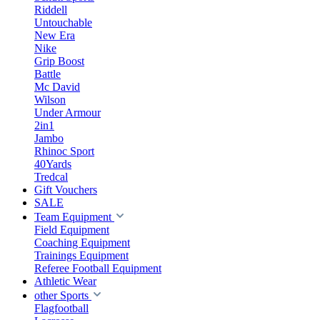
Riddell
Untouchable
New Era
Nike
Grip Boost
Battle
Mc David
Wilson
Under Armour
2in1
Jambo
Rhinoc Sport
40Yards
Tredcal
Gift Vouchers
SALE
Team Equipment
Field Equipment
Coaching Equipment
Trainings Equipment
Referee Football Equipment
Athletic Wear
other Sports
Flagfootball