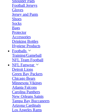
Shoulder Pads
Football Jerseys
Gloves
Jersey and Pants
Shoes
Socks
Bags
Protector
Accessories
Drinking Bottles
Hygiene Products
Footballs
Training/Gameball
NFL Team Football
NFL Fanwear
Detroit Lions
Green Bay Packers
Chicago Bears
Minnesota Vikings
Atlanta Falcons
Carolina Panthers
New Orleans Saints
Tampa Bay Buccaneers
Arizona Cardinals
Los Angeles Rams