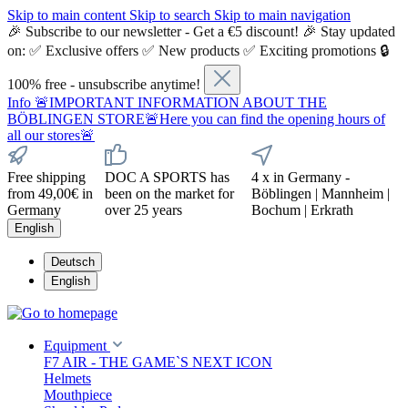
Skip to main content
Skip to search
Skip to main navigation
🎉 Subscribe to our newsletter - Get a €5 discount! 🎉 Stay updated
on: ✅ Exclusive offers ✅ New products ✅ Exciting promotions 🔒
100% free - unsubscribe anytime!
Info
🚨IMPORTANT INFORMATION ABOUT THE
BÖBLINGEN STORE🚨Here you can find the opening hours of
all our stores🚨
Free shipping
DOC A SPORTS has
4 x in Germany -
from 49,00€ in
been on the market for
Böblingen | Mannheim |
Germany
over 25 years
Bochum | Erkrath
English
Deutsch
English
Equipment
F7 AIR - THE GAME`S NEXT ICON
Helmets
Mouthpiece