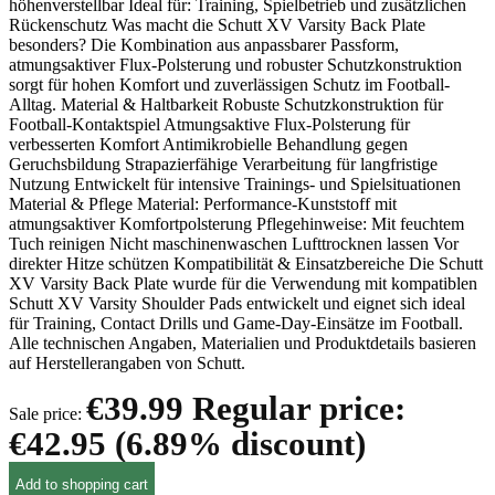
höhenverstellbar Ideal für: Training, Spielbetrieb und zusätzlichen
Rückenschutz Was macht die Schutt XV Varsity Back Plate
besonders? Die Kombination aus anpassbarer Passform,
atmungsaktiver Flux-Polsterung und robuster Schutzkonstruktion
sorgt für hohen Komfort und zuverlässigen Schutz im Football-
Alltag. Material & Haltbarkeit Robuste Schutzkonstruktion für
Football-Kontaktspiel Atmungsaktive Flux-Polsterung für
verbesserten Komfort Antimikrobielle Behandlung gegen
Geruchsbildung Strapazierfähige Verarbeitung für langfristige
Nutzung Entwickelt für intensive Trainings- und Spielsituationen
Material & Pflege Material: Performance-Kunststoff mit
atmungsaktiver Komfortpolsterung Pflegehinweise: Mit feuchtem
Tuch reinigen Nicht maschinenwaschen Lufttrocknen lassen Vor
direkter Hitze schützen Kompatibilität & Einsatzbereiche Die Schutt
XV Varsity Back Plate wurde für die Verwendung mit kompatiblen
Schutt XV Varsity Shoulder Pads entwickelt und eignet sich ideal
für Training, Contact Drills und Game-Day-Einsätze im Football.
Alle technischen Angaben, Materialien und Produktdetails basieren
auf Herstellerangaben von Schutt.
€39.99
Regular price:
Sale price:
€42.95
(6.89% discount)
Add to shopping cart