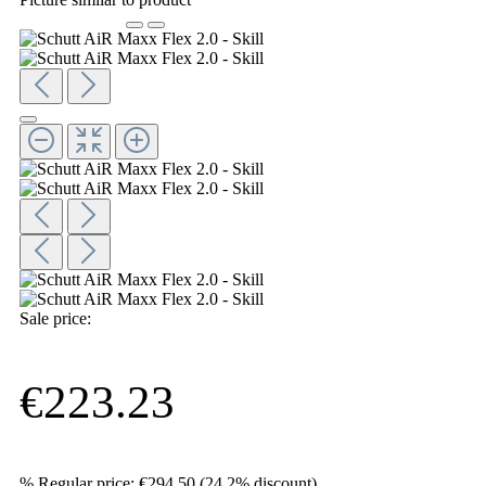
Sale price:
€223.23
%
Regular price:
€294.50
(24.2% discount)