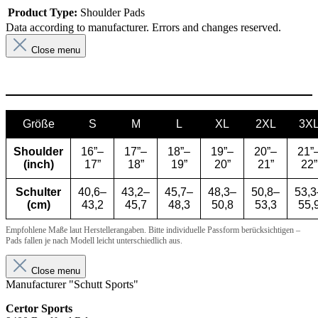
Product Type:
Shoulder Pads
Data according to manufacturer. Errors and changes reserved.
Close menu
Größe
S
M
L
XL
2XL
3X
Shoulder
16”–
17”–
18”–
19”–
20”–
21”
(inch)
17”
18”
19”
20”
21”
22”
Schulter
40,6–
43,2–
45,7–
48,3–
50,8–
53,3
(cm)
43,2
45,7
48,3
50,8
53,3
55,
Empfohlene Maße laut Herstellerangaben. Bitte individuelle Passform berücksichtigen –
Pads fallen je nach Modell leicht unterschiedlich aus.
Close menu
Manufacturer "Schutt Sports"
Certor Sports