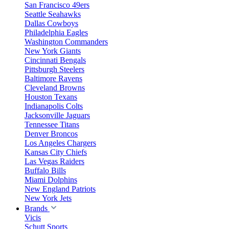
San Francisco 49ers
Seattle Seahawks
Dallas Cowboys
Philadelphia Eagles
Washington Commanders
New York Giants
Cincinnati Bengals
Pittsburgh Steelers
Baltimore Ravens
Cleveland Browns
Houston Texans
Indianapolis Colts
Jacksonville Jaguars
Tennessee Titans
Denver Broncos
Los Angeles Chargers
Kansas City Chiefs
Las Vegas Raiders
Buffalo Bills
Miami Dolphins
New England Patriots
New York Jets
Brands
Vicis
Schutt Sports