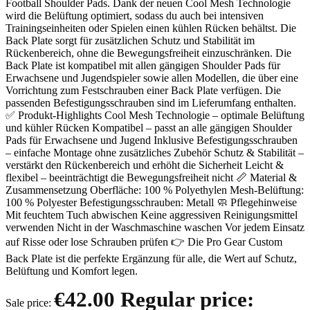
Football Shoulder Pads. Dank der neuen Cool Mesh Technologie
wird die Belüftung optimiert, sodass du auch bei intensiven
Trainingseinheiten oder Spielen einen kühlen Rücken behältst. Die
Back Plate sorgt für zusätzlichen Schutz und Stabilität im
Rückenbereich, ohne die Bewegungsfreiheit einzuschränken. Die
Back Plate ist kompatibel mit allen gängigen Shoulder Pads für
Erwachsene und Jugendspieler sowie allen Modellen, die über eine
Vorrichtung zum Festschrauben einer Back Plate verfügen. Die
passenden Befestigungsschrauben sind im Lieferumfang enthalten.
✅ Produkt-Highlights Cool Mesh Technologie – optimale Belüftung
und kühler Rücken Kompatibel – passt an alle gängigen Shoulder
Pads für Erwachsene und Jugend Inklusive Befestigungsschrauben
– einfache Montage ohne zusätzliches Zubehör Schutz & Stabilität –
verstärkt den Rückenbereich und erhöht die Sicherheit Leicht &
flexibel – beeinträchtigt die Bewegungsfreiheit nicht 📏 Material &
Zusammensetzung Oberfläche: 100 % Polyethylen Mesh-Belüftung:
100 % Polyester Befestigungsschrauben: Metall 🧼 Pflegehinweise
Mit feuchtem Tuch abwischen Keine aggressiven Reinigungsmittel
verwenden Nicht in der Waschmaschine waschen Vor jedem Einsatz
auf Risse oder lose Schrauben prüfen 👉 Die Pro Gear Custom
Back Plate ist die perfekte Ergänzung für alle, die Wert auf Schutz,
Belüftung und Komfort legen.
€42.00
Regular price:
Sale price: