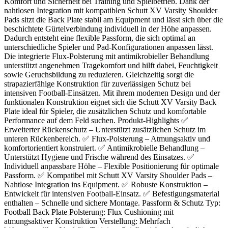
Komfort und Sicherheit bei Training und Spielbetrieb. Dank der
nahtlosen Integration mit kompatiblen Schutt XV Varsity Shoulder
Pads sitzt die Back Plate stabil am Equipment und lässt sich über die
beschichtete Gürtelverbindung individuell in der Höhe anpassen.
Dadurch entsteht eine flexible Passform, die sich optimal an
unterschiedliche Spieler und Pad-Konfigurationen anpassen lässt.
Die integrierte Flux-Polsterung mit antimikrobieller Behandlung
unterstützt angenehmen Tragekomfort und hilft dabei, Feuchtigkeit
sowie Geruchsbildung zu reduzieren. Gleichzeitig sorgt die
strapazierfähige Konstruktion für zuverlässigen Schutz bei
intensiven Football-Einsätzen. Mit ihrem modernen Design und der
funktionalen Konstruktion eignet sich die Schutt XV Varsity Back
Plate ideal für Spieler, die zusätzlichen Schutz und komfortable
Performance auf dem Feld suchen. Produkt-Highlights ✅
Erweiterter Rückenschutz – Unterstützt zusätzlichen Schutz im
unteren Rückenbereich. ✅ Flux-Polsterung – Atmungsaktiv und
komfortorientiert konstruiert. ✅ Antimikrobielle Behandlung –
Unterstützt Hygiene und Frische während des Einsatzes. ✅
Individuell anpassbare Höhe – Flexible Positionierung für optimale
Passform. ✅ Kompatibel mit Schutt XV Varsity Shoulder Pads –
Nahtlose Integration ins Equipment. ✅ Robuste Konstruktion –
Entwickelt für intensiven Football-Einsatz. ✅ Befestigungsmaterial
enthalten – Schnelle und sichere Montage. Passform & Schutz Typ:
Football Back Plate Polsterung: Flux Cushioning mit
atmungsaktiver Konstruktion Verstellung: Mehrfach