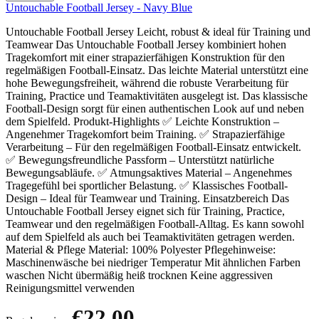
Untouchable Football Jersey - Navy Blue
Untouchable Football Jersey Leicht, robust & ideal für Training und
Teamwear Das Untouchable Football Jersey kombiniert hohen
Tragekomfort mit einer strapazierfähigen Konstruktion für den
regelmäßigen Football-Einsatz. Das leichte Material unterstützt eine
hohe Bewegungsfreiheit, während die robuste Verarbeitung für
Training, Practice und Teamaktivitäten ausgelegt ist. Das klassische
Football-Design sorgt für einen authentischen Look auf und neben
dem Spielfeld. Produkt-Highlights ✅ Leichte Konstruktion –
Angenehmer Tragekomfort beim Training. ✅ Strapazierfähige
Verarbeitung – Für den regelmäßigen Football-Einsatz entwickelt.
✅ Bewegungsfreundliche Passform – Unterstützt natürliche
Bewegungsabläufe. ✅ Atmungsaktives Material – Angenehmes
Tragegefühl bei sportlicher Belastung. ✅ Klassisches Football-
Design – Ideal für Teamwear und Training. Einsatzbereich Das
Untouchable Football Jersey eignet sich für Training, Practice,
Teamwear und den regelmäßigen Football-Alltag. Es kann sowohl
auf dem Spielfeld als auch bei Teamaktivitäten getragen werden.
Material & Pflege Material: 100% Polyester Pflegehinweise:
Maschinenwäsche bei niedriger Temperatur Mit ähnlichen Farben
waschen Nicht übermäßig heiß trocknen Keine aggressiven
Reinigungsmittel verwenden
€22.00