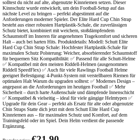
solltest du nicht auf alte, abgenutzte Kinnriemen setzen. Dieser
Kinnschutz wurde entwickelt, um dein Football-Setup auf das
nächste Level zu bringen – perfekt abgestimmt auf die
Anforderungen moderner Spieler. Der Elite Hard Cup Chin Strap
besteht aus einer robusten Hartplastik-Schale, die zuverlässigen
Schutz bietet, kombiniert mit weichem, stoßdämpfendem
Schaumstoff im Inneren für angenehmen Tragekomfort und sicheren
Halt – auch bei harten Hits. Produktdetails: Modell: Schutt Elite
Hard Cup Chin Strap Schale: Hochfester Hartplastik-Schale für
maximalen Schutz Polsterung: Weicher, absorbierender Schaumstoff
für bequemen Sitz Kompatibilität: ✅ Passend für alle Schutt-Helme
✅ Kompatibel mit den meisten Riddell-Helmen (ausgenommen
Riddell SpeedFlex) ✅ Auch für viele Rawlings Football Helme
geeignet Befestigung: 4-Punkt-System mit verstellbaren Riemen für
optimalen Halt Warum du upgraden solltest: ✅ Modernes Design –
angepasst an die Anforderungen im heutigen Football ✅ Mehr
Sicherheit – durch harte Außenschale und dämpfende Innenschicht
✅ Kompatibel & vielseitig – ideal für viele gängige Helmtypen ✅
Upgrade für dein Gear – perfekt als Ersatz für alte oder abgenutzte
Chin Straps Statte dich jetzt mit dem Schutt Elite Hard Cup
Kinnriemen aus – für maximalen Schutz und Komfort, auf dem
Trainingsfeld oder im Spiel. Dein Helm verdient die passende
Ergänzung.
€21.90