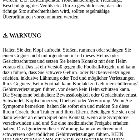
Beschädigung des Ventils etc. Um zu gewährleisten, dass der
richtige Sitz aufrechterhalten wird, sollten regelmäßige
Überprüfungen vorgenommen werden.
⚠️
WARNUNG
Halten Sie den Kopf aufrecht. Stoßen, rammen oder schlagen Sie
einen Gegner nicht mit irgendeinem Teil dieses Helms oder
Gesichtsschutzes und setzen Sie keinen Kontakt mit dem Helm
voraus ein. Das ist ein Verstoß gegen die Football-Regeln und kann
dazu führen, dass Sie schwere Gehirn- oder Nackenverletzungen
erleiden, inklusive Lähmung oder Tod und möglicher Verletzungen
Ihres Gegners. Beim Football kann Kontakt zu Gehirnerschütterung/
Gehirnverletzungen führen, vor denen kein Helm schützen kann.
Die Symptome beinhalten: Bewusstlosigkeit oder Gedächtnisverlust,
Schwindel, Kopfschmerzen, Übelkeit oder Verwirrung. Wenn Sie
Symptome bemerken, halten Sie sofort ein und melden Sie diese
Ihrem Coach, dem Trainer und Ihren Eltern. Beteiligen Sie sich erst
dann wieder an einem Spiel oder Kontakt, wenn alle Symptome
verschwunden sind und Sie eine medizinische Freigabe erhalten
haben. Das Ignorieren dieser Warnung kann zu weiteren und
schwereren oder tödlichen Gehirnverletzungen führen. KEIN
HELMSYSTEM KANN SIE VOR SCHWEREN GEHIRN-