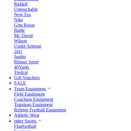
Riddell
Untouchable
New Era
Nike
Grip Boost
Battle
Mc David
Wilson
Under Armour
2in1
Jambo
Rhinoc Sport
40Yards
Tredcal
Gift Vouchers
SALE
Team Equipment
Field Equipment
Coaching Equipment
Trainings Equipment
Referee Football Equipment
Athletic Wear
other Sports
Flagfootball