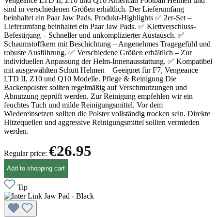
Vengeance LTD II, Z10 und Q10 American Football Helmen und
sind in verschiedenen Größen erhältlich. Der Lieferumfang
beinhaltet ein Paar Jaw Pads. Produkt-Highlights ✅ 2er-Set –
Lieferumfang beinhaltet ein Paar Jaw Pads. ✅ Klettverschluss-
Befestigung – Schneller und unkomplizierter Austausch. ✅
Schaumstoffkern mit Beschichtung – Angenehmes Tragegefühl und
robuste Ausführung. ✅ Verschiedene Größen erhältlich – Zur
individuellen Anpassung der Helm-Innenausstattung. ✅ Kompatibel
mit ausgewählten Schutt Helmen – Geeignet für F7, Vengeance
LTD II, Z10 und Q10 Modelle. Pflege & Reinigung Die
Backenpolster sollten regelmäßig auf Verschmutzungen und
Abnutzung geprüft werden. Zur Reinigung empfehlen wir ein
feuchtes Tuch und milde Reinigungsmittel. Vor dem
Wiedereinsetzen sollten die Polster vollständig trocken sein. Direkte
Hitzequellen und aggressive Reinigungsmittel sollten vermieden
werden.
€26.95
Regular price:
Add to shopping cart
Tip