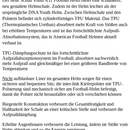
Der neue Schutt Youth A11 Football Helm bietet eine schlankere,
neu gestaltete Helmschale. Zudem ist der Helm leichter als der
ursprüngliche DNA Youth Helm.
Zwischen Helmschale und den
Polstern befindet sich zylinderförmiges TPU Material. Das TPU
(Thermoplastisches Urethan) absorbiert mehr Kraft von Stößen auch
bei erhöhten Temperaturen und ist das fortschrittlichste Aufprall-
Absorbationssystem, das in American Football Helmen aktuell
verbaut ist.
TPU-Dämpfungsschutz ist das fortschrittlichste
Aufprallabsorptionssystem im Football; absorbiert nachweislich
mehr Aufprall und gleichmäßiger bei einer größeren Bandbreite von
Temperaturen
Nicht
aufblasbare Liner im gesamten Helm sorgen für einen
sicheren und bequemen Sitz; die inter-link Kieferpolster mit TPU-
Polsterung sind mechanisch sicher am Football-Helm befestigt,
damit die Polster nicht herausfallen oder sich verschieben können
Biegesteife Konstruktion verbessert die Gesamtfestigkeit und
Haltbarkeit der Schale an einer kritischen Stelle und verbessert die
Aufpralldämpfung
Erhöhte Augenbrauen verbessern die Leistung, indem sie Stöße vom
Helm ablenken und so die Energie zerstreuen