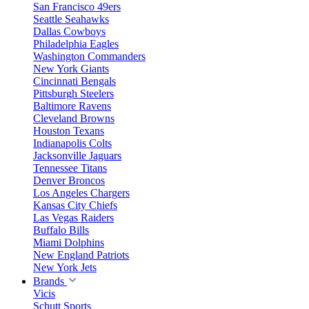
San Francisco 49ers
Seattle Seahawks
Dallas Cowboys
Philadelphia Eagles
Washington Commanders
New York Giants
Cincinnati Bengals
Pittsburgh Steelers
Baltimore Ravens
Cleveland Browns
Houston Texans
Indianapolis Colts
Jacksonville Jaguars
Tennessee Titans
Denver Broncos
Los Angeles Chargers
Kansas City Chiefs
Las Vegas Raiders
Buffalo Bills
Miami Dolphins
New England Patriots
New York Jets
Brands
Vicis
Schutt Sports