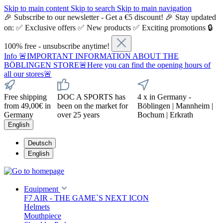
Skip to main content
Skip to search
Skip to main navigation
🎉 Subscribe to our newsletter - Get a €5 discount! 🎉 Stay updated
on: ✅ Exclusive offers ✅ New products ✅ Exciting promotions 🔒
100% free - unsubscribe anytime!
Info
🚨IMPORTANT INFORMATION ABOUT THE
BÖBLINGEN STORE🚨Here you can find the opening hours of
all our stores🚨
Free shipping
DOC A SPORTS has
4 x in Germany -
from 49,00€ in
been on the market for
Böblingen | Mannheim |
Germany
over 25 years
Bochum | Erkrath
English
Deutsch
English
Equipment
F7 AIR - THE GAME`S NEXT ICON
Helmets
Mouthpiece