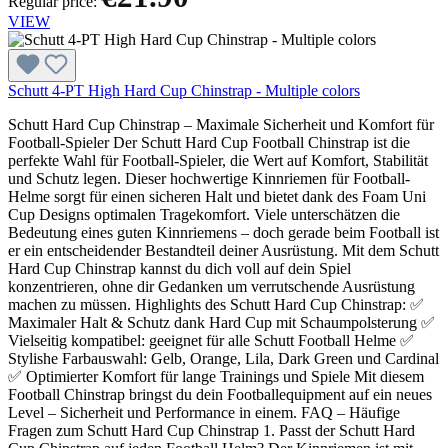
Regular price:
VIEW
Schutt 4-PT High Hard Cup Chinstrap - Multiple colors
Schutt Hard Cup Chinstrap – Maximale Sicherheit und Komfort für
Football-Spieler Der Schutt Hard Cup Football Chinstrap ist die
perfekte Wahl für Football-Spieler, die Wert auf Komfort, Stabilität
und Schutz legen. Dieser hochwertige Kinnriemen für Football-
Helme sorgt für einen sicheren Halt und bietet dank des Foam Uni
Cup Designs optimalen Tragekomfort. Viele unterschätzen die
Bedeutung eines guten Kinnriemens – doch gerade beim Football ist
er ein entscheidender Bestandteil deiner Ausrüstung. Mit dem Schutt
Hard Cup Chinstrap kannst du dich voll auf dein Spiel
konzentrieren, ohne dir Gedanken um verrutschende Ausrüstung
machen zu müssen. Highlights des Schutt Hard Cup Chinstrap: ✅
Maximaler Halt & Schutz dank Hard Cup mit Schaumpolsterung ✅
Vielseitig kompatibel: geeignet für alle Schutt Football Helme ✅
Stylishe Farbauswahl: Gelb, Orange, Lila, Dark Green und Cardinal
✅ Optimierter Komfort für lange Trainings und Spiele Mit diesem
Football Chinstrap bringst du dein Footballequipment auf ein neues
Level – Sicherheit und Performance in einem. FAQ – Häufige
Fragen zum Schutt Hard Cup Chinstrap 1. Passt der Schutt Hard