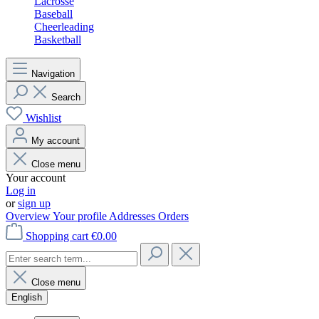
Lacrosse
Baseball
Cheerleading
Basketball
Navigation
Search
Wishlist
My account
Close menu
Your account
Log in
or
sign up
Overview
Your profile
Addresses
Orders
Shopping cart
€0.00
Close menu
English