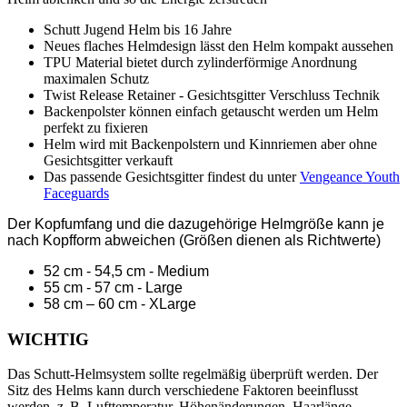
Schutt Jugend Helm bis 16 Jahre
Neues flaches Helmdesign lässt den Helm kompakt aussehen
TPU Material bietet durch zylinderförmige Anordnung
maximalen Schutz
Twist Release Retainer - Gesichtsgitter Verschluss Technik
Backenpolster können einfach getauscht werden um Helm
perfekt zu fixieren
Helm wird mit Backenpolstern und Kinnriemen aber ohne
Gesichtsgitter verkauft
Das passende Gesichtsgitter findest du unter
Vengeance Youth
Faceguards
Der Kopfumfang und die dazugehörige Helmgröße kann je
nach Kopfform abweichen (Größen dienen als Richtwerte)
52 cm - 54,5 cm - Medium
55 cm - 57 cm - Large
58 cm – 60 cm - XLarge
WICHTIG
Das Schutt-Helmsystem sollte regelmäßig überprüft werden. Der
Sitz des Helms kann durch verschiedene Faktoren beeinflusst
werden, z. B. Lufttemperatur, Höhenänderungen, Haarlänge,