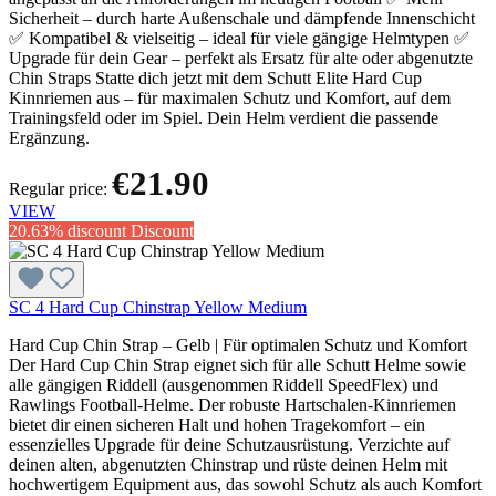
Sicherheit – durch harte Außenschale und dämpfende Innenschicht
✅ Kompatibel & vielseitig – ideal für viele gängige Helmtypen ✅
Upgrade für dein Gear – perfekt als Ersatz für alte oder abgenutzte
Chin Straps Statte dich jetzt mit dem Schutt Elite Hard Cup
Kinnriemen aus – für maximalen Schutz und Komfort, auf dem
Trainingsfeld oder im Spiel. Dein Helm verdient die passende
Ergänzung.
€21.90
Regular price:
VIEW
20.63% discount
Discount
SC 4 Hard Cup Chinstrap Yellow Medium
Hard Cup Chin Strap – Gelb | Für optimalen Schutz und Komfort
Der Hard Cup Chin Strap eignet sich für alle Schutt Helme sowie
alle gängigen Riddell (ausgenommen Riddell SpeedFlex) und
Rawlings Football-Helme. Der robuste Hartschalen-Kinnriemen
bietet dir einen sicheren Halt und hohen Tragekomfort – ein
essenzielles Upgrade für deine Schutzausrüstung. Verzichte auf
deinen alten, abgenutzten Chinstrap und rüste deinen Helm mit
hochwertigem Equipment aus, das sowohl Schutz als auch Komfort