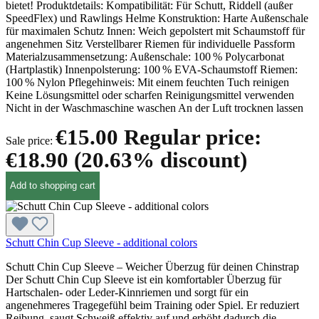
bietet! Produktdetails: Kompatibilität: Für Schutt, Riddell (außer
SpeedFlex) und Rawlings Helme Konstruktion: Harte Außenschale
für maximalen Schutz Innen: Weich gepolstert mit Schaumstoff für
angenehmen Sitz Verstellbarer Riemen für individuelle Passform
Materialzusammensetzung: Außenschale: 100 % Polycarbonat
(Hartplastik) Innenpolsterung: 100 % EVA-Schaumstoff Riemen:
100 % Nylon Pflegehinweis: Mit einem feuchten Tuch reinigen
Keine Lösungsmittel oder scharfen Reinigungsmittel verwenden
Nicht in der Waschmaschine waschen An der Luft trocknen lassen
€15.00
Regular price:
Sale price:
€18.90
(20.63% discount)
Add to shopping cart
Schutt Chin Cup Sleeve - additional colors
Schutt Chin Cup Sleeve – Weicher Überzug für deinen Chinstrap
Der Schutt Chin Cup Sleeve ist ein komfortabler Überzug für
Hartschalen- oder Leder-Kinnriemen und sorgt für ein
angenehmeres Tragegefühl beim Training oder Spiel. Er reduziert
Reibung, saugt Schweiß effektiv auf und erhöht dadurch die