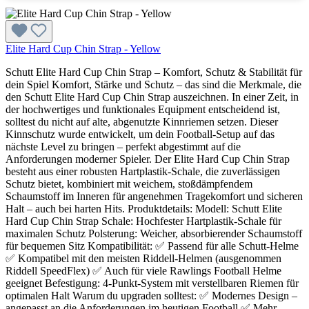
Elite Hard Cup Chin Strap - Yellow
Schutt Elite Hard Cup Chin Strap – Komfort, Schutz & Stabilität für
dein Spiel Komfort, Stärke und Schutz – das sind die Merkmale, die
den Schutt Elite Hard Cup Chin Strap auszeichnen. In einer Zeit, in
der hochwertiges und funktionales Equipment entscheidend ist,
solltest du nicht auf alte, abgenutzte Kinnriemen setzen. Dieser
Kinnschutz wurde entwickelt, um dein Football-Setup auf das
nächste Level zu bringen – perfekt abgestimmt auf die
Anforderungen moderner Spieler. Der Elite Hard Cup Chin Strap
besteht aus einer robusten Hartplastik-Schale, die zuverlässigen
Schutz bietet, kombiniert mit weichem, stoßdämpfendem
Schaumstoff im Inneren für angenehmen Tragekomfort und sicheren
Halt – auch bei harten Hits. Produktdetails: Modell: Schutt Elite
Hard Cup Chin Strap Schale: Hochfester Hartplastik-Schale für
maximalen Schutz Polsterung: Weicher, absorbierender Schaumstoff
für bequemen Sitz Kompatibilität: ✅ Passend für alle Schutt-Helme
✅ Kompatibel mit den meisten Riddell-Helmen (ausgenommen
Riddell SpeedFlex) ✅ Auch für viele Rawlings Football Helme
geeignet Befestigung: 4-Punkt-System mit verstellbaren Riemen für
optimalen Halt Warum du upgraden solltest: ✅ Modernes Design –
angepasst an die Anforderungen im heutigen Football ✅ Mehr