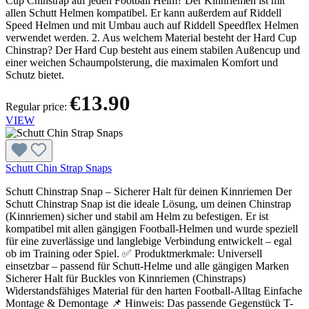
Cup Chinstrap auf jeden Football Helm? Der Kinnriemen ist mit
allen Schutt Helmen kompatibel. Er kann außerdem auf Riddell
Speed Helmen und mit Umbau auch auf Riddell Speedflex Helmen
verwendet werden. 2. Aus welchem Material besteht der Hard Cup
Chinstrap? Der Hard Cup besteht aus einem stabilen Außencup und
einer weichen Schaumpolsterung, die maximalen Komfort und
Schutz bietet.
€13.90
Regular price:
VIEW
Schutt Chin Strap Snaps
Schutt Chinstrap Snap – Sicherer Halt für deinen Kinnriemen Der
Schutt Chinstrap Snap ist die ideale Lösung, um deinen Chinstrap
(Kinnriemen) sicher und stabil am Helm zu befestigen. Er ist
kompatibel mit allen gängigen Football-Helmen und wurde speziell
für eine zuverlässige und langlebige Verbindung entwickelt – egal
ob im Training oder Spiel. ✅ Produktmerkmale: Universell
einsetzbar – passend für Schutt-Helme und alle gängigen Marken
Sicherer Halt für Buckles von Kinnriemen (Chinstraps)
Widerstandsfähiges Material für den harten Football-Alltag Einfache
Montage & Demontage 📌 Hinweis: Das passende Gegenstück T-