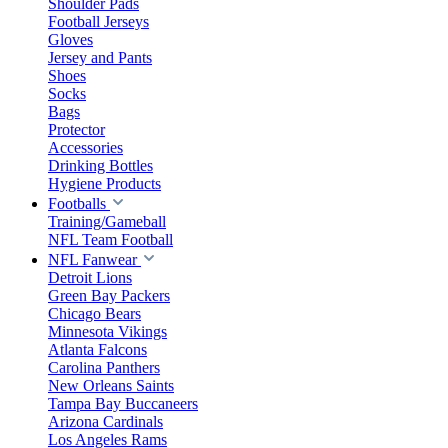
Shoulder Pads
Football Jerseys
Gloves
Jersey and Pants
Shoes
Socks
Bags
Protector
Accessories
Drinking Bottles
Hygiene Products
Footballs
Training/Gameball
NFL Team Football
NFL Fanwear
Detroit Lions
Green Bay Packers
Chicago Bears
Minnesota Vikings
Atlanta Falcons
Carolina Panthers
New Orleans Saints
Tampa Bay Buccaneers
Arizona Cardinals
Los Angeles Rams