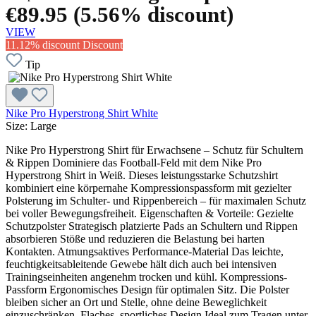
€89.95
(5.56% discount)
VIEW
11.12% discount
Discount
Tip
Nike Pro Hyperstrong Shirt White
Size:
Large
Nike Pro Hyperstrong Shirt für Erwachsene – Schutz für Schultern
& Rippen Dominiere das Football-Feld mit dem Nike Pro
Hyperstrong Shirt in Weiß. Dieses leistungsstarke Schutzshirt
kombiniert eine körpernahe Kompressionspassform mit gezielter
Polsterung im Schulter- und Rippenbereich – für maximalen Schutz
bei voller Bewegungsfreiheit. Eigenschaften & Vorteile: Gezielte
Schutzpolster Strategisch platzierte Pads an Schultern und Rippen
absorbieren Stöße und reduzieren die Belastung bei harten
Kontakten. Atmungsaktives Performance-Material Das leichte,
feuchtigkeitsableitende Gewebe hält dich auch bei intensiven
Trainingseinheiten angenehm trocken und kühl. Kompressions-
Passform Ergonomisches Design für optimalen Sitz. Die Polster
bleiben sicher an Ort und Stelle, ohne deine Beweglichkeit
einzuschränken. Flaches, sportliches Design Ideal zum Tragen unter