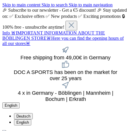
Skip to main content
Skip to search
Skip to main navigation
🎉 Subscribe to our newsletter - Get a €5 discount! 🎉 Stay updated
on: ✅ Exclusive offers ✅ New products ✅ Exciting promotions 🔒
100% free - unsubscribe anytime!
Info
🚨IMPORTANT INFORMATION ABOUT THE
BÖBLINGEN STORE🚨Here you can find the opening hours of
all our stores🚨
Free shipping from 49,00€ in Germany
DOC A SPORTS has been on the market for
over 25 years
4 x in Germany - Böblingen | Mannheim |
Bochum | Erkrath
English
Deutsch
English