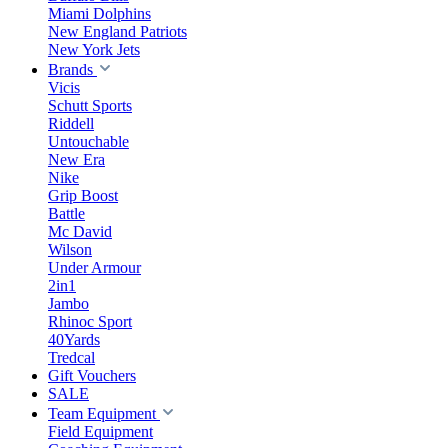
Miami Dolphins
New England Patriots
New York Jets
Brands
Vicis
Schutt Sports
Riddell
Untouchable
New Era
Nike
Grip Boost
Battle
Mc David
Wilson
Under Armour
2in1
Jambo
Rhinoc Sport
40Yards
Tredcal
Gift Vouchers
SALE
Team Equipment
Field Equipment