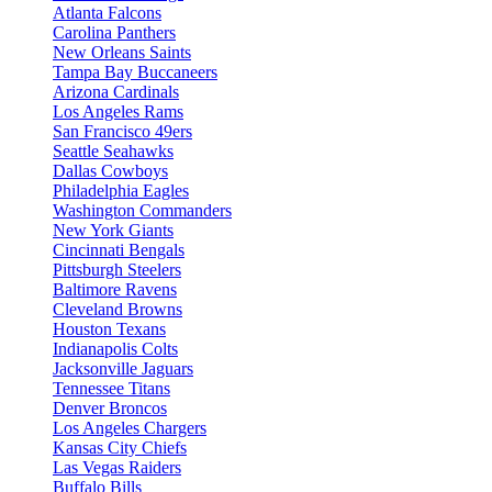
Atlanta Falcons
Carolina Panthers
New Orleans Saints
Tampa Bay Buccaneers
Arizona Cardinals
Los Angeles Rams
San Francisco 49ers
Seattle Seahawks
Dallas Cowboys
Philadelphia Eagles
Washington Commanders
New York Giants
Cincinnati Bengals
Pittsburgh Steelers
Baltimore Ravens
Cleveland Browns
Houston Texans
Indianapolis Colts
Jacksonville Jaguars
Tennessee Titans
Denver Broncos
Los Angeles Chargers
Kansas City Chiefs
Las Vegas Raiders
Buffalo Bills