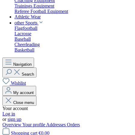
Coaching Equipment
Trainings Equipment
Referee Football Equipment
Athletic Wear
other Sports
Flagfootball
Lacrosse
Baseball
Cheerleading
Basketball
Navigation
Search
Wishlist
My account
Close menu
Your account
Log in
or
sign up
Overview
Your profile
Addresses
Orders
Shopping cart
€0.00