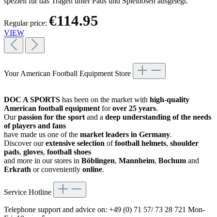
speziell für das Tragen unter Pads und Spielhosen ausgelegt.
€114.95
Regular price:
VIEW
Your American Football Equipment Store
DOC A SPORTS
has been on the market with
high-quality
American football equipment
for
over 25 years
.
Our
passion for the sport
and a
deep understanding of the needs
of players and fans
have made us one of the
market leaders in Germany
.
Discover our
extensive selection
of
football helmets
,
shoulder
pads
,
gloves
,
football shoes
and more in our stores in
Böblingen
,
Mannheim
,
Bochum
and
Erkrath
or conveniently
online
.
Service Hotline
Telephone support and advice on:
+49 (0) 71 57/ 73 28 721
Mon-