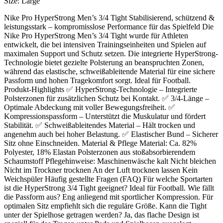
Size:
Large
Nike Pro HyperStrong Men’s 3/4 Tight Stabilisierend, schützend &
leistungsstark – kompromisslose Performance für das Spielfeld Die
Nike Pro HyperStrong Men’s 3/4 Tight wurde für Athleten
entwickelt, die bei intensiven Trainingseinheiten und Spielen auf
maximalen Support und Schutz setzen. Die integrierte HyperStrong-
Technologie bietet gezielte Polsterung an beanspruchten Zonen,
während das elastische, schweißableitende Material für eine sichere
Passform und hohen Tragekomfort sorgt. Ideal für Football.
Produkt-Highlights ✅ HyperStrong-Technologie – Integrierte
Polsterzonen für zusätzlichen Schutz bei Kontakt. ✅ 3/4-Länge –
Optimale Abdeckung mit voller Bewegungsfreiheit. ✅
Kompressionspassform – Unterstützt die Muskulatur und fördert
Stabilität. ✅ Schweißableitendes Material – Hält trocken und
angenehm auch bei hoher Belastung. ✅ Elastischer Bund – Sicherer
Sitz ohne Einschneiden. Material & Pflege Material: Ca. 82%
Polyester, 18% Elastan Polsterzonen aus stoßabsorbierendem
Schaumstoff Pflegehinweise: Maschinenwäsche kalt Nicht bleichen
Nicht im Trockner trocknen An der Luft trocknen lassen Kein
Weichspüler Häufig gestellte Fragen (FAQ) Für welche Sportarten
ist die HyperStrong 3/4 Tight geeignet? Ideal für Football. Wie fällt
die Passform aus? Eng anliegend mit sportlicher Kompression. Für
optimalen Sitz empfiehlt sich die reguläre Größe. Kann die Tight
unter der Spielhose getragen werden? Ja, das flache Design ist