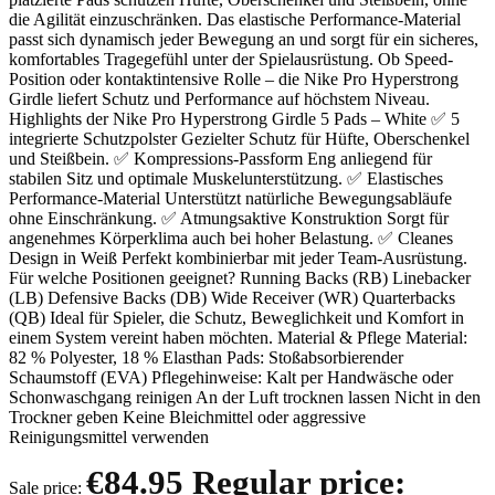
die Agilität einzuschränken. Das elastische Performance-Material
passt sich dynamisch jeder Bewegung an und sorgt für ein sicheres,
komfortables Tragegefühl unter der Spielausrüstung. Ob Speed-
Position oder kontaktintensive Rolle – die Nike Pro Hyperstrong
Girdle liefert Schutz und Performance auf höchstem Niveau.
Highlights der Nike Pro Hyperstrong Girdle 5 Pads – White ✅ 5
integrierte Schutzpolster Gezielter Schutz für Hüfte, Oberschenkel
und Steißbein. ✅ Kompressions-Passform Eng anliegend für
stabilen Sitz und optimale Muskelunterstützung. ✅ Elastisches
Performance-Material Unterstützt natürliche Bewegungsabläufe
ohne Einschränkung. ✅ Atmungsaktive Konstruktion Sorgt für
angenehmes Körperklima auch bei hoher Belastung. ✅ Cleanes
Design in Weiß Perfekt kombinierbar mit jeder Team-Ausrüstung.
Für welche Positionen geeignet? Running Backs (RB) Linebacker
(LB) Defensive Backs (DB) Wide Receiver (WR) Quarterbacks
(QB) Ideal für Spieler, die Schutz, Beweglichkeit und Komfort in
einem System vereint haben möchten. Material & Pflege Material:
82 % Polyester, 18 % Elasthan Pads: Stoßabsorbierender
Schaumstoff (EVA) Pflegehinweise: Kalt per Handwäsche oder
Schonwaschgang reinigen An der Luft trocknen lassen Nicht in den
Trockner geben Keine Bleichmittel oder aggressive
Reinigungsmittel verwenden
€84.95
Regular price:
Sale price: