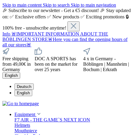
Skip to main content
Skip to search
Skip to main navigation
🎉 Subscribe to our newsletter - Get a €5 discount! 🎉 Stay updated
on: ✅ Exclusive offers ✅ New products ✅ Exciting promotions 🔒
100% free - unsubscribe anytime!
Info
🚨IMPORTANT INFORMATION ABOUT THE
BÖBLINGEN STORE🚨Here you can find the opening hours of
all our stores🚨
Free shipping
DOC A SPORTS has
4 x in Germany -
from 49,00€ in
been on the market for
Böblingen | Mannheim |
Germany
over 25 years
Bochum | Erkrath
English
Deutsch
English
Equipment
F7 AIR - THE GAME`S NEXT ICON
Helmets
Mouthpiece