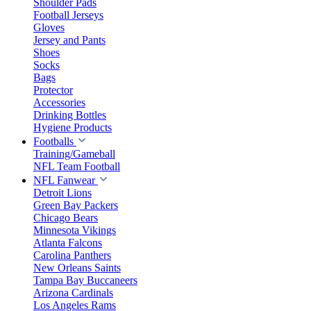
Shoulder Pads
Football Jerseys
Gloves
Jersey and Pants
Shoes
Socks
Bags
Protector
Accessories
Drinking Bottles
Hygiene Products
Footballs
Training/Gameball
NFL Team Football
NFL Fanwear
Detroit Lions
Green Bay Packers
Chicago Bears
Minnesota Vikings
Atlanta Falcons
Carolina Panthers
New Orleans Saints
Tampa Bay Buccaneers
Arizona Cardinals
Los Angeles Rams