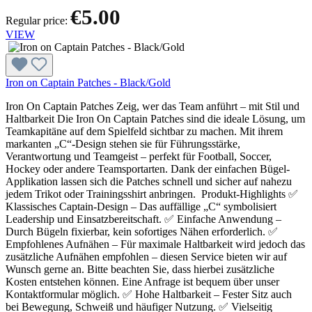
€5.00
Regular price:
VIEW
Iron on Captain Patches - Black/Gold
Iron On Captain Patches Zeig, wer das Team anführt – mit Stil und
Haltbarkeit Die Iron On Captain Patches sind die ideale Lösung, um
Teamkapitäne auf dem Spielfeld sichtbar zu machen. Mit ihrem
markanten „C“-Design stehen sie für Führungsstärke,
Verantwortung und Teamgeist – perfekt für Football, Soccer,
Hockey oder andere Teamsportarten. Dank der einfachen Bügel-
Applikation lassen sich die Patches schnell und sicher auf nahezu
jedem Trikot oder Trainingsshirt anbringen. Produkt-Highlights ✅
Klassisches Captain-Design – Das auffällige „C“ symbolisiert
Leadership und Einsatzbereitschaft. ✅ Einfache Anwendung –
Durch Bügeln fixierbar, kein sofortiges Nähen erforderlich. ✅
Empfohlenes Aufnähen – Für maximale Haltbarkeit wird jedoch das
zusätzliche Aufnähen empfohlen – diesen Service bieten wir auf
Wunsch gerne an. Bitte beachten Sie, dass hierbei zusätzliche
Kosten entstehen können. Eine Anfrage ist bequem über unser
Kontaktformular möglich. ✅ Hohe Haltbarkeit – Fester Sitz auch
bei Bewegung, Schweiß und häufiger Nutzung. ✅ Vielseitig