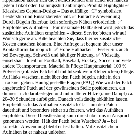
jedem Trikot oder Trainingsshirt anbringen. Produkt-Highlights ✅
Klassisches Captain-Design – Das auffällige „C“ symbolisiert
Leadership und Einsatzbereitschaft. ✅ Einfache Anwendung –
Durch Bügeln fixierbar, kein sofortiges Nähen erforderlich. ✅
Empfohlenes Aufnähen – Für maximale Haltbarkeit wird jedoch das
zusätzliche Aufnähen empfohlen – diesen Service bieten wir auf
Wunsch gerne an. Bitte beachten Sie, dass hierbei zusätzliche
Kosten entstehen können. Eine Anfrage ist bequem über unser
Kontaktformular möglich. ✅ Hohe Haltbarkeit – Fester Sitz auch
bei Bewegung, Schweiß und häufiger Nutzung. ✅ Vielseitig
einsetzbar – Ideal für Football, Baseball, Hockey, Soccer und viele
andere Teamsportarten. Material & Pflege Hauptmaterial: 100 %
Polyester (robuster Patchstoff mit hitzeaktivem Kleberücken) Pflege:
Auf links waschen, nicht über den Patch bügeln, nicht in den
Trockner geben. Häufig gestellte Fragen (FAQ) Wie wird der Patch
angebracht? Patch auf der gewünschten Stelle positionieren, ein
dünnes Tuch darüberlegen und mit mittlerer Hitze (ohne Dampf) ca.
20–30 Sekunden aufbügeln. Danach vollständig abkühlen lassen.
Empfiehlt sich das Aufnähen zusätzlich? Ja – um den Patch
dauerhaft und besonders sicher zu fixieren, wird das Aufnähen
empfohlen. Diese Dienstleistung kann direkt über uns in Anspruch
genommen werden. Hält der Patch beim Waschen? Ja – bei
korrekter Anwendung bleibt er fest haften. Mit zusätzlichem
Aufnähen ist er nahezu unlösbar.