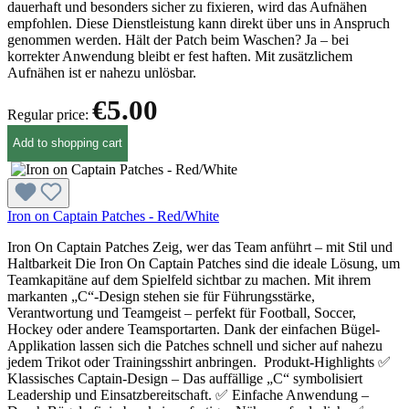
dauerhaft und besonders sicher zu fixieren, wird das Aufnähen
empfohlen. Diese Dienstleistung kann direkt über uns in Anspruch
genommen werden. Hält der Patch beim Waschen? Ja – bei
korrekter Anwendung bleibt er fest haften. Mit zusätzlichem
Aufnähen ist er nahezu unlösbar.
€5.00
Regular price:
Add to shopping cart
Iron on Captain Patches - Red/White
Iron On Captain Patches Zeig, wer das Team anführt – mit Stil und
Haltbarkeit Die Iron On Captain Patches sind die ideale Lösung, um
Teamkapitäne auf dem Spielfeld sichtbar zu machen. Mit ihrem
markanten „C“-Design stehen sie für Führungsstärke,
Verantwortung und Teamgeist – perfekt für Football, Soccer,
Hockey oder andere Teamsportarten. Dank der einfachen Bügel-
Applikation lassen sich die Patches schnell und sicher auf nahezu
jedem Trikot oder Trainingsshirt anbringen. Produkt-Highlights ✅
Klassisches Captain-Design – Das auffällige „C“ symbolisiert
Leadership und Einsatzbereitschaft. ✅ Einfache Anwendung –