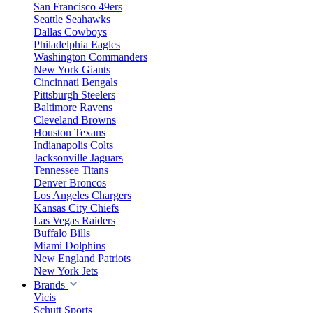
San Francisco 49ers
Seattle Seahawks
Dallas Cowboys
Philadelphia Eagles
Washington Commanders
New York Giants
Cincinnati Bengals
Pittsburgh Steelers
Baltimore Ravens
Cleveland Browns
Houston Texans
Indianapolis Colts
Jacksonville Jaguars
Tennessee Titans
Denver Broncos
Los Angeles Chargers
Kansas City Chiefs
Las Vegas Raiders
Buffalo Bills
Miami Dolphins
New England Patriots
New York Jets
Brands
Vicis
Schutt Sports