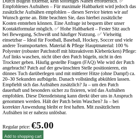
Durch Bügeln fixierbar, kein sofortiges Nähen erforderlich. ✅
Empfohlenes Aufnähen – Für maximale Haltbarkeit wird jedoch das
zusätzliche Aufnähen empfohlen – diesen Service bieten wir auf
Wunsch gerne an. Bitte beachten Sie, dass hierbei zusätzliche
Kosten entstehen können. Eine Anfrage ist bequem über unser
Kontaktformular möglich. ✅ Hohe Haltbarkeit – Fester Sitz auch
bei Bewegung, Schweiß und häufiger Nutzung. ✅ Vielseitig
einsetzbar – Ideal für Football, Baseball, Hockey, Soccer und viele
andere Teamsportarten. Material & Pflege Hauptmaterial: 100 %
Polyester (robuster Patchstoff mit hitzeaktivem Kleberücken) Pflege:
Auf links waschen, nicht über den Patch bügeln, nicht in den
Trockner geben. Häufig gestellte Fragen (FAQ) Wie wird der Patch
angebracht? Patch auf der gewünschten Stelle positionieren, ein
dünnes Tuch darüberlegen und mit mittlerer Hitze (ohne Dampf) ca.
20–30 Sekunden aufbügeln. Danach vollständig abkühlen lassen.
Empfiehlt sich das Aufnähen zusätzlich? Ja – um den Patch
dauerhaft und besonders sicher zu fixieren, wird das Aufnähen
empfohlen. Diese Dienstleistung kann direkt über uns in Anspruch
genommen werden. Hält der Patch beim Waschen? Ja – bei
korrekter Anwendung bleibt er fest haften. Mit zusätzlichem
Aufnähen ist er nahezu unlösbar.
€5.00
Regular price:
Add to shopping cart