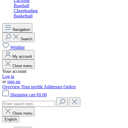
Lacrosse
Baseball
Cheerleading
Basketball
Navigation
Search
Wishlist
My account
Close menu
Your account
Log in
or
sign up
Overview
Your profile
Addresses
Orders
Shopping cart
€0.00
Close menu
English