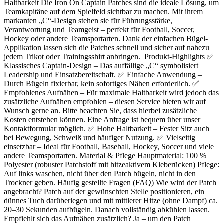
Haltbarkeit Die Iron On Captain Patches sind die ideale Lösung, um
Teamkapitäne auf dem Spielfeld sichtbar zu machen. Mit ihrem
markanten „C“-Design stehen sie für Führungsstärke,
Verantwortung und Teamgeist – perfekt für Football, Soccer,
Hockey oder andere Teamsportarten. Dank der einfachen Bügel-
Applikation lassen sich die Patches schnell und sicher auf nahezu
jedem Trikot oder Trainingsshirt anbringen. Produkt-Highlights ✅
Klassisches Captain-Design – Das auffällige „C“ symbolisiert
Leadership und Einsatzbereitschaft. ✅ Einfache Anwendung –
Durch Bügeln fixierbar, kein sofortiges Nähen erforderlich. ✅
Empfohlenes Aufnähen – Für maximale Haltbarkeit wird jedoch das
zusätzliche Aufnähen empfohlen – diesen Service bieten wir auf
Wunsch gerne an. Bitte beachten Sie, dass hierbei zusätzliche
Kosten entstehen können. Eine Anfrage ist bequem über unser
Kontaktformular möglich. ✅ Hohe Haltbarkeit – Fester Sitz auch
bei Bewegung, Schweiß und häufiger Nutzung. ✅ Vielseitig
einsetzbar – Ideal für Football, Baseball, Hockey, Soccer und viele
andere Teamsportarten. Material & Pflege Hauptmaterial: 100 %
Polyester (robuster Patchstoff mit hitzeaktivem Kleberücken) Pflege:
Auf links waschen, nicht über den Patch bügeln, nicht in den
Trockner geben. Häufig gestellte Fragen (FAQ) Wie wird der Patch
angebracht? Patch auf der gewünschten Stelle positionieren, ein
dünnes Tuch darüberlegen und mit mittlerer Hitze (ohne Dampf) ca.
20–30 Sekunden aufbügeln. Danach vollständig abkühlen lassen.
Empfiehlt sich das Aufnähen zusätzlich? Ja – um den Patch