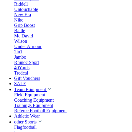
Riddell
Untouchable
New Era
Nike
Grip Boost
Battle
Mc David
Wilson
Under Armour
2in1
Jambo
Rhinoc Sport
40Yards
Tredcal
Gift Vouchers
SALE
Team Equipment
Field Equipment
Coaching Equipment
Trainings Equipment
Referee Football Equipment
Athletic Wear
other Sports
Flagfootball