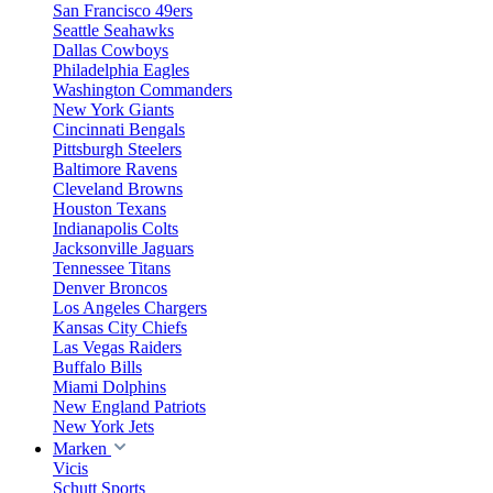
San Francisco 49ers
Seattle Seahawks
Dallas Cowboys
Philadelphia Eagles
Washington Commanders
New York Giants
Cincinnati Bengals
Pittsburgh Steelers
Baltimore Ravens
Cleveland Browns
Houston Texans
Indianapolis Colts
Jacksonville Jaguars
Tennessee Titans
Denver Broncos
Los Angeles Chargers
Kansas City Chiefs
Las Vegas Raiders
Buffalo Bills
Miami Dolphins
New England Patriots
New York Jets
Marken
Vicis
Schutt Sports