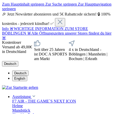
Zum Hauptinhalt springen
Zur Suche springen
Zur Hauptnavigation
springen
🎉 Jetzt Newsletter abonnieren und 5€ Rabattcode sichern! 🔒 100%
kostenlos - jederzeit kündbar! ✅
Info
🚨WICHTIGE INFORMATION ZUM STORE
BÖBLINGEN 🚨Alle Öffnungszeiten unserer Stores findest du hier
🚨
Kostenloser
Versand ab 49,00€
Seit über 25 Jahren
4 x in Deutschland -
in Deutschland
ist DOC A SPORTS
Böblingen | Mannheim |
am Markt
Bochum | Erkrath
Deutsch
Deutsch
English
Ausrüstung
F7 AIR - THE GAME`S NEXT ICON
Helme
Mundstück