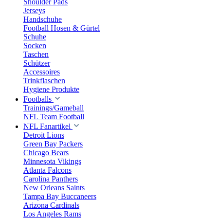
Shoulder Pads
Jerseys
Handschuhe
Football Hosen & Gürtel
Schuhe
Socken
Taschen
Schützer
Accessoires
Trinkflaschen
Hygiene Produkte
Footballs
Trainings/Gameball
NFL Team Football
NFL Fanartikel
Detroit Lions
Green Bay Packers
Chicago Bears
Minnesota Vikings
Atlanta Falcons
Carolina Panthers
New Orleans Saints
Tampa Bay Buccaneers
Arizona Cardinals
Los Angeles Rams