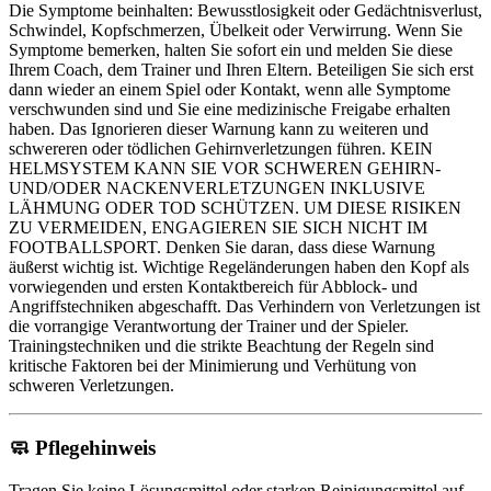
Die Symptome beinhalten: Bewusstlosigkeit oder Gedächtnisverlust,
Schwindel, Kopfschmerzen, Übelkeit oder Verwirrung. Wenn Sie
Symptome bemerken, halten Sie sofort ein und melden Sie diese
Ihrem Coach, dem Trainer und Ihren Eltern. Beteiligen Sie sich erst
dann wieder an einem Spiel oder Kontakt, wenn alle Symptome
verschwunden sind und Sie eine medizinische Freigabe erhalten
haben. Das Ignorieren dieser Warnung kann zu weiteren und
schwereren oder tödlichen Gehirnverletzungen führen. KEIN
HELMSYSTEM KANN SIE VOR SCHWEREN GEHIRN-
UND/ODER NACKENVERLETZUNGEN INKLUSIVE
LÄHMUNG ODER TOD SCHÜTZEN. UM DIESE RISIKEN
ZU VERMEIDEN, ENGAGIEREN SIE SICH NICHT IM
FOOTBALLSPORT. Denken Sie daran, dass diese Warnung
äußerst wichtig ist. Wichtige Regeländerungen haben den Kopf als
vorwiegenden und ersten Kontaktbereich für Abblock- und
Angriffstechniken abgeschafft. Das Verhindern von Verletzungen ist
die vorrangige Verantwortung der Trainer und der Spieler.
Trainingstechniken und die strikte Beachtung der Regeln sind
kritische Faktoren bei der Minimierung und Verhütung von
schweren Verletzungen.
🧼
Pflegehinweis
Tragen Sie keine Lösungsmittel oder starken Reinigungsmittel auf