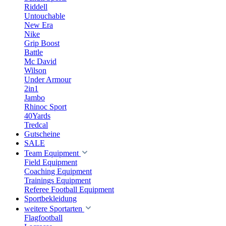
Riddell
Untouchable
New Era
Nike
Grip Boost
Battle
Mc David
Wilson
Under Armour
2in1
Jambo
Rhinoc Sport
40Yards
Tredcal
Gutscheine
SALE
Team Equipment
Field Equipment
Coaching Equipment
Trainings Equipment
Referee Football Equipment
Sportbekleidung
weitere Sportarten
Flagfootball