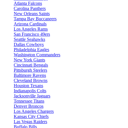
Atlanta Falcons
Carolina Panthers
New Orleans Saints
Tampa Bay Buccaneers
Arizona Cardinals
Los Angeles Rams
San Francisco 49ers
Seattle Seahawks
Dallas Cowboys
Philadelphia Eagles
Washington Commanders
New York Giants
Cincinnati Bengals
Pittsburgh Steelers
Baltimore Ravens
Cleveland Browns
Houston Texans
Indianapolis Colts
Jacksonville Jaguars
Tennessee Titans
Denver Broncos
Los Angeles Chargers
Kansas City Chiefs
Las Vegas Raiders
Buffalo Bills