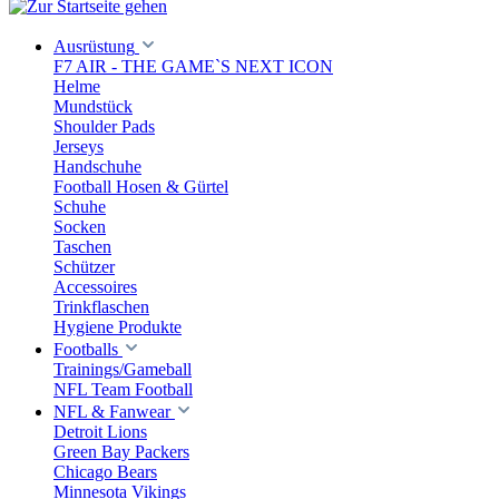
Ausrüstung
F7 AIR - THE GAME`S NEXT ICON
Helme
Mundstück
Shoulder Pads
Jerseys
Handschuhe
Football Hosen & Gürtel
Schuhe
Socken
Taschen
Schützer
Accessoires
Trinkflaschen
Hygiene Produkte
Footballs
Trainings/Gameball
NFL Team Football
NFL & Fanwear
Detroit Lions
Green Bay Packers
Chicago Bears
Minnesota Vikings