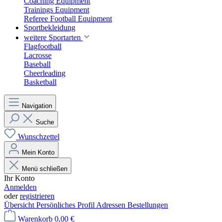
Coaching Equipment
Trainings Equipment
Referee Football Equipment
Sportbekleidung
weitere Sportarten
Flagfootball
Lacrosse
Baseball
Cheerleading
Basketball
Navigation
Suche
Wunschzettel
Mein Konto
Menü schließen
Ihr Konto
Anmelden
oder
registrieren
Übersicht
Persönliches Profil
Adressen
Bestellungen
Warenkorb
0,00 €