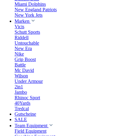
Miami Dolphins
New England Patriots
New York Jets
Marken
Vicis
Schutt Sports
Riddell
Untouchable
New Era
Nike
Grip Boost
Battle
Mc David
Wilson
Under Armour
2in1
Jambo
Rhinoc Sport
40Yards
Tredcal
Gutscheine
SALE
Team Equipment
Field Equipment