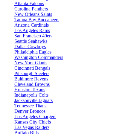
Atlanta Falcons
Carolina Panthers
New Orleans Saints
Tampa Bay Buccaneers
Arizona Cardinals
Los Angeles Rams
San Francisco 49ers
Seattle Seahawks
Dallas Cowboys
Philadelphia Eagles
Washington Commanders
New York Giants
Cincinnati Bengals
Pittsburgh Steelers
Baltimore Ravens
Cleveland Browns
Houston Texans
Indianapolis Colts
Jacksonville Jaguars
Tennessee Titans
Denver Broncos
Los Angeles Chargers
Kansas City Chiefs
Las Vegas Raiders
Buffalo Bills