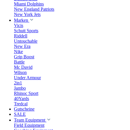
Miami Dolphins
New England Patriots
New York Jets
Marken
Vicis
Schutt Sports
Riddell
Untouchable
New Era
Nike
Grip Boost
Battle
Mc David
Wilson
Under Armour
2in1
Jambo
Rhinoc Sport
40Yards
Tredcal
Gutscheine
SALE
Team Equipment
Field Equipment