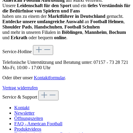
American Football Ausrüstung
am Markt vertreten.
Unsere
Leidenschaft für den Sport
und ein
tiefes Verständnis für
die Bedürfnisse von Spielern und Fans
haben uns zu einem der
Marktführer in Deutschland
gemacht.
Entdecke unsere umfangreiche Auswahl
an
Football Helmen
,
Shoulder Pads
,
Handschuhen
,
Football Schuhen
und mehr in unseren Filialen in
Böblingen
,
Mannheim
,
Bochum
und
Erkrath
oder bequem
online
.
Service-Hotline
Telefonische Unterstützung und Beratung unter:
07157 - 73 28 721
Mo-Fr, 10:00 - 17:00 Uhr
Oder über unser
Kontaktformular
.
Vertrag widerrufen
Service & Support
Kontakt
Newsletter
Öffnungszeiten
FAQ - American Football
Produktvideos