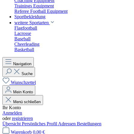
Coaching Equipment
Trainings Equipment
Referee Football Equipment
Sportbekleidung
weitere Sportarten
Flagfootball
Lacrosse
Baseball
Cheerleading
Basketball
Navigation
Suche
Wunschzettel
Mein Konto
Menü schließen
Ihr Konto
Anmelden
oder
registrieren
Übersicht
Persönliches Profil
Adressen
Bestellungen
Warenkorb
0,00 €