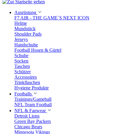
Ausrüstung
F7 AIR - THE GAME`S NEXT ICON
Helme
Mundstück
Shoulder Pads
Jerseys
Handschuhe
Football Hosen & Gürtel
Schuhe
Socken
Taschen
Schützer
Accessoires
Trinkflaschen
Hygiene Produkte
Footballs
Trainings/Gameball
NFL Team Football
NFL & Fanwear
Detroit Lions
Green Bay Packers
Chicago Bears
Minnesota Vikings