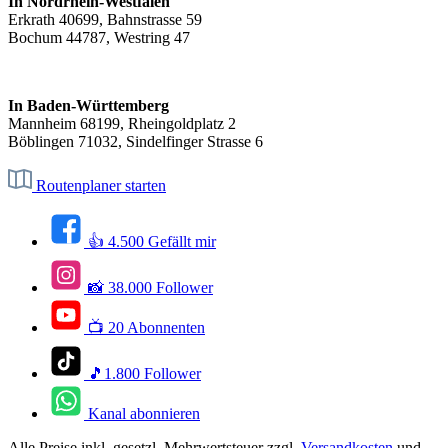
In Nordrhein-Westfalen
Erkrath 40699, Bahnstrasse 59
Bochum 44787, Westring 47
In Baden-Württemberg
Mannheim 68199, Rheingoldplatz 2
Böblingen 71032, Sindelfinger Strasse 6
Routenplaner starten
👍 4.500 Gefällt mir
📸 38.000 Follower
📺 20 Abonnenten
🎵1.800 Follower
Kanal abonnieren
Alle Preise inkl. gesetzl. Mehrwertsteuer zzgl.
Versandkosten
und