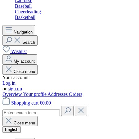
Lacrosse
Baseball
Cheerleading
Basketball
Navigation
Search
Wishlist
My account
Close menu
Your account
Log in
or
sign up
Overview
Your profile
Addresses
Orders
Shopping cart
€0.00
Close menu
English