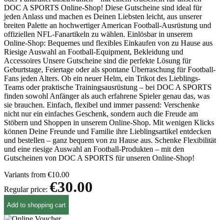
DOC A SPORTS Online-Shop! Diese Gutscheine sind ideal für
jeden Anlass und machen es Deinen Liebsten leicht, aus unserer
breiten Palette an hochwertiger American Football-Ausrüstung und
offiziellen NFL-Fanartikeln zu wählen. Einlösbar in unserem
Online-Shop: Bequemes und flexibles Einkaufen von zu Hause aus
Riesige Auswahl an Football-Equipment, Bekleidung und
Accessoires Unsere Gutscheine sind die perfekte Lösung für
Geburtstage, Feiertage oder als spontane Überraschung für Football-
Fans jeden Alters. Ob ein neuer Helm, ein Trikot des Lieblings-
Teams oder praktische Trainingsausrüstung – bei DOC A SPORTS
finden sowohl Anfänger als auch erfahrene Spieler genau das, was
sie brauchen. Einfach, flexibel und immer passend: Verschenke
nicht nur ein einfaches Geschenk, sondern auch die Freude am
Stöbern und Shoppen in unserem Online-Shop. Mit wenigen Klicks
können Deine Freunde und Familie ihre Lieblingsartikel entdecken
und bestellen – ganz bequem von zu Hause aus. Schenke Flexibilität
und eine riesige Auswahl an Football-Produkten – mit den
Gutscheinen von DOC A SPORTS für unseren Online-Shop!
Variants from
€10.00
€30.00
Regular price:
Add to shopping cart