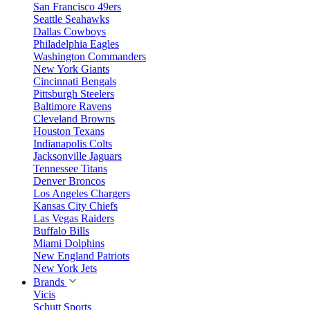
San Francisco 49ers
Seattle Seahawks
Dallas Cowboys
Philadelphia Eagles
Washington Commanders
New York Giants
Cincinnati Bengals
Pittsburgh Steelers
Baltimore Ravens
Cleveland Browns
Houston Texans
Indianapolis Colts
Jacksonville Jaguars
Tennessee Titans
Denver Broncos
Los Angeles Chargers
Kansas City Chiefs
Las Vegas Raiders
Buffalo Bills
Miami Dolphins
New England Patriots
New York Jets
Brands
Vicis
Schutt Sports