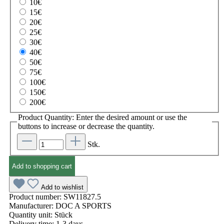
10€
15€
20€
25€
30€
40€
50€
75€
100€
150€
200€
Product Quantity: Enter the desired amount or use the
buttons to increase or decrease the quantity.
Stk.
Add to shopping cart
Add to wishlist
Product number:
SW11827.5
Manufacturer:
DOC A SPORTS
Quantity unit:
Stück
Delivery time:
1-3 days