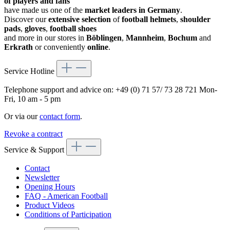
of players and fans
have made us one of the
market leaders in Germany
.
Discover our
extensive selection
of
football helmets
,
shoulder
pads
,
gloves
,
football shoes
and more in our stores in
Böblingen
,
Mannheim
,
Bochum
and
Erkrath
or conveniently
online
.
Service Hotline
Telephone support and advice on:
+49 (0) 71 57/ 73 28 721
Mon-
Fri, 10 am - 5 pm
Or via our
contact form
.
Revoke a contract
Service & Support
Contact
Newsletter
Opening Hours
FAQ - American Football
Product Videos
Conditions of Participation