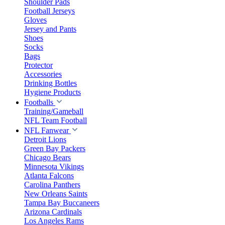
Shoulder Pads
Football Jerseys
Gloves
Jersey and Pants
Shoes
Socks
Bags
Protector
Accessories
Drinking Bottles
Hygiene Products
Footballs
Training/Gameball
NFL Team Football
NFL Fanwear
Detroit Lions
Green Bay Packers
Chicago Bears
Minnesota Vikings
Atlanta Falcons
Carolina Panthers
New Orleans Saints
Tampa Bay Buccaneers
Arizona Cardinals
Los Angeles Rams