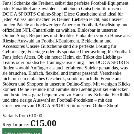
Fans! Schenke die Freiheit, selbst das perfekte Football-Equipment
oder Fanartikel auszuwählen – mit einem Gutschein für unseren
DOC A SPORTS Online-Shop! Diese Gutscheine sind ideal für
jeden Anlass und machen es Deinen Liebsten leicht, aus unserer
breiten Palette an hochwertiger American Football-Ausrüstung und
offiziellen NFL-Fanartikeln zu wählen. Einlösbar in unserem
Online-Shop: Bequemes und flexibles Einkaufen von zu Hause aus
Riesige Auswahl an Football-Equipment, Bekleidung und
Accessoires Unsere Gutscheine sind die perfekte Lösung für
Geburtstage, Feiertage oder als spontane Überraschung für Football-
Fans jeden Alters. Ob ein neuer Helm, ein Trikot des Lieblings-
Teams oder praktische Trainingsausrüstung – bei DOC A SPORTS
finden sowohl Anfänger als auch erfahrene Spieler genau das, was
sie brauchen. Einfach, flexibel und immer passend: Verschenke
nicht nur ein einfaches Geschenk, sondern auch die Freude am
Stöbern und Shoppen in unserem Online-Shop. Mit wenigen Klicks
können Deine Freunde und Familie ihre Lieblingsartikel entdecken
und bestellen – ganz bequem von zu Hause aus. Schenke Flexibilität
und eine riesige Auswahl an Football-Produkten – mit den
Gutscheinen von DOC A SPORTS für unseren Online-Shop!
Variants from
€10.00
€15.00
Regular price: