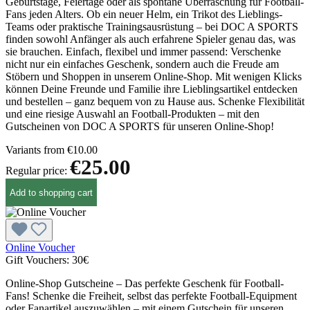
Geburtstage, Feiertage oder als spontane Überraschung für Football-
Fans jeden Alters. Ob ein neuer Helm, ein Trikot des Lieblings-
Teams oder praktische Trainingsausrüstung – bei DOC A SPORTS
finden sowohl Anfänger als auch erfahrene Spieler genau das, was
sie brauchen. Einfach, flexibel und immer passend: Verschenke
nicht nur ein einfaches Geschenk, sondern auch die Freude am
Stöbern und Shoppen in unserem Online-Shop. Mit wenigen Klicks
können Deine Freunde und Familie ihre Lieblingsartikel entdecken
und bestellen – ganz bequem von zu Hause aus. Schenke Flexibilität
und eine riesige Auswahl an Football-Produkten – mit den
Gutscheinen von DOC A SPORTS für unseren Online-Shop!
Variants from
€10.00
€25.00
Regular price:
Add to shopping cart
Online Voucher
Gift Vouchers:
30€
Online-Shop Gutscheine – Das perfekte Geschenk für Football-
Fans! Schenke die Freiheit, selbst das perfekte Football-Equipment
oder Fanartikel auszuwählen – mit einem Gutschein für unseren