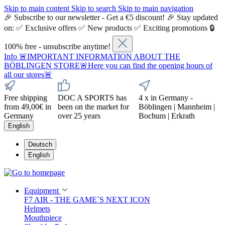
Skip to main content
Skip to search
Skip to main navigation
🎉 Subscribe to our newsletter - Get a €5 discount! 🎉 Stay updated
on: ✅ Exclusive offers ✅ New products ✅ Exciting promotions 🔒
100% free - unsubscribe anytime!
Info
🚨IMPORTANT INFORMATION ABOUT THE
BÖBLINGEN STORE🚨Here you can find the opening hours of
all our stores🚨
Free shipping
DOC A SPORTS has
4 x in Germany -
from 49,00€ in
been on the market for
Böblingen | Mannheim |
Germany
over 25 years
Bochum | Erkrath
English
Deutsch
English
Equipment
F7 AIR - THE GAME`S NEXT ICON
Helmets
Mouthpiece