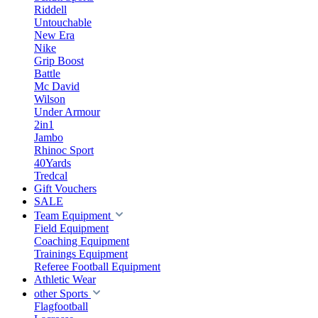
Riddell
Untouchable
New Era
Nike
Grip Boost
Battle
Mc David
Wilson
Under Armour
2in1
Jambo
Rhinoc Sport
40Yards
Tredcal
Gift Vouchers
SALE
Team Equipment
Field Equipment
Coaching Equipment
Trainings Equipment
Referee Football Equipment
Athletic Wear
other Sports
Flagfootball