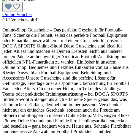
Online Voucher
Gift Vouchers:
40€
Online-Shop Gutscheine – Das perfekte Geschenk für Football-
Fans! Schenke die Freiheit, selbst das perfekte Football-Equipment
oder Fanartikel auszuwählen – mit einem Gutschein für unseren
DOC A SPORTS Online-Shop! Diese Gutscheine sind ideal für
jeden Anlass und machen es Deinen Liebsten leicht, aus unserer
breiten Palette an hochwertiger American Football-Ausrüstung und
offiziellen NFL-Fanartikeln zu wählen. Einlösbar in unserem
Online-Shop: Bequemes und flexibles Einkaufen von zu Hause aus
Riesige Auswahl an Football-Equipment, Bekleidung und
Accessoires Unsere Gutscheine sind die perfekte Lösung für
Geburtstage, Feiertage oder als spontane Überraschung für Football-
Fans jeden Alters. Ob ein neuer Helm, ein Trikot des Lieblings-
Teams oder praktische Trainingsausrüstung – bei DOC A SPORTS
finden sowohl Anfänger als auch erfahrene Spieler genau das, was
sie brauchen. Einfach, flexibel und immer passend: Verschenke
nicht nur ein einfaches Geschenk, sondern auch die Freude am
Stöbern und Shoppen in unserem Online-Shop. Mit wenigen Klicks
können Deine Freunde und Familie ihre Lieblingsartikel entdecken
und bestellen – ganz bequem von zu Hause aus. Schenke Flexibilität
und eine riesige Auswahl an Football-Produkten – mit den