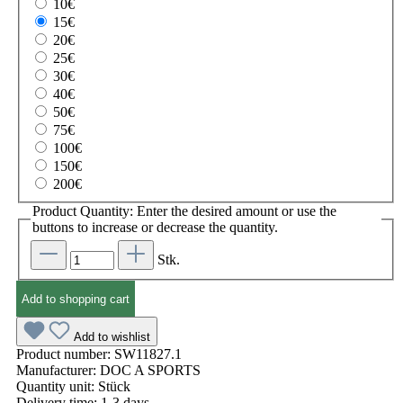
10€
15€
20€
25€
30€
40€
50€
75€
100€
150€
200€
Product Quantity: Enter the desired amount or use the
buttons to increase or decrease the quantity.
Stk.
Add to shopping cart
Add to wishlist
Product number:
SW11827.1
Manufacturer:
DOC A SPORTS
Quantity unit:
Stück
Delivery time:
1-3 days