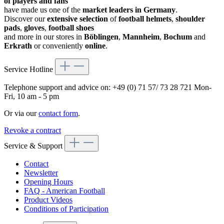
of players and fans
have made us one of the
market leaders in Germany
.
Discover our
extensive selection
of
football helmets
,
shoulder
pads
,
gloves
,
football shoes
and more in our stores in
Böblingen
,
Mannheim
,
Bochum
and
Erkrath
or conveniently
online
.
Service Hotline
Telephone support and advice on:
+49 (0) 71 57/ 73 28 721
Mon-
Fri, 10 am - 5 pm
Or via our
contact form
.
Revoke a contract
Service & Support
Contact
Newsletter
Opening Hours
FAQ - American Football
Product Videos
Conditions of Participation