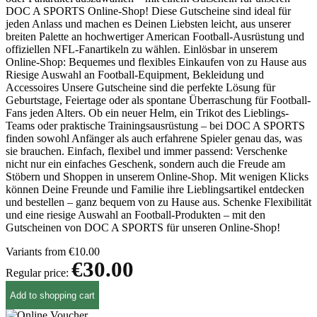
DOC A SPORTS Online-Shop! Diese Gutscheine sind ideal für
jeden Anlass und machen es Deinen Liebsten leicht, aus unserer
breiten Palette an hochwertiger American Football-Ausrüstung und
offiziellen NFL-Fanartikeln zu wählen. Einlösbar in unserem
Online-Shop: Bequemes und flexibles Einkaufen von zu Hause aus
Riesige Auswahl an Football-Equipment, Bekleidung und
Accessoires Unsere Gutscheine sind die perfekte Lösung für
Geburtstage, Feiertage oder als spontane Überraschung für Football-
Fans jeden Alters. Ob ein neuer Helm, ein Trikot des Lieblings-
Teams oder praktische Trainingsausrüstung – bei DOC A SPORTS
finden sowohl Anfänger als auch erfahrene Spieler genau das, was
sie brauchen. Einfach, flexibel und immer passend: Verschenke
nicht nur ein einfaches Geschenk, sondern auch die Freude am
Stöbern und Shoppen in unserem Online-Shop. Mit wenigen Klicks
können Deine Freunde und Familie ihre Lieblingsartikel entdecken
und bestellen – ganz bequem von zu Hause aus. Schenke Flexibilität
und eine riesige Auswahl an Football-Produkten – mit den
Gutscheinen von DOC A SPORTS für unseren Online-Shop!
Variants from
€10.00
€30.00
Regular price:
Add to shopping cart