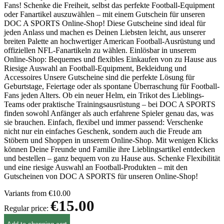
Fans! Schenke die Freiheit, selbst das perfekte Football-Equipment
oder Fanartikel auszuwählen – mit einem Gutschein für unseren
DOC A SPORTS Online-Shop! Diese Gutscheine sind ideal für
jeden Anlass und machen es Deinen Liebsten leicht, aus unserer
breiten Palette an hochwertiger American Football-Ausrüstung und
offiziellen NFL-Fanartikeln zu wählen. Einlösbar in unserem
Online-Shop: Bequemes und flexibles Einkaufen von zu Hause aus
Riesige Auswahl an Football-Equipment, Bekleidung und
Accessoires Unsere Gutscheine sind die perfekte Lösung für
Geburtstage, Feiertage oder als spontane Überraschung für Football-
Fans jeden Alters. Ob ein neuer Helm, ein Trikot des Lieblings-
Teams oder praktische Trainingsausrüstung – bei DOC A SPORTS
finden sowohl Anfänger als auch erfahrene Spieler genau das, was
sie brauchen. Einfach, flexibel und immer passend: Verschenke
nicht nur ein einfaches Geschenk, sondern auch die Freude am
Stöbern und Shoppen in unserem Online-Shop. Mit wenigen Klicks
können Deine Freunde und Familie ihre Lieblingsartikel entdecken
und bestellen – ganz bequem von zu Hause aus. Schenke Flexibilität
und eine riesige Auswahl an Football-Produkten – mit den
Gutscheinen von DOC A SPORTS für unseren Online-Shop!
Variants from
€10.00
€15.00
Regular price: