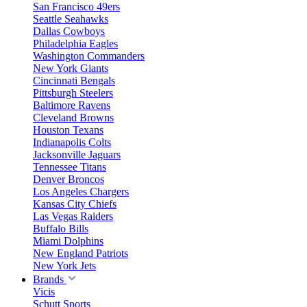
San Francisco 49ers
Seattle Seahawks
Dallas Cowboys
Philadelphia Eagles
Washington Commanders
New York Giants
Cincinnati Bengals
Pittsburgh Steelers
Baltimore Ravens
Cleveland Browns
Houston Texans
Indianapolis Colts
Jacksonville Jaguars
Tennessee Titans
Denver Broncos
Los Angeles Chargers
Kansas City Chiefs
Las Vegas Raiders
Buffalo Bills
Miami Dolphins
New England Patriots
New York Jets
Brands
Vicis
Schutt Sports