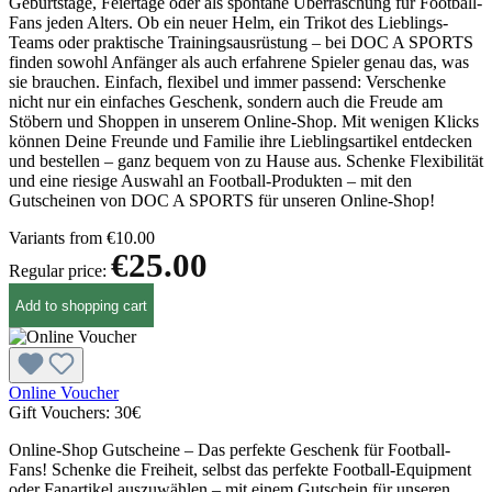
Geburtstage, Feiertage oder als spontane Überraschung für Football-
Fans jeden Alters. Ob ein neuer Helm, ein Trikot des Lieblings-
Teams oder praktische Trainingsausrüstung – bei DOC A SPORTS
finden sowohl Anfänger als auch erfahrene Spieler genau das, was
sie brauchen. Einfach, flexibel und immer passend: Verschenke
nicht nur ein einfaches Geschenk, sondern auch die Freude am
Stöbern und Shoppen in unserem Online-Shop. Mit wenigen Klicks
können Deine Freunde und Familie ihre Lieblingsartikel entdecken
und bestellen – ganz bequem von zu Hause aus. Schenke Flexibilität
und eine riesige Auswahl an Football-Produkten – mit den
Gutscheinen von DOC A SPORTS für unseren Online-Shop!
Variants from
€10.00
€25.00
Regular price:
Add to shopping cart
Online Voucher
Gift Vouchers:
30€
Online-Shop Gutscheine – Das perfekte Geschenk für Football-
Fans! Schenke die Freiheit, selbst das perfekte Football-Equipment
oder Fanartikel auszuwählen – mit einem Gutschein für unseren