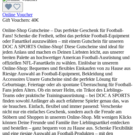
Online Voucher
Gift Vouchers:
40€
Online-Shop Gutscheine – Das perfekte Geschenk für Football-
Fans! Schenke die Freiheit, selbst das perfekte Football-Equipment
oder Fanartikel auszuwählen – mit einem Gutschein für unseren
DOC A SPORTS Online-Shop! Diese Gutscheine sind ideal für
jeden Anlass und machen es Deinen Liebsten leicht, aus unserer
breiten Palette an hochwertiger American Football-Ausrüstung und
offiziellen NFL-Fanartikeln zu wählen. Einlösbar in unserem
Online-Shop: Bequemes und flexibles Einkaufen von zu Hause aus
Riesige Auswahl an Football-Equipment, Bekleidung und
Accessoires Unsere Gutscheine sind die perfekte Lösung für
Geburtstage, Feiertage oder als spontane Überraschung für Football-
Fans jeden Alters. Ob ein neuer Helm, ein Trikot des Lieblings-
Teams oder praktische Trainingsausrüstung – bei DOC A SPORTS
finden sowohl Anfänger als auch erfahrene Spieler genau das, was
sie brauchen. Einfach, flexibel und immer passend: Verschenke
nicht nur ein einfaches Geschenk, sondern auch die Freude am
Stöbern und Shoppen in unserem Online-Shop. Mit wenigen Klicks
können Deine Freunde und Familie ihre Lieblingsartikel entdecken
und bestellen – ganz bequem von zu Hause aus. Schenke Flexibilität
und eine riesige Auswahl an Football-Produkten – mit den