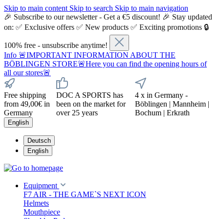
Skip to main content
Skip to search
Skip to main navigation
🎉 Subscribe to our newsletter - Get a €5 discount! 🎉 Stay updated
on: ✅ Exclusive offers ✅ New products ✅ Exciting promotions 🔒
100% free - unsubscribe anytime!
Info
🚨IMPORTANT INFORMATION ABOUT THE
BÖBLINGEN STORE🚨Here you can find the opening hours of
all our stores🚨
Free shipping
DOC A SPORTS has
4 x in Germany -
from 49,00€ in
been on the market for
Böblingen | Mannheim |
Germany
over 25 years
Bochum | Erkrath
English
Deutsch
English
Equipment
F7 AIR - THE GAME`S NEXT ICON
Helmets
Mouthpiece