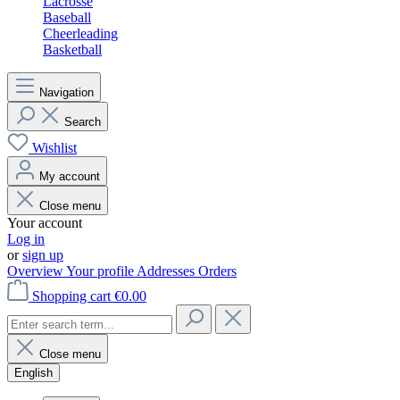
Lacrosse
Baseball
Cheerleading
Basketball
Navigation
Search
Wishlist
My account
Close menu
Your account
Log in
or
sign up
Overview
Your profile
Addresses
Orders
Shopping cart
€0.00
Close menu
English