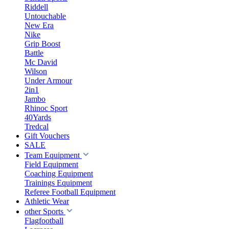
Riddell
Untouchable
New Era
Nike
Grip Boost
Battle
Mc David
Wilson
Under Armour
2in1
Jambo
Rhinoc Sport
40Yards
Tredcal
Gift Vouchers
SALE
Team Equipment
Field Equipment
Coaching Equipment
Trainings Equipment
Referee Football Equipment
Athletic Wear
other Sports
Flagfootball