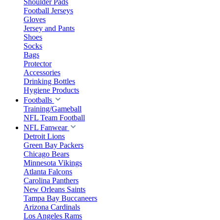
Shoulder Pads
Football Jerseys
Gloves
Jersey and Pants
Shoes
Socks
Bags
Protector
Accessories
Drinking Bottles
Hygiene Products
Footballs
Training/Gameball
NFL Team Football
NFL Fanwear
Detroit Lions
Green Bay Packers
Chicago Bears
Minnesota Vikings
Atlanta Falcons
Carolina Panthers
New Orleans Saints
Tampa Bay Buccaneers
Arizona Cardinals
Los Angeles Rams