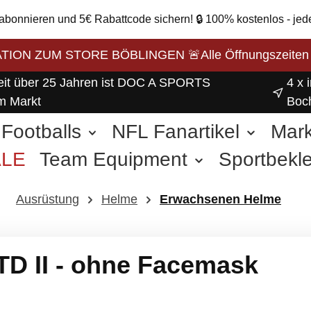
 abonnieren und 5€ Rabattcode sichern! 🔒 100% kostenlos - jed
ON ZUM STORE BÖBLINGEN 🚨Alle Öffnungszeiten unse
eit über 25 Jahren ist DOC A SPORTS
4 x 
m Markt
Boc
Footballs
NFL Fanartikel
Mar
ALE
Team Equipment
Sportbekl
weitere Sportarten
Ausrüstung
Helme
Erwachsenen Helme
TD II - ohne Facemask