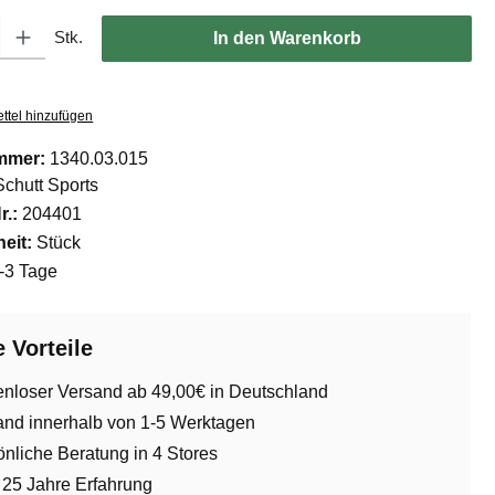
l: Gib den gewünschten Wert ein oder benutze die Schaltflächen um di
Stk.
In den Warenkorb
ttel hinzufügen
mmer:
1340.03.015
Schutt Sports
r.:
204401
eit:
Stück
-3 Tage
 Vorteile
enloser Versand ab 49,00€ in Deutschland
and innerhalb von 1-5 Werktagen
nliche Beratung in 4 Stores
 25 Jahre Erfahrung