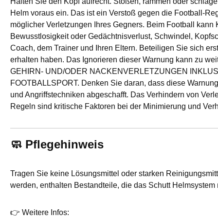
Halten Sie den Kopf aufrecht. Stoßen, rammen oder schlage
Helm voraus ein. Das ist ein Verstoß gegen die Football-R
möglicher Verletzungen Ihres Gegners. Beim Football kann 
Bewusstlosigkeit oder Gedächtnisverlust, Schwindel, Kopfs
Coach, dem Trainer und Ihren Eltern. Beteiligen Sie sich 
erhalten haben. Das Ignorieren dieser Warnung kann zu
GEHIRN- UND/ODER NACKENVERLETZUNGEN INKLUSIV
FOOTBALLSPORT. Denken Sie daran, dass diese Warnung äuß
und Angriffstechniken abgeschafft. Das Verhindern von Verle
Regeln sind kritische Faktoren bei der Minimierung und Ve
🧼
Pflegehinweis
Tragen Sie keine Lösungsmittel oder starken Reinigungsmitt
werden, enthalten Bestandteile, die das Schutt Helmsystem
👉 Weitere Infos: