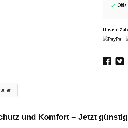
Offiz
Unsere Zah
PayPal
V
teller
chutz und Komfort – Jetzt günsti