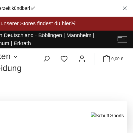
erzeit kündbar! ✅
rer Stores findest du hier🚨
in Deutschland - Böblingen | Mannheim |
hum | Erkrath
ken
0,00 €
eidung