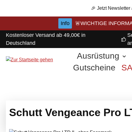
m Hauptinhalt springen
Zur Suche springen
Zur Hauptnavigation springen
🎉 Jetzt Newsletter
Info
🚨WICHTIGE INFORMATI
Kostenloser Versand ab 49,00€ in
S
Deutschland
a
Ausrüstung
Gutscheine
S
Schutt Vengeance Pro L