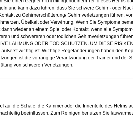
n Sie einen Gegner nicht mit irgendeinem Teil dieses Helms od
egeln und kann dazu führen, dass Sie schwere Gehirn- oder Nac
Kontakt zu Gehirnerschütterung/ Gehirnverletzungen führen, v
chmerzen, Übelkeit oder Verwirrung. Wenn Sie Symptome bemerk
erst dann wieder an einem Spiel oder Kontakt, wenn alle Sympt
 weiteren und schwereren oder tödlichen Gehirnverletzung
E LÄHMUNG ODER TOD SCHÜTZEN. UM DIESE RISIKEN Z
erst wichtig ist. Wichtige Regeländerungen haben den Kopf a
tzungen ist die vorrangige Verantwortung der Trainer und der Sp
rhütung von schweren Verletzungen.
el auf die Schale, die Kammer oder die Innenteile des Helms au
 nachteilig beeinflussen. Zum Reinigen benutzen Sie lauwarme