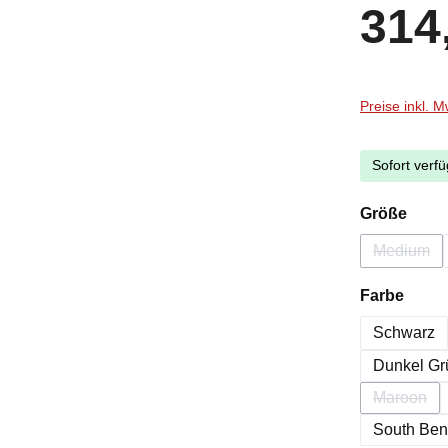
Regulärer Pr
314
Preise inkl. 
Sofort verfü
ausw
Größe
Medium
(Diese O
ausw
Farbe
Schwarz
Dunkel Gr
Maroon
(Diese O
South Ben