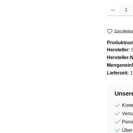
Produkt Anzah
Zum Merkze
Produktnu
Hersteller:
Hersteller-N
Mengeneinh
Lieferzeit:
1
Unsere
Kost
Vers
Persö
Über