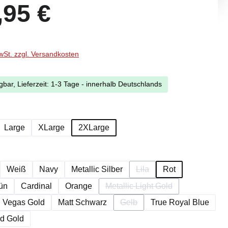
eis:
,95 €
MwSt. zzgl. Versandkosten
gbar, Lieferzeit: 1-3 Tage - innerhalb Deutschlands
ählen
Large
XLarge
2XLarge
ption ist zurzeit nicht verfügbar.)
ählen
Weiß
Navy
Metallic Silber
Lila
Rot
(Diese Option ist zurzeit ni
ün
Cardinal
Orange
Metallic Light Gold
(Diese Option ist zurzeit nic
Vegas Gold
Matt Schwarz
Gelb
True Royal Blue
ption ist zurzeit nicht verfügbar.)
(Diese Option ist zurzeit nicht 
d Gold