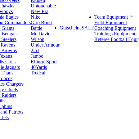
isco 49ers
Riddell
eahawks
Untouchable
owboys
New Era
hia Eagles
Nike
Team Equipment
on Commanders
Grip Boost
Field Equipment
Gutscheine
SALE
 Giants
Battle
Coaching Equipment
i Bengals
Mc David
Trainings Equipment
 Steelers
Wilson
Referee Football Equi
 Ravens
Under Armour
d Browns
2in1
Texans
Jambo
is Colts
Rhinoc Sport
le Jaguars
40Yards
 Titans
Tredcal
roncos
es Chargers
ty Chiefs
 Raiders
lls
lphins
nd Patriots
Jets