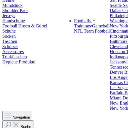
Helme
San Franc
Mundstück
Seattle S
Shoulder Pads
Dallas C
Jerseys
Philadelp
Handschuhe
Footballs
Washingt
Football Hosen & Gürtel
Trainings/Gameball
New York
Schuhe
NFL Team Football
Cincinnat
Socken
Pittsburgh
Taschen
Baltimore
Schützer
Clevelan
Accessoires
Houston 
Trinkflaschen
Indianapol
Hygiene Produkte
Jacksonvil
Tennessee
Denver B
Los Angel
Kansas Ci
Las Vegas
Buffalo Bi
Miami Do
New Engla
New York 
Navigation
Suche