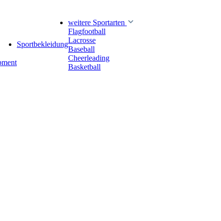
weitere Sportarten
Flagfootball
Lacrosse
Sportbekleidung
Baseball
Cheerleading
pment
Basketball