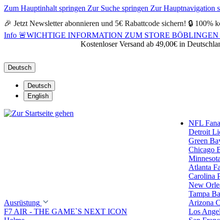
Zum Hauptinhalt springen
Zur Suche springen
Zur Hauptnavigation 
🎉 Jetzt Newsletter abonnieren und 5€ Rabattcode sichern! 🔒 100% k
Info
🚨WICHTIGE INFORMATION ZUM STORE BÖBLINGEN 🚨Alle Öf
Kostenloser Versand ab 49,00€ in Deutschla
Deutsch
Deutsch
English
NFL Fanar
Detroit L
Green Ba
Chicago 
Minnesota
Atlanta F
Carolina 
New Orlea
Tampa Ba
Ausrüstung
Arizona C
F7 AIR - THE GAME`S NEXT ICON
Los Ange