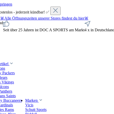
springen
ostenlos - jederzeit kündbar! ✅
fnungszeiten unserer Stores findest du hier🚨
nd
Seit über 25 Jahren ist DOC A SPORTS am Markt
4 x in Deutschlan
tikel
ions
y Packers
Bears
 Vikings
alcons
Panthers
ns Saints
y Buccaneers
Marken
ardinals
Vicis
les Rams
Schutt Sports