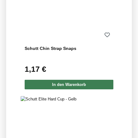
Schutt Chin Strap Snaps
1,17 €
Regulärer Preis:
In den Warenkorb