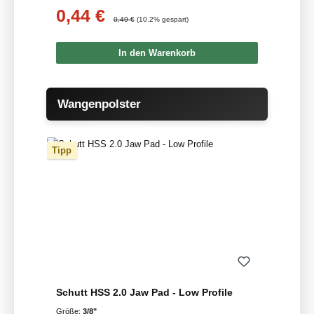
0,44 €
Verkaufspreis:
Regulärer Preis:
0,49 €
(10.2% gespart)
In den Warenkorb
Produktgalerie überspringen
Wangenpolster
Tipp
Schutt HSS 2.0 Jaw Pad - Low Profile
Größe:
3/8"