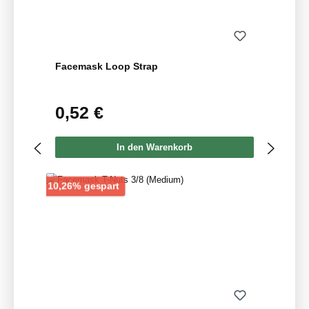
Facemask Loop Strap
0,52 €
Regulärer Preis:
In den Warenkorb
Rabatt
10,26% gespart