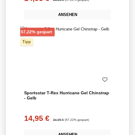
ANSEHEN
Rabatt
57,22% gespart
Tipp
Sportsstar T-Rex Hurricane Gel Chinstrap
- Gelb
14,95 €
Verkaufspreis:
Regulärer Preis:
34,95 €
(57.22% gespart)
ANSEHEN