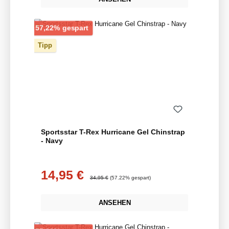
Rabatt
57,22% gespart
Tipp
Sportsstar T-Rex Hurricane Gel Chinstrap
- Navy
14,95 €
Verkaufspreis:
Regulärer Preis:
34,95 €
(57.22% gespart)
ANSEHEN