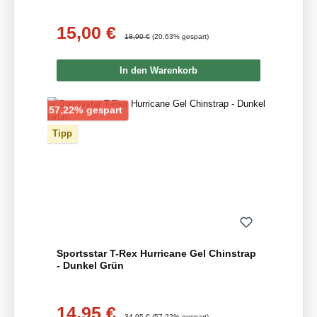
15,00 €
Verkaufspreis:
Regulärer Preis:
18,90 €
(20.63% gespart)
In den Warenkorb
Rabatt
57,22% gespart
Tipp
Sportsstar T-Rex Hurricane Gel Chinstrap
- Dunkel Grün
14,95 €
Verkaufspreis:
Regulärer Preis:
34,95 €
(57.22% gespart)