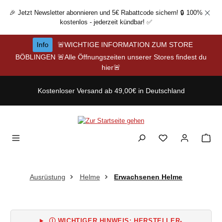
Zum Hauptinhalt springen
🎉 Jetzt Newsletter abonnieren und 5€ Rabattcode sichern! 🔒 100%
kostenlos - jederzeit kündbar! ✅
Info
🚨WICHTIGE INFORMATION ZUM STORE
BÖBLINGEN 🚨Alle Öffnungszeiten unserer Stores findest du
hier🚨
Kostenloser Versand ab 49,00€ in Deutschland
Ausrüstung
Helme
Erwachsenen Helme
Ⓘ WICHTIGER HINWEIS: HERSTELLER-