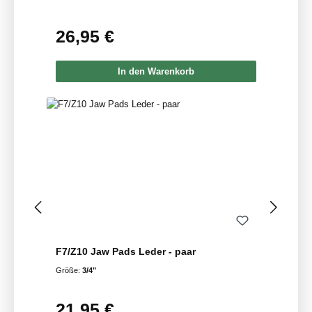
26,95 €
Regulärer Preis:
In den Warenkorb
F7/Z10 Jaw Pads Leder - paar
Größe:
3/4"
21,95 €
Regulärer Preis: