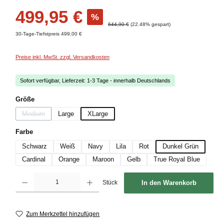
Verkaufspreis:
499,95 €
%
Regulärer Preis:
644,90 €
(22.48% gespart)
30-Tage-Tiefstpreis 499,00 €
Preise inkl. MwSt. zzgl. Versandkosten
Sofort verfügbar, Lieferzeit: 1-3 Tage - innerhalb Deutschlands
auswählen
Größe
Medium
Large
XLarge
(Diese Option ist zurzeit nicht verfügbar.)
auswählen
Farbe
Schwarz
Weiß
Navy
Lila
Rot
Dunkel Grün
Cardinal
Orange
Maroon
Gelb
True Royal Blue
Produkt Anzahl: Gib den gewünschten Wert ein oder benutze die Schaltflächen um die
Stück
In den Warenkorb
Zum Merkzettel hinzufügen