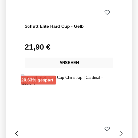
Schutt Elite Hard Cup - Gelb
21,90 €
Regulärer Preis:
ANSEHEN
Rabatt
20,63% gespart