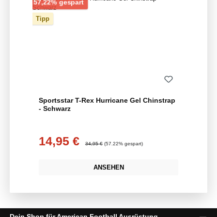
Rabatt
57,22% gespart
Tipp
Sportsstar T-Rex Hurricane Gel Chinstrap
- Schwarz
14,95 €
Verkaufspreis:
Regulärer Preis:
34,95 €
(57.22% gespart)
ANSEHEN
Dein Shop für American Football Ausrüstung