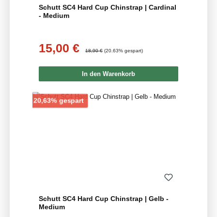
Schutt SC4 Hard Cup Chinstrap | Cardinal
- Medium
15,00 €
Verkaufspreis:
Regulärer Preis:
18,90 €
(20.63% gespart)
In den Warenkorb
Rabatt
20,63% gespart
Schutt SC4 Hard Cup Chinstrap | Gelb -
Medium