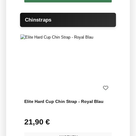
Produktgalerie überspringen
Chinstraps
Elite Hard Cup Chin Strap - Royal Blau
21,90 €
Regulärer Preis: