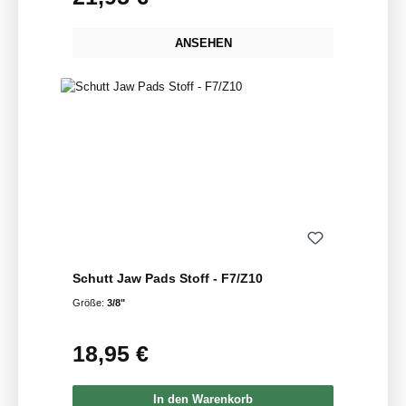
ANSEHEN
Schutt Jaw Pads Stoff - F7/Z10
Größe:
3/8"
18,95 €
Regulärer Preis:
In den Warenkorb