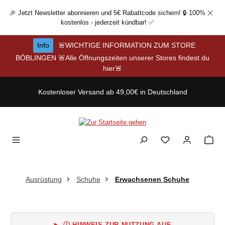
Zum Hauptinhalt springen
🎉 Jetzt Newsletter abonnieren und 5€ Rabattcode sichern! 🔒 100%
kostenlos - jederzeit kündbar! ✅
Info
🚨WICHTIGE INFORMATION ZUM STORE
BÖBLINGEN 🚨Alle Öffnungszeiten unserer Stores findest du
hier🚨
Kostenloser Versand ab 49,00€ in Deutschland
Ausrüstung
Schuhe
Erwachsenen Schuhe
Ⓘ HINWEIS ZUR NUTZUNG AUF