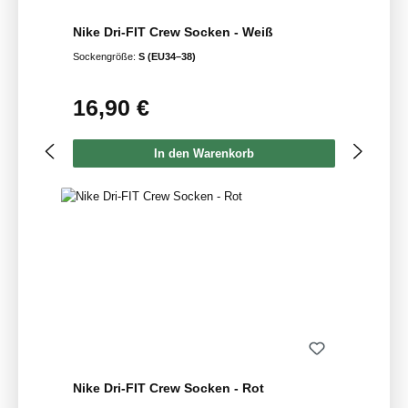
Nike Dri-FIT Crew Socken - Weiß
Sockengröße:
S (EU34–38)
16,90 €
Regulärer Preis:
In den Warenkorb
Nike Dri-FIT Crew Socken - Rot