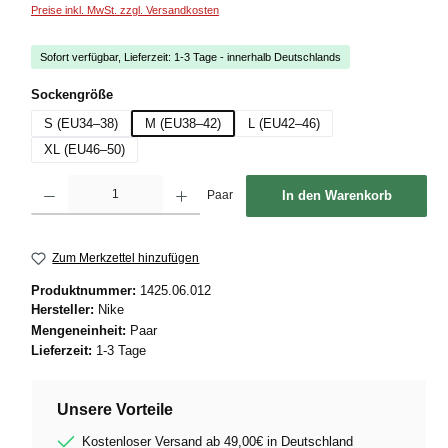
Preise inkl. MwSt. zzgl. Versandkosten
Sofort verfügbar, Lieferzeit: 1-3 Tage - innerhalb Deutschlands
auswählen
Sockengröße
S (EU34–38)
M (EU38–42)
L (EU42–46)
XL (EU46–50)
Produkt Anzahl: Gib den gewünschten Wert ein oder benutze die Schaltflächen um die
Paar
In den Warenkorb
Zum Merkzettel hinzufügen
Produktnummer:
1425.06.012
Hersteller:
Nike
Mengeneinheit:
Paar
Lieferzeit:
1-3 Tage
Unsere Vorteile
Kostenloser Versand ab 49,00€ in Deutschland