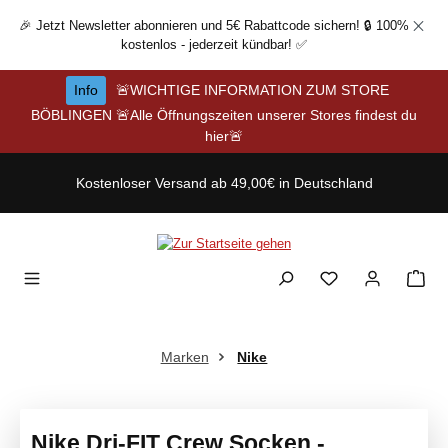
Zum Hauptinhalt springen
🎉 Jetzt Newsletter abonnieren und 5€ Rabattcode sichern! 🔒 100%
kostenlos - jederzeit kündbar! ✅
Info
🚨WICHTIGE INFORMATION ZUM STORE
BÖBLINGEN 🚨Alle Öffnungszeiten unserer Stores findest du
hier🚨
Kostenloser Versand ab 49,00€ in Deutschland
Marken
Nike
Nike Dri-FIT Crew Socken -