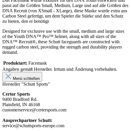
Das Facemask wurde exklusiv für den DNA Youth entwickelt und
passt auf die Größen Small, Medium, Large und auf alle Größen des
DNA Recruit (von XSmall - XLarge), diese Maske wurde extra aus
Carbon Steel gefertigt, um dem Spieler die Stärke und den Schutz
zu bieten, den er benötigt
Designed for exclusive use with the small, medium and large sizes
of the Youth DNA™ Pro™ helmet, along with all sizes of the
DNA™ Recruit®, these Schutt faceguards are constructed with
rugged carbon steel, providing the strength and durability players
demand.
Produktart:
Facemask
Angaben gemäß Hersteller. Irrtum und Änderung vorbehalten.
Menü schließen
Hersteller "Schutt Sports"
Certor Sports
9400 Bradford Rd.
Plainfield, IN 46168
customerservice@certersports.com
Ansprechpartner Schutt:
service@schuttsports-europe.com