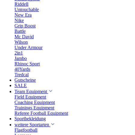
Riddell
Untouchable
New Era
Nike
Grip Boost
Battle
Mc David
Wilson
Under Armour
2in1
Jambo
Rhinoc Sport
40Yards
Tredcal
Gutscheine
SALE
Team Equipment
Field Equipment
Coaching Equipment
Trainings Equipment
Referee Football Equipment
Sportbekleidung
weitere Sportarten
Flagfootball