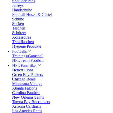
Shoulder Pads
Jerseys
Handschuhe
Football Hosen & Gürtel
Schuhe
Socken
Taschen
Schützer
Accessoires
Trinkflaschen
Hygiene Produkte
Footballs
Trainings/Gameball
NFL Team Football
NFL Fanartikel
Detroit Lions
Green Bay Packers
Chicago Bears
Minnesota Vikings
Atlanta Falcons
Carolina Panthers
New Orleans Saints
Tampa Bay Buccaneers
Arizona Cardinals
Los Angeles Rams