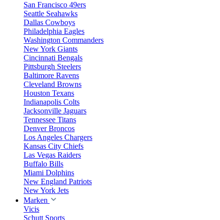
San Francisco 49ers
Seattle Seahawks
Dallas Cowboys
Philadelphia Eagles
Washington Commanders
New York Giants
Cincinnati Bengals
Pittsburgh Steelers
Baltimore Ravens
Cleveland Browns
Houston Texans
Indianapolis Colts
Jacksonville Jaguars
Tennessee Titans
Denver Broncos
Los Angeles Chargers
Kansas City Chiefs
Las Vegas Raiders
Buffalo Bills
Miami Dolphins
New England Patriots
New York Jets
Marken
Vicis
Schutt Sports