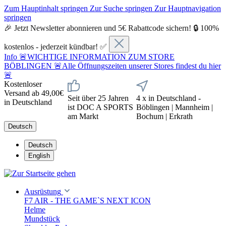
Zum Hauptinhalt springen
Zur Suche springen
Zur Hauptnavigation
springen
🎉 Jetzt Newsletter abonnieren und 5€ Rabattcode sichern! 🔒 100%
kostenlos - jederzeit kündbar! ✅
Info
🚨WICHTIGE INFORMATION ZUM STORE
BÖBLINGEN 🚨Alle Öffnungszeiten unserer Stores findest du hier
🚨
Kostenloser
Versand ab 49,00€
Seit über 25 Jahren
4 x in Deutschland -
in Deutschland
ist DOC A SPORTS
Böblingen | Mannheim |
am Markt
Bochum | Erkrath
Deutsch
Deutsch
English
Ausrüstung
F7 AIR - THE GAME`S NEXT ICON
Helme
Mundstück