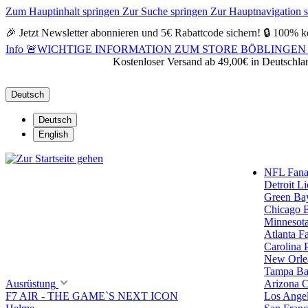
Zum Hauptinhalt springen
Zur Suche springen
Zur Hauptnavigation 
🎉 Jetzt Newsletter abonnieren und 5€ Rabattcode sichern! 🔒 100% k
Info
🚨WICHTIGE INFORMATION ZUM STORE BÖBLINGEN 🚨Alle Öf
Kostenloser Versand ab 49,00€ in Deutschla
Deutsch
Deutsch
English
NFL Fanar
Detroit L
Green Ba
Chicago 
Minnesota
Atlanta F
Carolina 
New Orlea
Tampa Ba
Ausrüstung
Arizona C
F7 AIR - THE GAME`S NEXT ICON
Los Ange