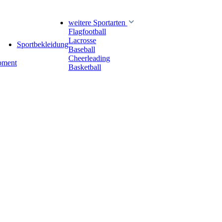
weitere Sportarten
Flagfootball
Lacrosse
Sportbekleidung
Baseball
Cheerleading
pment
Basketball