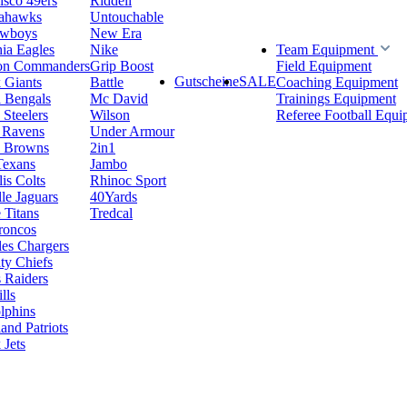
isco 49ers
Riddell
eahawks
Untouchable
owboys
New Era
hia Eagles
Nike
Team Equipment
on Commanders
Grip Boost
Field Equipment
Gutscheine
SALE
 Giants
Battle
Coaching Equipment
i Bengals
Mc David
Trainings Equipment
 Steelers
Wilson
Referee Football Equi
 Ravens
Under Armour
d Browns
2in1
Texans
Jambo
is Colts
Rhinoc Sport
le Jaguars
40Yards
 Titans
Tredcal
roncos
es Chargers
ty Chiefs
 Raiders
lls
lphins
nd Patriots
Jets