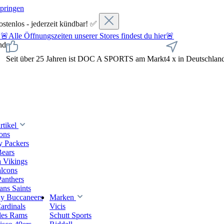
springen
ostenlos - jederzeit kündbar! ✅
fnungszeiten unserer Stores findest du hier🚨
nd
Seit über 25 Jahren ist DOC A SPORTS am Markt
4 x in Deutschlan
tikel
ions
y Packers
Bears
 Vikings
alcons
Panthers
ns Saints
y Buccaneers
Marken
ardinals
Vicis
les Rams
Schutt Sports