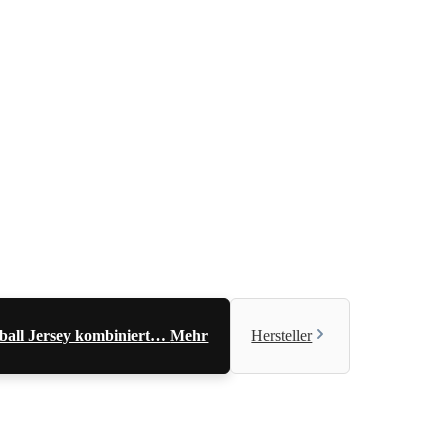
tball Jersey kombiniert…
Mehr
Hersteller