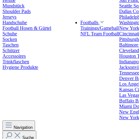
Helme
San Franc
Mundstück
Seattle S
Shoulder Pads
Dallas C
Jerseys
Philadelp
Handschuhe
Footballs
Washingt
Football Hosen & Gürtel
Trainings/Gameball
New York
Schuhe
NFL Team Football
Cincinnat
Socken
Pittsburgh
Taschen
Baltimore
Schützer
Clevelan
Accessoires
Houston 
Trinkflaschen
Indianapol
Hygiene Produkte
Jacksonvil
Tennessee
Denver B
Los Angel
Kansas Ci
Las Vegas
Buffalo Bi
Miami Do
New Engla
New York 
Navigation
Suche