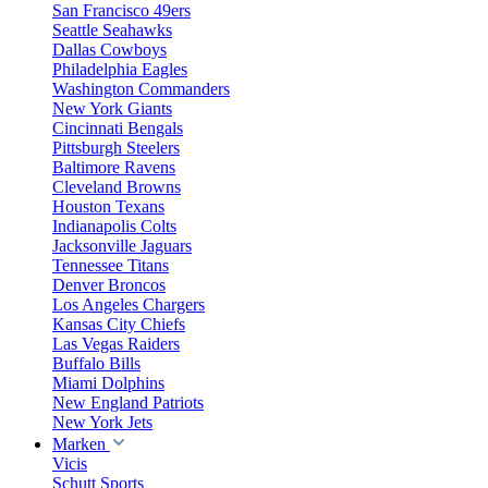
San Francisco 49ers
Seattle Seahawks
Dallas Cowboys
Philadelphia Eagles
Washington Commanders
New York Giants
Cincinnati Bengals
Pittsburgh Steelers
Baltimore Ravens
Cleveland Browns
Houston Texans
Indianapolis Colts
Jacksonville Jaguars
Tennessee Titans
Denver Broncos
Los Angeles Chargers
Kansas City Chiefs
Las Vegas Raiders
Buffalo Bills
Miami Dolphins
New England Patriots
New York Jets
Marken
Vicis
Schutt Sports