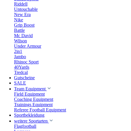
Riddell
Untouchable
New Era
Nike
Grip Boost
Battle
Mc David
Wilson
Under Armour
2in1
Jambo
Rhinoc Sport
40Yards
Tredcal
Gutscheine
SALE
Team Equipment
Field Equipment
Coaching Equipment
Trainings Equipment
Referee Football Equipment
Sportbekleidung
weitere Sportarten
Flagfootball