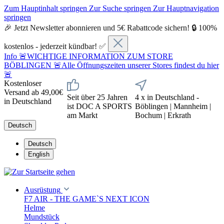
Zum Hauptinhalt springen
Zur Suche springen
Zur Hauptnavigation
springen
🎉 Jetzt Newsletter abonnieren und 5€ Rabattcode sichern! 🔒 100%
kostenlos - jederzeit kündbar! ✅
Info
🚨WICHTIGE INFORMATION ZUM STORE
BÖBLINGEN 🚨Alle Öffnungszeiten unserer Stores findest du hier
🚨
Kostenloser
Versand ab 49,00€
Seit über 25 Jahren
4 x in Deutschland -
in Deutschland
ist DOC A SPORTS
Böblingen | Mannheim |
am Markt
Bochum | Erkrath
Deutsch
Deutsch
English
Ausrüstung
F7 AIR - THE GAME`S NEXT ICON
Helme
Mundstück