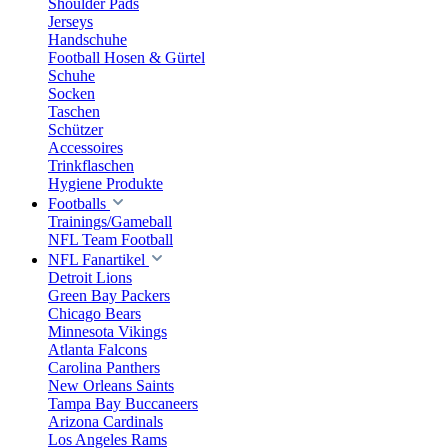
Shoulder Pads
Jerseys
Handschuhe
Football Hosen & Gürtel
Schuhe
Socken
Taschen
Schützer
Accessoires
Trinkflaschen
Hygiene Produkte
Footballs
Trainings/Gameball
NFL Team Football
NFL Fanartikel
Detroit Lions
Green Bay Packers
Chicago Bears
Minnesota Vikings
Atlanta Falcons
Carolina Panthers
New Orleans Saints
Tampa Bay Buccaneers
Arizona Cardinals
Los Angeles Rams