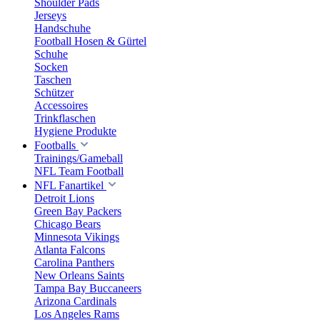
Shoulder Pads
Jerseys
Handschuhe
Football Hosen & Gürtel
Schuhe
Socken
Taschen
Schützer
Accessoires
Trinkflaschen
Hygiene Produkte
Footballs
Trainings/Gameball
NFL Team Football
NFL Fanartikel
Detroit Lions
Green Bay Packers
Chicago Bears
Minnesota Vikings
Atlanta Falcons
Carolina Panthers
New Orleans Saints
Tampa Bay Buccaneers
Arizona Cardinals
Los Angeles Rams