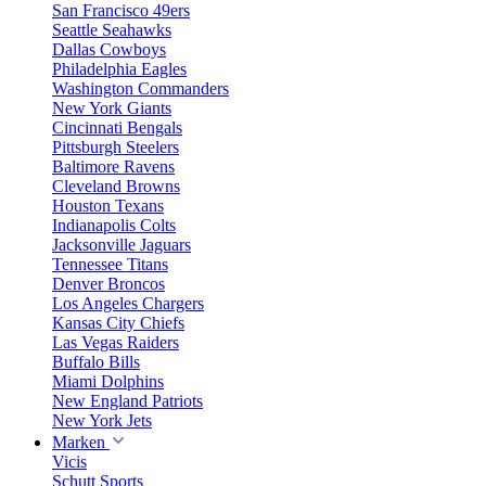
San Francisco 49ers
Seattle Seahawks
Dallas Cowboys
Philadelphia Eagles
Washington Commanders
New York Giants
Cincinnati Bengals
Pittsburgh Steelers
Baltimore Ravens
Cleveland Browns
Houston Texans
Indianapolis Colts
Jacksonville Jaguars
Tennessee Titans
Denver Broncos
Los Angeles Chargers
Kansas City Chiefs
Las Vegas Raiders
Buffalo Bills
Miami Dolphins
New England Patriots
New York Jets
Marken
Vicis
Schutt Sports