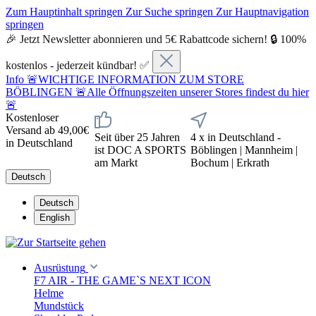
Zum Hauptinhalt springen
Zur Suche springen
Zur Hauptnavigation
springen
🎉 Jetzt Newsletter abonnieren und 5€ Rabattcode sichern! 🔒 100%
kostenlos - jederzeit kündbar! ✅
Info
🚨WICHTIGE INFORMATION ZUM STORE
BÖBLINGEN 🚨Alle Öffnungszeiten unserer Stores findest du hier
🚨
Kostenloser
Versand ab 49,00€
Seit über 25 Jahren
4 x in Deutschland -
in Deutschland
ist DOC A SPORTS
Böblingen | Mannheim |
am Markt
Bochum | Erkrath
Deutsch
Deutsch
English
Ausrüstung
F7 AIR - THE GAME`S NEXT ICON
Helme
Mundstück