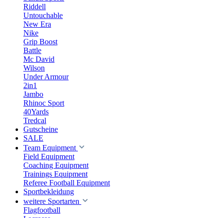
Riddell
Untouchable
New Era
Nike
Grip Boost
Battle
Mc David
Wilson
Under Armour
2in1
Jambo
Rhinoc Sport
40Yards
Tredcal
Gutscheine
SALE
Team Equipment
Field Equipment
Coaching Equipment
Trainings Equipment
Referee Football Equipment
Sportbekleidung
weitere Sportarten
Flagfootball