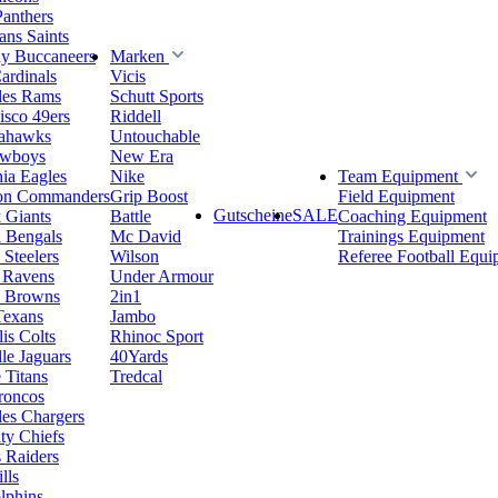
Panthers
ns Saints
y Buccaneers
Marken
ardinals
Vicis
les Rams
Schutt Sports
isco 49ers
Riddell
eahawks
Untouchable
owboys
New Era
hia Eagles
Nike
Team Equipment
on Commanders
Grip Boost
Field Equipment
Gutscheine
SALE
 Giants
Battle
Coaching Equipment
i Bengals
Mc David
Trainings Equipment
 Steelers
Wilson
Referee Football Equi
 Ravens
Under Armour
d Browns
2in1
Texans
Jambo
is Colts
Rhinoc Sport
le Jaguars
40Yards
 Titans
Tredcal
roncos
es Chargers
ty Chiefs
 Raiders
lls
lphins