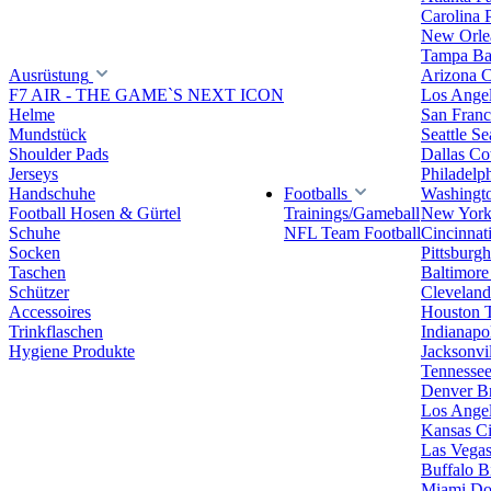
Carolina 
New Orlea
Tampa Ba
Ausrüstung
Arizona C
F7 AIR - THE GAME`S NEXT ICON
Los Ange
Helme
San Franc
Mundstück
Seattle S
Shoulder Pads
Dallas C
Jerseys
Philadelp
Handschuhe
Footballs
Washingt
Football Hosen & Gürtel
Trainings/Gameball
New York
Schuhe
NFL Team Football
Cincinnat
Socken
Pittsburgh
Taschen
Baltimore
Schützer
Clevelan
Accessoires
Houston 
Trinkflaschen
Indianapol
Hygiene Produkte
Jacksonvil
Tennessee
Denver B
Los Angel
Kansas Ci
Las Vegas
Buffalo Bi
Miami Do