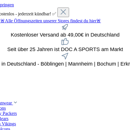
springen
ostenlos - jederzeit kündbar! ✅
fnungszeiten unserer Stores findest du hier🚨
Kostenloser Versand ab 49,00€ in Deutschland
Seit über 25 Jahren ist DOC A SPORTS am Markt
x in Deutschland - Böblingen | Mannheim | Bochum | Erkr
anwear
ions
y Packers
Bears
 Vikings
alcons