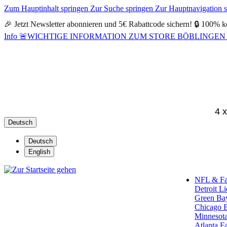
Zum Hauptinhalt springen
Zur Suche springen
Zur Hauptnavigation 
🎉 Jetzt Newsletter abonnieren und 5€ Rabattcode sichern! 🔒 100% k
Info
🚨WICHTIGE INFORMATION ZUM STORE BÖBLINGEN 🚨Alle Öf
4 
Deutsch
Deutsch
English
NFL & F
Detroit L
Green Ba
Chicago 
Minnesota
Atlanta F