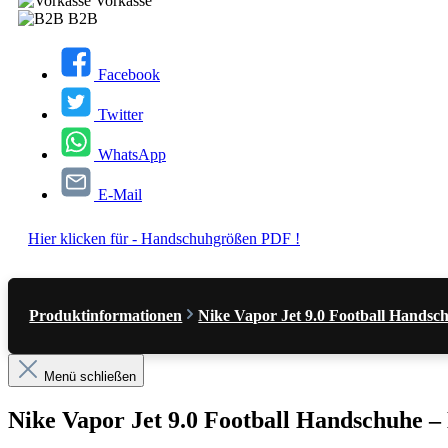
Vorkasse
B2B
Facebook
Twitter
WhatsApp
E-Mail
Hier klicken für - Handschuhgrößen PDF !
Produktinformationen
Nike Vapor Jet 9.0 Football Handsch
Menü schließen
Nike Vapor Jet 9.0 Football Handschuhe –