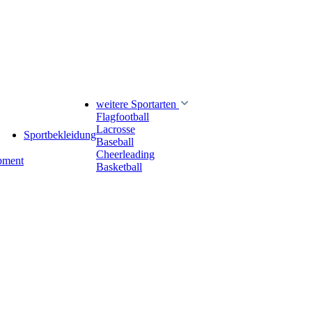
weitere Sportarten
Flagfootball
Lacrosse
Sportbekleidung
Baseball
Cheerleading
pment
Basketball