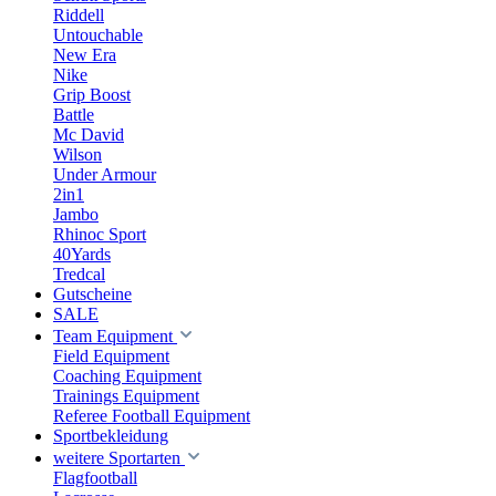
Riddell
Untouchable
New Era
Nike
Grip Boost
Battle
Mc David
Wilson
Under Armour
2in1
Jambo
Rhinoc Sport
40Yards
Tredcal
Gutscheine
SALE
Team Equipment
Field Equipment
Coaching Equipment
Trainings Equipment
Referee Football Equipment
Sportbekleidung
weitere Sportarten
Flagfootball