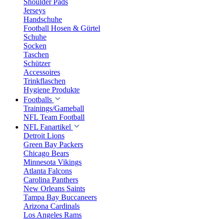
Shoulder Pads
Jerseys
Handschuhe
Football Hosen & Gürtel
Schuhe
Socken
Taschen
Schützer
Accessoires
Trinkflaschen
Hygiene Produkte
Footballs
Trainings/Gameball
NFL Team Football
NFL Fanartikel
Detroit Lions
Green Bay Packers
Chicago Bears
Minnesota Vikings
Atlanta Falcons
Carolina Panthers
New Orleans Saints
Tampa Bay Buccaneers
Arizona Cardinals
Los Angeles Rams