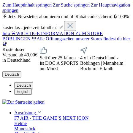
Zum Hauptinhalt springen
Zur Suche springen
Zur Hauptnavigation
springen
🎉 Jetzt Newsletter abonnieren und 5€ Rabattcode sichern! 🔒 100%
kostenlos - jederzeit kündbar! ✅
Info
🚨WICHTIGE INFORMATION ZUM STORE
BÖBLINGEN 🚨Alle Öffnungszeiten unserer Stores findest du hier
🚨
Kostenloser
Versand ab 49,00€
Seit über 25 Jahren
4 x in Deutschland -
in Deutschland
ist DOC A SPORTS
Böblingen | Mannheim |
am Markt
Bochum | Erkrath
Deutsch
Deutsch
English
Ausrüstung
F7 AIR - THE GAME`S NEXT ICON
Helme
Mundstück