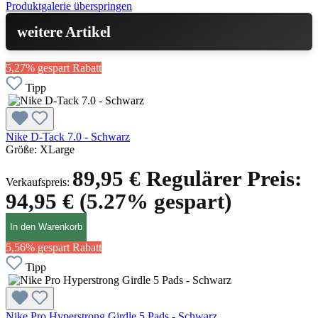
Produktgalerie überspringen
weitere Artikel
5,27% gespart
Rabatt
Tipp
Nike D-Tack 7.0 - Schwarz
Größe:
XLarge
89,95 €
Regulärer Preis:
Verkaufspreis:
94,95 €
(5.27% gespart)
In den Warenkorb
5,56% gespart
Rabatt
Tipp
Nike Pro Hyperstrong Girdle 5 Pads - Schwarz