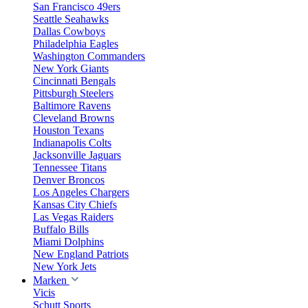
San Francisco 49ers
Seattle Seahawks
Dallas Cowboys
Philadelphia Eagles
Washington Commanders
New York Giants
Cincinnati Bengals
Pittsburgh Steelers
Baltimore Ravens
Cleveland Browns
Houston Texans
Indianapolis Colts
Jacksonville Jaguars
Tennessee Titans
Denver Broncos
Los Angeles Chargers
Kansas City Chiefs
Las Vegas Raiders
Buffalo Bills
Miami Dolphins
New England Patriots
New York Jets
Marken
Vicis
Schutt Sports