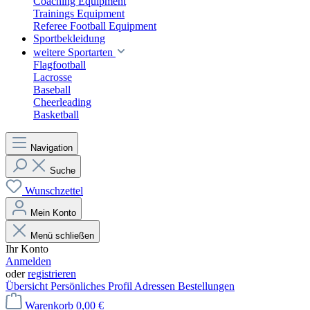
Coaching Equipment
Trainings Equipment
Referee Football Equipment
Sportbekleidung
weitere Sportarten
Flagfootball
Lacrosse
Baseball
Cheerleading
Basketball
Navigation
Suche
Wunschzettel
Mein Konto
Menü schließen
Ihr Konto
Anmelden
oder
registrieren
Übersicht
Persönliches Profil
Adressen
Bestellungen
Warenkorb
0,00 €