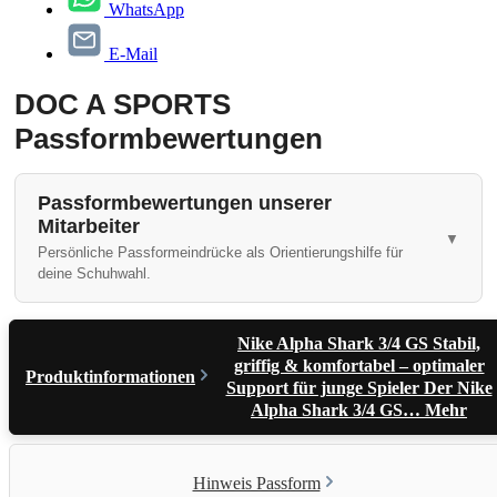
WhatsApp
E-Mail
DOC A SPORTS
Passformbewertungen
Passformbewertungen unserer
Mitarbeiter
Persönliche Passformeindrücke als Orientierungshilfe für
deine Schuhwahl.
Nike Alpha Shark 3/4 GS Stabil,
griffig & komfortabel – optimaler
Produktinformationen
Support für junge Spieler Der Nike
Alpha Shark 3/4 GS…
Mehr
Hinweis Passform