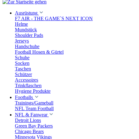
Ausrüstung
F7 AIR - THE GAME`S NEXT ICON
Helme
Mundstück
Shoulder Pads
Jerseys
Handschuhe
Football Hosen & Gürtel
Schuhe
Socken
Taschen
Schützer
Accessoires
Trinkflaschen
Hygiene Produkte
Footballs
Trainings/Gameball
NFL Team Football
NFL & Fanwear
Detroit Lions
Green Bay Packers
Chicago Bears
Minnesota Vikings