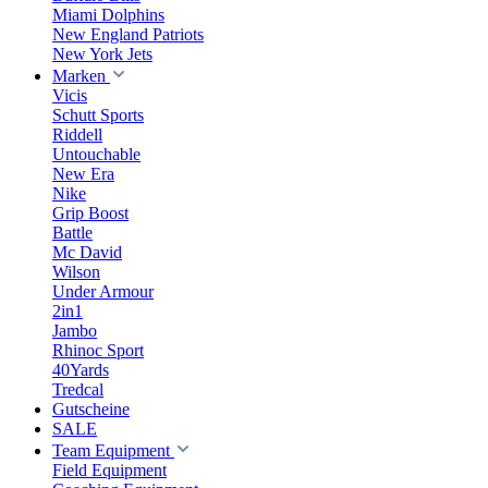
Miami Dolphins
New England Patriots
New York Jets
Marken
Vicis
Schutt Sports
Riddell
Untouchable
New Era
Nike
Grip Boost
Battle
Mc David
Wilson
Under Armour
2in1
Jambo
Rhinoc Sport
40Yards
Tredcal
Gutscheine
SALE
Team Equipment
Field Equipment