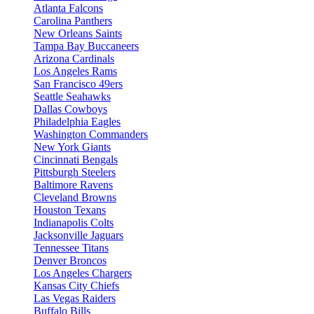
Atlanta Falcons
Carolina Panthers
New Orleans Saints
Tampa Bay Buccaneers
Arizona Cardinals
Los Angeles Rams
San Francisco 49ers
Seattle Seahawks
Dallas Cowboys
Philadelphia Eagles
Washington Commanders
New York Giants
Cincinnati Bengals
Pittsburgh Steelers
Baltimore Ravens
Cleveland Browns
Houston Texans
Indianapolis Colts
Jacksonville Jaguars
Tennessee Titans
Denver Broncos
Los Angeles Chargers
Kansas City Chiefs
Las Vegas Raiders
Buffalo Bills