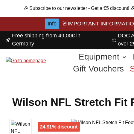
p to main content
Skip to search
Skip to main navigation
🎉 Subscribe to our newsletter - Get a €5 discount!
Info
🚨IMPORTANT INFORMATION A
Free shipping from 49,00€ in
DOC A
Germany
over 2
Equipment
Gift Vouchers
Wilson NFL Stretch Fit 
Skip image gallery
Discount
24.91% discount