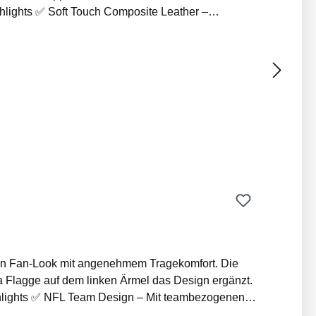
eine robuste Verarbeitung. ✅ Gepolsterte
Touch
lagern Vor längerer direkter Sonneneinstrahlung schützen
a Flagge auf dem linken Ärmel das Design ergänzt.
stickte New Era Flagge – Auf dem linken Ärmel. ✅