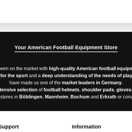
mwolle Farbe: Modellabhängig Pflegehinweise:
Maschinenwäsche bei 30 °C Auf links waschen Mit ähnlichen Farben waschen Nicht bleichen
Your American Football Equipment Store
een on the market with
high-quality American football equip
for the sport
and a
deep understanding of the needs of pla
have made us one of the
market leaders in Germany
.
tensive selection
of
football helmets
,
shoulder pads
,
gloves
 stores in
Böblingen
,
Mannheim
,
Bochum
and
Erkrath
or con
Support
Information