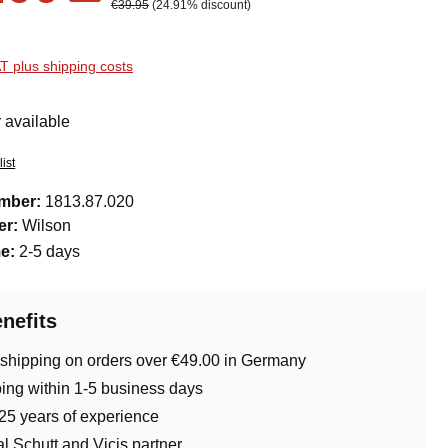
Regular price:
€39.95
(24.91% discount)
AT plus shipping costs
 available
ist
umber:
1813.87.020
er:
Wilson
me:
2-5 days
nefits
 shipping on orders over €49.00 in Germany
ing within 1-5 business days
25 years of experience
ial Schutt and Vicis partner