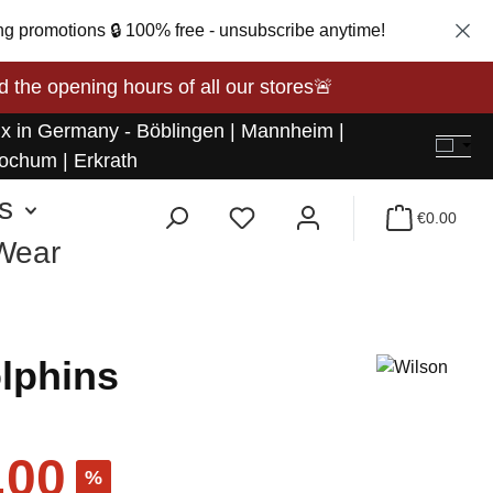
ng promotions 🔒 100% free - unsubscribe anytime!
opening hours of all our stores🚨
 x in Germany - Böblingen | Mannheim |
ochum | Erkrath
s
€0.00
 Wear
olphins
.00
%