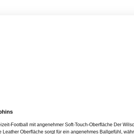
phins
Soft-Touch-Oberfläche Der Wilson NFL Soft Touch Mini Football eignet sich ideal für
e Leather Oberfläche sorgt für ein angenehmes Ballgefühl, währ