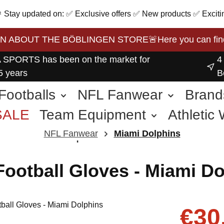
 🎉 Stay updated on: ✅ Exclusive offers ✅ New products ✅ Exciti
BOUT THE BÖBLINGEN STORE🚨Here you can find the 
 SPORTS has been on the market for
4
5 years
B
Footballs
NFL Fanwear
Brand
SALE
Team Equipment
Athletic
other Sports
NFL Fanwear
Miami Dolphins
Football Gloves - Miami D
Sale price:
€30