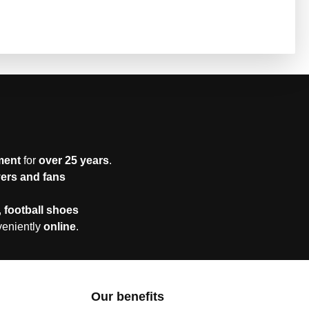
ment
for
over 25 years
.
yers and fans
,
football shoes
veniently
online
.
Our benefits