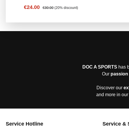
Angenehmer Tragekomfort – Für Alltag, Freizeit und Spieltage geeignet. Material & Pflege Material: 100% Bau
Sale price:
Regular price:
€24.00
€30.00
(20% discount)
DOC A SPORTS
has b
Our
passion 
Discover our
ex
and more in our
Service Hotline
Service & 