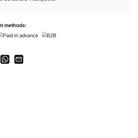
t methods:
aid in advance
B2B