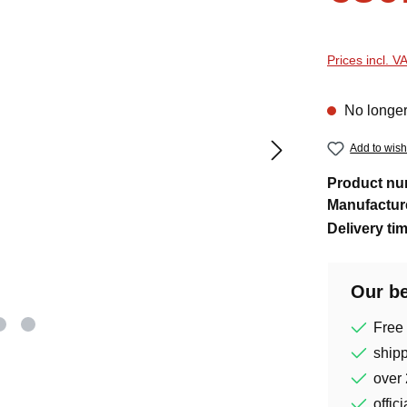
Prices incl. V
No longer
Add to wishl
Product n
Manufactur
Delivery ti
Our be
Free
shipp
over 
offic