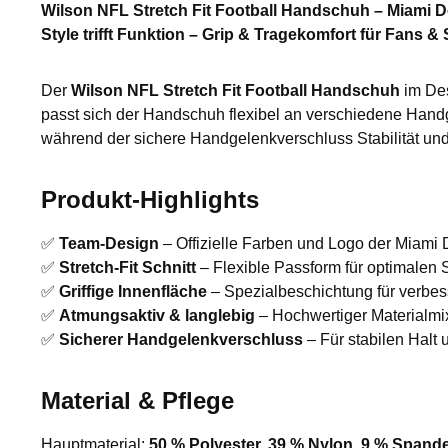
Wilson NFL Stretch Fit Football Handschuh – Miami 
Style trifft Funktion – Grip & Tragekomfort für Fans & 
Der
Wilson NFL Stretch Fit Football Handschuh
im De
passt sich der Handschuh flexibel an verschiedene Handgr
während der sichere Handgelenkverschluss Stabilität und 
Produkt-Highlights
✅
Team-Design
– Offizielle Farben und Logo der Miami D
✅
Stretch-Fit Schnitt
– Flexible Passform für optimalen 
✅
Griffige Innenfläche
– Spezialbeschichtung für verbess
✅
Atmungsaktiv & langlebig
– Hochwertiger Materialmix 
✅
Sicherer Handgelenkverschluss
– Für stabilen Halt
Material & Pflege
Hauptmaterial:
50 % Polyester, 39 % Nylon, 9 % Spand