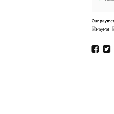
Our paymen
PayPal
P