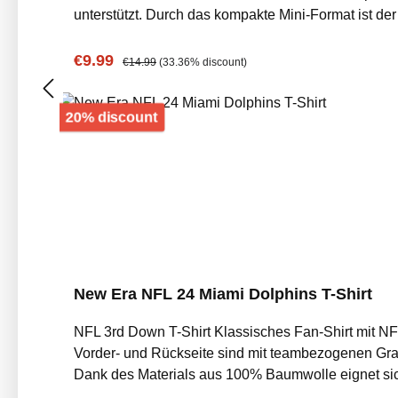
unterstützt. Durch das kompakte Mini-Format ist der Ball leicht zu werfen, z
Angenehme Haptik und gute Griffigkeit. ✅ Mini-Form
Oberfläche – Angenehmes Ballgefühl beim Werfen und Fangen. ✅ NFL D
Sale price:
Regular price:
€9.99
€14.99
(33.36% discount)
Discount
20% discount
New Era NFL 24 Miami Dolphins T-Shirt
NFL 3rd Down T-Shirt Klassisches Fan-Shirt mit NFL Team Design Das NFL 3rd Down T-Shirt kombiniert sportlichen Fan-L
Vorder- und Rückseite sind mit teambezogenen Graf
Dank des Materials aus 100% Baumwolle eignet sich das Shirt ideal für Alltag, F
Grafiken und Schriftzügen. ✅ Vorder- und Rückseit