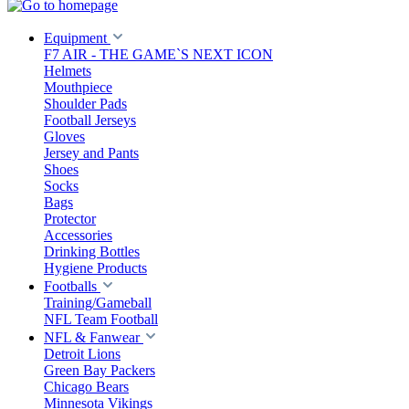
Equipment
F7 AIR - THE GAME`S NEXT ICON
Helmets
Mouthpiece
Shoulder Pads
Football Jerseys
Gloves
Jersey and Pants
Shoes
Socks
Bags
Protector
Accessories
Drinking Bottles
Hygiene Products
Footballs
Training/Gameball
NFL Team Football
NFL & Fanwear
Detroit Lions
Green Bay Packers
Chicago Bears
Minnesota Vikings