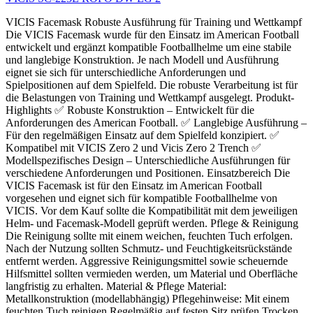
VICIS Facemask Robuste Ausführung für Training und Wettkampf
Die VICIS Facemask wurde für den Einsatz im American Football
entwickelt und ergänzt kompatible Footballhelme um eine stabile
und langlebige Konstruktion. Je nach Modell und Ausführung
eignet sie sich für unterschiedliche Anforderungen und
Spielpositionen auf dem Spielfeld. Die robuste Verarbeitung ist für
die Belastungen von Training und Wettkampf ausgelegt. Produkt-
Highlights ✅ Robuste Konstruktion – Entwickelt für die
Anforderungen des American Football. ✅ Langlebige Ausführung –
Für den regelmäßigen Einsatz auf dem Spielfeld konzipiert. ✅
Kompatibel mit VICIS Zero 2 und Vicis Zero 2 Trench ✅
Modellspezifisches Design – Unterschiedliche Ausführungen für
verschiedene Anforderungen und Positionen. Einsatzbereich Die
VICIS Facemask ist für den Einsatz im American Football
vorgesehen und eignet sich für kompatible Footballhelme von
VICIS. Vor dem Kauf sollte die Kompatibilität mit dem jeweiligen
Helm- und Facemask-Modell geprüft werden. Pflege & Reinigung
Die Reinigung sollte mit einem weichen, feuchten Tuch erfolgen.
Nach der Nutzung sollten Schmutz- und Feuchtigkeitsrückstände
entfernt werden. Aggressive Reinigungsmittel sowie scheuernde
Hilfsmittel sollten vermieden werden, um Material und Oberfläche
langfristig zu erhalten. Material & Pflege Material:
Metallkonstruktion (modellabhängig) Pflegehinweise: Mit einem
feuchten Tuch reinigen Regelmäßig auf festen Sitz prüfen Trocken