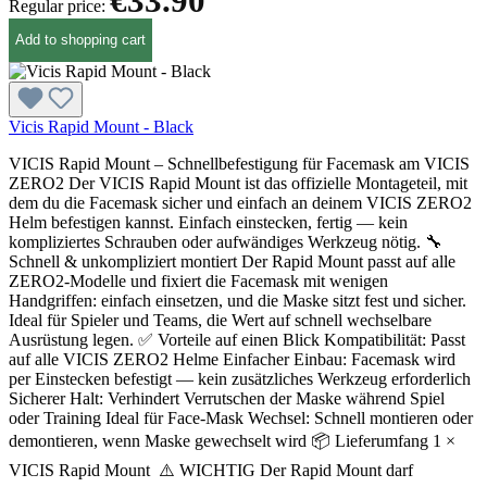
€33.90
Regular price:
Add to shopping cart
Vicis Rapid Mount - Black
VICIS Rapid Mount – Schnellbefestigung für Facemask am VICIS
ZERO2 Der VICIS Rapid Mount ist das offizielle Montageteil, mit
dem du die Facemask sicher und einfach an deinem VICIS ZERO2
Helm befestigen kannst. Einfach einstecken, fertig — kein
kompliziertes Schrauben oder aufwändiges Werkzeug nötig. 🔧
Schnell & unkompliziert montiert Der Rapid Mount passt auf alle
ZERO2-Modelle und fixiert die Facemask mit wenigen
Handgriffen: einfach einsetzen, und die Maske sitzt fest und sicher.
Ideal für Spieler und Teams, die Wert auf schnell wechselbare
Ausrüstung legen. ✅ Vorteile auf einen Blick Kompatibilität: Passt
auf alle VICIS ZERO2 Helme Einfacher Einbau: Facemask wird
per Einstecken befestigt — kein zusätzliches Werkzeug erforderlich
Sicherer Halt: Verhindert Verrutschen der Maske während Spiel
oder Training Ideal für Face-Mask Wechsel: Schnell montieren oder
demontieren, wenn Maske gewechselt wird 📦 Lieferumfang 1 ×
VICIS Rapid Mount ⚠️ WICHTIG Der Rapid Mount darf