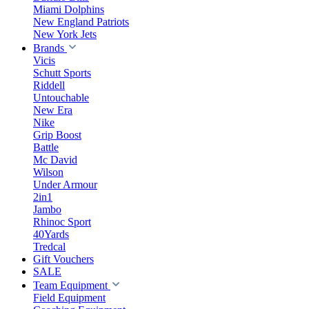
Miami Dolphins
New England Patriots
New York Jets
Brands
Vicis
Schutt Sports
Riddell
Untouchable
New Era
Nike
Grip Boost
Battle
Mc David
Wilson
Under Armour
2in1
Jambo
Rhinoc Sport
40Yards
Tredcal
Gift Vouchers
SALE
Team Equipment
Field Equipment