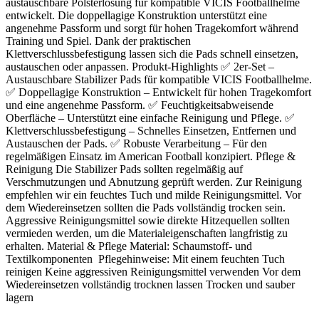
austauschbare Polsterlösung für kompatible VICIS Footballhelme
entwickelt. Die doppellagige Konstruktion unterstützt eine
angenehme Passform und sorgt für hohen Tragekomfort während
Training und Spiel. Dank der praktischen
Klettverschlussbefestigung lassen sich die Pads schnell einsetzen,
austauschen oder anpassen. Produkt-Highlights ✅ 2er-Set –
Austauschbare Stabilizer Pads für kompatible VICIS Footballhelme.
✅ Doppellagige Konstruktion – Entwickelt für hohen Tragekomfort
und eine angenehme Passform. ✅ Feuchtigkeitsabweisende
Oberfläche – Unterstützt eine einfache Reinigung und Pflege. ✅
Klettverschlussbefestigung – Schnelles Einsetzen, Entfernen und
Austauschen der Pads. ✅ Robuste Verarbeitung – Für den
regelmäßigen Einsatz im American Football konzipiert. Pflege &
Reinigung Die Stabilizer Pads sollten regelmäßig auf
Verschmutzungen und Abnutzung geprüft werden. Zur Reinigung
empfehlen wir ein feuchtes Tuch und milde Reinigungsmittel. Vor
dem Wiedereinsetzen sollten die Pads vollständig trocken sein.
Aggressive Reinigungsmittel sowie direkte Hitzequellen sollten
vermieden werden, um die Materialeigenschaften langfristig zu
erhalten. Material & Pflege Material: Schaumstoff- und
Textilkomponenten Pflegehinweise: Mit einem feuchten Tuch
reinigen Keine aggressiven Reinigungsmittel verwenden Vor dem
Wiedereinsetzen vollständig trocknen lassen Trocken und sauber
lagern