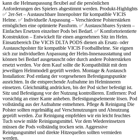
kann die Helmanpassung flexibel auf die persönlichen
Anforderungen des Spielers abgestimmt werden. Produkt-Highlights
✅ 2er-Set – Austauschbare Innenpolster für kompatible VICIS
Helme. ✅ Individuelle Anpassung – Verschiedene Polsterstärken
ermöglichen eine optimierte Passform. ✅ Austauschbares System –
Einfaches Ersetzen einzelner Pods bei Bedarf. ✅ Komfortorientierte
Konstruktion – Entwickelt für einen angenehmen Sitz im Helm.
Einsatzbereich Die VICIS DLTA PODS dienen als Ersatz- oder
Austauschpolster für kompatible VICIS Footballhelme. Sie eignen
sich zur individuellen Anpassung der Helm-Innenausstattung und
können bei Bedarf ausgetauscht oder durch andere Polsterstärken
ersetzt werden. Vor dem Kauf sollte die Kompatibilität mit dem
jeweiligen Helmmodell geprüft werden. Montage & Austausch
Installation: Pod entlang der vorgesehenen Befestigungspunkte
ausrichten. In die entsprechende Aufnahme im Helminneren
einsetzen. Gleichmäßig andrücken, bis der Pod sicher befestigt ist.
Sitz und Befestigung vor der Nutzung kontrollieren. Entfernen: Pod
vorsichtig an einer Kante anheben. Befestigungselemente lösen. Pod
vollständig aus der Aufnahme entnehmen. Pflege & Reinigung Die
Polster sollten regelmäßig auf Verschmutzungen und Abnutzung
geprüft werden. Zur Reinigung empfehlen wir ein leicht feuchtes
Tuch sowie milde Reinigungsmittel. Vor dem Wiedereinsetzen
müssen die Pods vollständig trocken sein. Aggressive
Reinigungsmittel und direkte Hitzequellen sollten vermieden
werden.