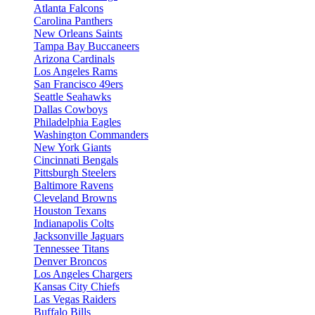
Atlanta Falcons
Carolina Panthers
New Orleans Saints
Tampa Bay Buccaneers
Arizona Cardinals
Los Angeles Rams
San Francisco 49ers
Seattle Seahawks
Dallas Cowboys
Philadelphia Eagles
Washington Commanders
New York Giants
Cincinnati Bengals
Pittsburgh Steelers
Baltimore Ravens
Cleveland Browns
Houston Texans
Indianapolis Colts
Jacksonville Jaguars
Tennessee Titans
Denver Broncos
Los Angeles Chargers
Kansas City Chiefs
Las Vegas Raiders
Buffalo Bills