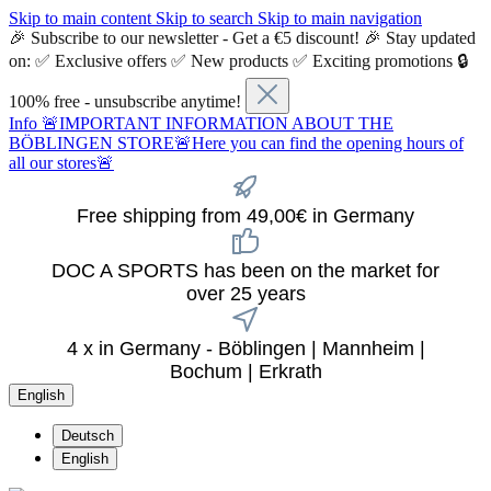
Skip to main content
Skip to search
Skip to main navigation
🎉 Subscribe to our newsletter - Get a €5 discount! 🎉 Stay updated
on: ✅ Exclusive offers ✅ New products ✅ Exciting promotions 🔒
100% free - unsubscribe anytime!
Info
🚨IMPORTANT INFORMATION ABOUT THE
BÖBLINGEN STORE🚨Here you can find the opening hours of
all our stores🚨
Free shipping from 49,00€ in Germany
DOC A SPORTS has been on the market for
over 25 years
4 x in Germany - Böblingen | Mannheim |
Bochum | Erkrath
English
Deutsch
English