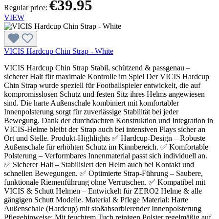
€39.95
Regular price:
VIEW
VICIS Hardcup Chin Strap - White
VICIS Hardcup Chin Strap Stabil, schützend & passgenau –
sicherer Halt für maximale Kontrolle im Spiel Der VICIS Hardcup
Chin Strap wurde speziell für Footballspieler entwickelt, die auf
kompromisslosen Schutz und festen Sitz ihres Helms angewiesen
sind. Die harte Außenschale kombiniert mit komfortabler
Innenpolsterung sorgt für zuverlässige Stabilität bei jeder
Bewegung. Dank der durchdachten Konstruktion und Integration in
VICIS-Helme bleibt der Strap auch bei intensiven Plays sicher an
Ort und Stelle. Produkt-Highlights ✅ Hardcup-Design – Robuste
Außenschale für erhöhten Schutz im Kinnbereich. ✅ Komfortable
Polsterung – Verformbares Innenmaterial passt sich individuell an.
✅ Sicherer Halt – Stabilisiert den Helm auch bei Kontakt und
schnellen Bewegungen. ✅ Optimierte Strap-Führung – Saubere,
funktionale Riemenführung ohne Verrutschen. ✅ Kompatibel mit
VICIS & Schutt Helmen – Entwickelt für ZERO2 Helme & alle
gängigen Schutt Modelle. Material & Pflege Material: Harte
Außenschale (Hardcup) mit stoßabsorbierender Innenpolsterung
Pflegehinweise: Mit feuchtem Tuch reinigen Polster regelmäßig auf