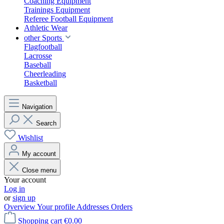
Coaching Equipment
Trainings Equipment
Referee Football Equipment
Athletic Wear
other Sports
Flagfootball
Lacrosse
Baseball
Cheerleading
Basketball
Navigation
Search
Wishlist
My account
Close menu
Your account
Log in
or
sign up
Overview
Your profile
Addresses
Orders
Shopping cart
€0.00