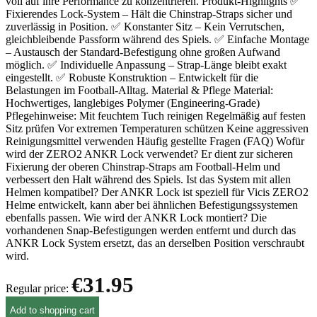
voll auf ihre Performance zu konzentrieren. Produkt-Highlights ✅
Fixierendes Lock-System – Hält die Chinstrap-Straps sicher und
zuverlässig in Position. ✅ Konstanter Sitz – Kein Verrutschen,
gleichbleibende Passform während des Spiels. ✅ Einfache Montage
– Austausch der Standard-Befestigung ohne großen Aufwand
möglich. ✅ Individuelle Anpassung – Strap-Länge bleibt exakt
eingestellt. ✅ Robuste Konstruktion – Entwickelt für die
Belastungen im Football-Alltag. Material & Pflege Material:
Hochwertiges, langlebiges Polymer (Engineering-Grade)
Pflegehinweise: Mit feuchtem Tuch reinigen Regelmäßig auf festen
Sitz prüfen Vor extremen Temperaturen schützen Keine aggressiven
Reinigungsmittel verwenden Häufig gestellte Fragen (FAQ) Wofür
wird der ZERO2 ANKR Lock verwendet? Er dient zur sicheren
Fixierung der oberen Chinstrap-Straps am Football-Helm und
verbessert den Halt während des Spiels. Ist das System mit allen
Helmen kompatibel? Der ANKR Lock ist speziell für Vicis ZERO2
Helme entwickelt, kann aber bei ähnlichen Befestigungssystemen
ebenfalls passen. Wie wird der ANKR Lock montiert? Die
vorhandenen Snap-Befestigungen werden entfernt und durch das
ANKR Lock System ersetzt, das an derselben Position verschraubt
wird.
€31.95
Regular price:
Add to shopping cart