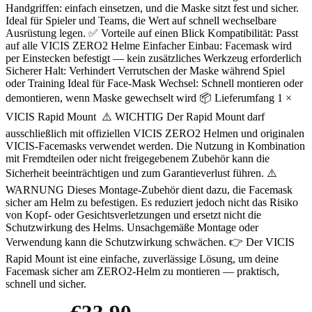
Handgriffen: einfach einsetzen, und die Maske sitzt fest und sicher.
Ideal für Spieler und Teams, die Wert auf schnell wechselbare
Ausrüstung legen. ✅ Vorteile auf einen Blick Kompatibilität: Passt
auf alle VICIS ZERO2 Helme Einfacher Einbau: Facemask wird
per Einstecken befestigt — kein zusätzliches Werkzeug erforderlich
Sicherer Halt: Verhindert Verrutschen der Maske während Spiel
oder Training Ideal für Face-Mask Wechsel: Schnell montieren oder
demontieren, wenn Maske gewechselt wird 📦 Lieferumfang 1 ×
VICIS Rapid Mount ⚠️ WICHTIG Der Rapid Mount darf
ausschließlich mit offiziellen VICIS ZERO2 Helmen und originalen
VICIS-Facemasks verwendet werden. Die Nutzung in Kombination
mit Fremdteilen oder nicht freigegebenem Zubehör kann die
Sicherheit beeinträchtigen und zum Garantieverlust führen. ⚠️
WARNUNG Dieses Montage-Zubehör dient dazu, die Facemask
sicher am Helm zu befestigen. Es reduziert jedoch nicht das Risiko
von Kopf- oder Gesichtsverletzungen und ersetzt nicht die
Schutzwirkung des Helms. Unsachgemäße Montage oder
Verwendung kann die Schutzwirkung schwächen. 👉 Der VICIS
Rapid Mount ist eine einfache, zuverlässige Lösung, um deine
Facemask sicher am ZERO2-Helm zu montieren — praktisch,
schnell und sicher.