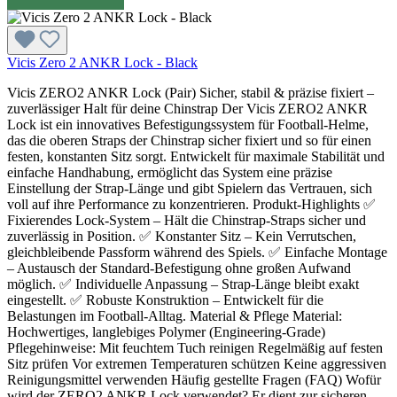
Vicis Zero 2 ANKR Lock - Black
Vicis ZERO2 ANKR Lock (Pair) Sicher, stabil & präzise fixiert –
zuverlässiger Halt für deine Chinstrap Der Vicis ZERO2 ANKR
Lock ist ein innovatives Befestigungssystem für Football-Helme,
das die oberen Straps der Chinstrap sicher fixiert und so für einen
festen, konstanten Sitz sorgt. Entwickelt für maximale Stabilität und
einfache Handhabung, ermöglicht das System eine präzise
Einstellung der Strap-Länge und gibt Spielern das Vertrauen, sich
voll auf ihre Performance zu konzentrieren. Produkt-Highlights ✅
Fixierendes Lock-System – Hält die Chinstrap-Straps sicher und
zuverlässig in Position. ✅ Konstanter Sitz – Kein Verrutschen,
gleichbleibende Passform während des Spiels. ✅ Einfache Montage
– Austausch der Standard-Befestigung ohne großen Aufwand
möglich. ✅ Individuelle Anpassung – Strap-Länge bleibt exakt
eingestellt. ✅ Robuste Konstruktion – Entwickelt für die
Belastungen im Football-Alltag. Material & Pflege Material:
Hochwertiges, langlebiges Polymer (Engineering-Grade)
Pflegehinweise: Mit feuchtem Tuch reinigen Regelmäßig auf festen
Sitz prüfen Vor extremen Temperaturen schützen Keine aggressiven
Reinigungsmittel verwenden Häufig gestellte Fragen (FAQ) Wofür
wird der ZERO2 ANKR Lock verwendet? Er dient zur sicheren