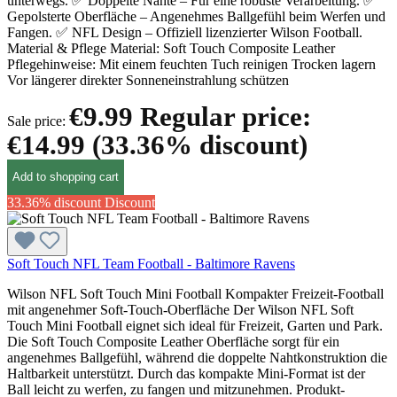
unterwegs. ✅ Doppelte Nähte – Für eine robuste Verarbeitung. ✅
Gepolsterte Oberfläche – Angenehmes Ballgefühl beim Werfen und
Fangen. ✅ NFL Design – Offiziell lizenzierter Wilson Football.
Material & Pflege Material: Soft Touch Composite Leather
Pflegehinweise: Mit einem feuchten Tuch reinigen Trocken lagern
Vor längerer direkter Sonneneinstrahlung schützen
€9.99
Regular price:
Sale price:
€14.99
(33.36% discount)
Add to shopping cart
33.36% discount
Discount
Soft Touch NFL Team Football - Baltimore Ravens
Wilson NFL Soft Touch Mini Football Kompakter Freizeit-Football
mit angenehmer Soft-Touch-Oberfläche Der Wilson NFL Soft
Touch Mini Football eignet sich ideal für Freizeit, Garten und Park.
Die Soft Touch Composite Leather Oberfläche sorgt für ein
angenehmes Ballgefühl, während die doppelte Nahtkonstruktion die
Haltbarkeit unterstützt. Durch das kompakte Mini-Format ist der
Ball leicht zu werfen, zu fangen und mitzunehmen. Produkt-