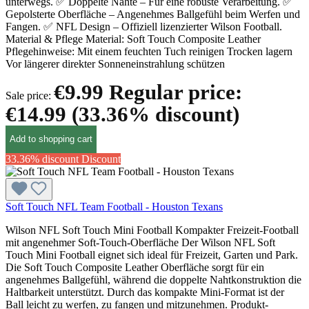
unterwegs. ✅ Doppelte Nähte – Für eine robuste Verarbeitung. ✅
Gepolsterte Oberfläche – Angenehmes Ballgefühl beim Werfen und
Fangen. ✅ NFL Design – Offiziell lizenzierter Wilson Football.
Material & Pflege Material: Soft Touch Composite Leather
Pflegehinweise: Mit einem feuchten Tuch reinigen Trocken lagern
Vor längerer direkter Sonneneinstrahlung schützen
€9.99
Regular price:
Sale price:
€14.99
(33.36% discount)
Add to shopping cart
33.36% discount
Discount
Soft Touch NFL Team Football - Houston Texans
Wilson NFL Soft Touch Mini Football Kompakter Freizeit-Football
mit angenehmer Soft-Touch-Oberfläche Der Wilson NFL Soft
Touch Mini Football eignet sich ideal für Freizeit, Garten und Park.
Die Soft Touch Composite Leather Oberfläche sorgt für ein
angenehmes Ballgefühl, während die doppelte Nahtkonstruktion die
Haltbarkeit unterstützt. Durch das kompakte Mini-Format ist der
Ball leicht zu werfen, zu fangen und mitzunehmen. Produkt-