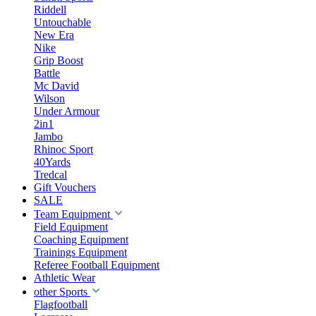
Riddell
Untouchable
New Era
Nike
Grip Boost
Battle
Mc David
Wilson
Under Armour
2in1
Jambo
Rhinoc Sport
40Yards
Tredcal
Gift Vouchers
SALE
Team Equipment
Field Equipment
Coaching Equipment
Trainings Equipment
Referee Football Equipment
Athletic Wear
other Sports
Flagfootball