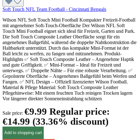
Soft Touch NFL Team Football - Cincinnati Bengals
Wilson NFL Soft Touch Mini Football Kompakter Freizeit-Football
mit angenehmer Soft-Touch-Oberfläche Der Wilson NFL Soft
Touch Mini Football eignet sich ideal für Freizeit, Garten und Park.
Die Soft Touch Composite Leather Oberfläche sorgt für ein
angenehmes Ballgefühl, während die doppelte Nahtkonstruktion die
Haltbarkeit unterstützt. Durch das kompakte Mini-Format ist der
Ball leicht zu werfen, zu fangen und mitzunehmen. Produkt-
Highlights ✅ Soft Touch Composite Leather – Angenehme Haptik
und gute Griffigkeit. ✅ Mini-Format – Ideal für Freizeit und
unterwegs. ✅ Doppelte Nähte – Für eine robuste Verarbeitung. ✅
Gepolsterte Oberfläche – Angenehmes Ballgefühl beim Werfen und
Fangen. ✅ NFL Design – Offiziell lizenzierter Wilson Football.
Material & Pflege Material: Soft Touch Composite Leather
Pflegehinweise: Mit einem feuchten Tuch reinigen Trocken lagern
Vor längerer direkter Sonneneinstrahlung schützen
€9.99
Regular price:
Sale price:
€14.99
(33.36% discount)
Add to shopping cart