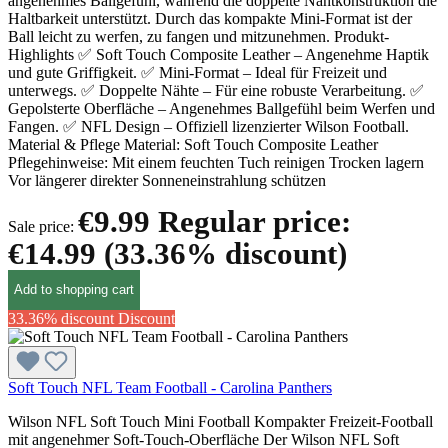
angenehmes Ballgefühl, während die doppelte Nahtkonstruktion die
Haltbarkeit unterstützt. Durch das kompakte Mini-Format ist der
Ball leicht zu werfen, zu fangen und mitzunehmen. Produkt-
Highlights ✅ Soft Touch Composite Leather – Angenehme Haptik
und gute Griffigkeit. ✅ Mini-Format – Ideal für Freizeit und
unterwegs. ✅ Doppelte Nähte – Für eine robuste Verarbeitung. ✅
Gepolsterte Oberfläche – Angenehmes Ballgefühl beim Werfen und
Fangen. ✅ NFL Design – Offiziell lizenzierter Wilson Football.
Material & Pflege Material: Soft Touch Composite Leather
Pflegehinweise: Mit einem feuchten Tuch reinigen Trocken lagern
Vor längerer direkter Sonneneinstrahlung schützen
€9.99
Regular price:
Sale price:
€14.99
(33.36% discount)
Add to shopping cart
33.36% discount
Discount
Soft Touch NFL Team Football - Carolina Panthers
Wilson NFL Soft Touch Mini Football Kompakter Freizeit-Football
mit angenehmer Soft-Touch-Oberfläche Der Wilson NFL Soft