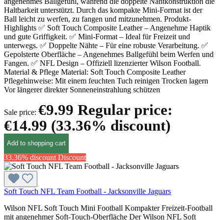
angenehmes Ballgefühl, während die doppelte Nahtkonstruktion die
Haltbarkeit unterstützt. Durch das kompakte Mini-Format ist der
Ball leicht zu werfen, zu fangen und mitzunehmen. Produkt-
Highlights ✅ Soft Touch Composite Leather – Angenehme Haptik
und gute Griffigkeit. ✅ Mini-Format – Ideal für Freizeit und
unterwegs. ✅ Doppelte Nähte – Für eine robuste Verarbeitung. ✅
Gepolsterte Oberfläche – Angenehmes Ballgefühl beim Werfen und
Fangen. ✅ NFL Design – Offiziell lizenzierter Wilson Football.
Material & Pflege Material: Soft Touch Composite Leather
Pflegehinweise: Mit einem feuchten Tuch reinigen Trocken lagern
Vor längerer direkter Sonneneinstrahlung schützen
€9.99
Regular price:
Sale price:
€14.99
(33.36% discount)
Add to shopping cart
33.36% discount
Discount
Soft Touch NFL Team Football - Jacksonville Jaguars
Wilson NFL Soft Touch Mini Football Kompakter Freizeit-Football
mit angenehmer Soft-Touch-Oberfläche Der Wilson NFL Soft