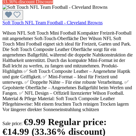
33.36% discount
Discount
Soft Touch NFL Team Football - Cleveland Browns
Wilson NFL Soft Touch Mini Football Kompakter Freizeit-Football
mit angenehmer Soft-Touch-Oberfläche Der Wilson NFL Soft
Touch Mini Football eignet sich ideal für Freizeit, Garten und Park.
Die Soft Touch Composite Leather Oberfläche sorgt für ein
angenehmes Ballgefühl, während die doppelte Nahtkonstruktion die
Haltbarkeit unterstützt. Durch das kompakte Mini-Format ist der
Ball leicht zu werfen, zu fangen und mitzunehmen. Produkt-
Highlights ✅ Soft Touch Composite Leather – Angenehme Haptik
und gute Griffigkeit. ✅ Mini-Format – Ideal für Freizeit und
unterwegs. ✅ Doppelte Nähte – Für eine robuste Verarbeitung. ✅
Gepolsterte Oberfläche – Angenehmes Ballgefühl beim Werfen und
Fangen. ✅ NFL Design – Offiziell lizenzierter Wilson Football.
Material & Pflege Material: Soft Touch Composite Leather
Pflegehinweise: Mit einem feuchten Tuch reinigen Trocken lagern
Vor längerer direkter Sonneneinstrahlung schützen
€9.99
Regular price:
Sale price:
€14.99
(33.36% discount)