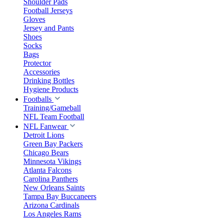
Shoulder Pads
Football Jerseys
Gloves
Jersey and Pants
Shoes
Socks
Bags
Protector
Accessories
Drinking Bottles
Hygiene Products
Footballs
Training/Gameball
NFL Team Football
NFL Fanwear
Detroit Lions
Green Bay Packers
Chicago Bears
Minnesota Vikings
Atlanta Falcons
Carolina Panthers
New Orleans Saints
Tampa Bay Buccaneers
Arizona Cardinals
Los Angeles Rams