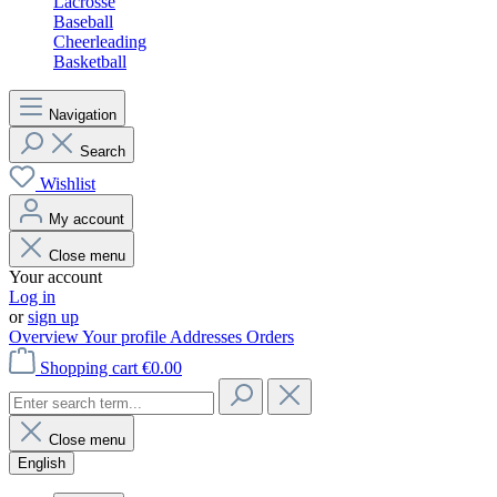
Lacrosse
Baseball
Cheerleading
Basketball
Navigation
Search
Wishlist
My account
Close menu
Your account
Log in
or
sign up
Overview
Your profile
Addresses
Orders
Shopping cart
€0.00
Close menu
English