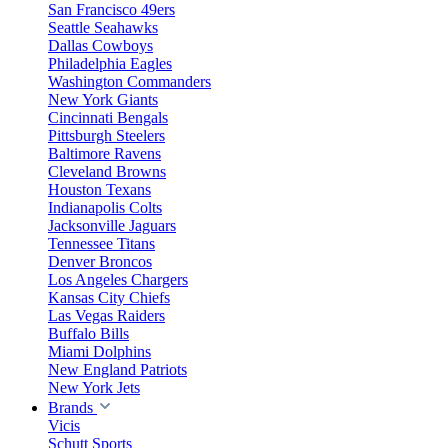
San Francisco 49ers
Seattle Seahawks
Dallas Cowboys
Philadelphia Eagles
Washington Commanders
New York Giants
Cincinnati Bengals
Pittsburgh Steelers
Baltimore Ravens
Cleveland Browns
Houston Texans
Indianapolis Colts
Jacksonville Jaguars
Tennessee Titans
Denver Broncos
Los Angeles Chargers
Kansas City Chiefs
Las Vegas Raiders
Buffalo Bills
Miami Dolphins
New England Patriots
New York Jets
Brands
Vicis
Schutt Sports