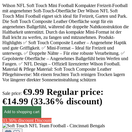
Wilson NFL Soft Touch Mini Football Kompakter Freizeit-Football
mit angenehmer Soft-Touch-Oberfläche Der Wilson NFL Soft
Touch Mini Football eignet sich ideal für Freizeit, Garten und Park.
Die Soft Touch Composite Leather Oberfläche sorgt für ein
angenehmes Ballgefühl, während die doppelte Nahtkonstruktion die
Haltbarkeit unterstützt. Durch das kompakte Mini-Format ist der
Ball leicht zu werfen, zu fangen und mitzunehmen. Produkt-
Highlights ✅ Soft Touch Composite Leather – Angenehme Haptik
und gute Griffigkeit. ✅ Mini-Format – Ideal für Freizeit und
unterwegs. ✅ Doppelte Nähte – Für eine robuste Verarbeitung. ✅
Gepolsterte Oberfläche – Angenehmes Ballgefühl beim Werfen und
Fangen. ✅ NFL Design – Offiziell lizenzierter Wilson Football.
Material & Pflege Material: Soft Touch Composite Leather
Pflegehinweise: Mit einem feuchten Tuch reinigen Trocken lagern
Vor längerer direkter Sonneneinstrahlung schützen
€9.99
Regular price:
Sale price:
€14.99
(33.36% discount)
Add to shopping cart
33.36% discount
Discount