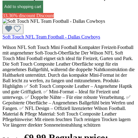
Add to shopping cart
33.36% discount
Discount
Soft Touch NFL Team Football - Dallas Cowboys
Wilson NFL Soft Touch Mini Football Kompakter Freizeit-Football
mit angenehmer Soft-Touch-Oberfläche Der Wilson NFL Soft
Touch Mini Football eignet sich ideal für Freizeit, Garten und Park.
Die Soft Touch Composite Leather Oberfläche sorgt für ein
angenehmes Ballgefühl, während die doppelte Nahtkonstruktion die
Haltbarkeit unterstützt. Durch das kompakte Mini-Format ist der
Ball leicht zu werfen, zu fangen und mitzunehmen. Produkt-
Highlights ✅ Soft Touch Composite Leather – Angenehme Haptik
und gute Griffigkeit. ✅ Mini-Format – Ideal für Freizeit und
unterwegs. ✅ Doppelte Nähte – Für eine robuste Verarbeitung. ✅
Gepolsterte Oberfläche – Angenehmes Ballgefühl beim Werfen und
Fangen. ✅ NFL Design – Offiziell lizenzierter Wilson Football.
Material & Pflege Material: Soft Touch Composite Leather
Pflegehinweise: Mit einem feuchten Tuch reinigen Trocken lagern
Vor längerer direkter Sonneneinstrahlung schützen
€9.99
Regular price: