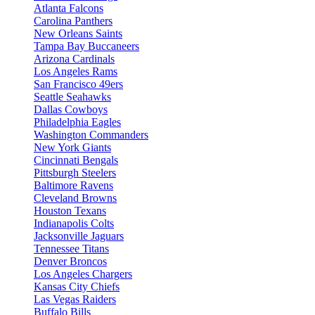
Atlanta Falcons
Carolina Panthers
New Orleans Saints
Tampa Bay Buccaneers
Arizona Cardinals
Los Angeles Rams
San Francisco 49ers
Seattle Seahawks
Dallas Cowboys
Philadelphia Eagles
Washington Commanders
New York Giants
Cincinnati Bengals
Pittsburgh Steelers
Baltimore Ravens
Cleveland Browns
Houston Texans
Indianapolis Colts
Jacksonville Jaguars
Tennessee Titans
Denver Broncos
Los Angeles Chargers
Kansas City Chiefs
Las Vegas Raiders
Buffalo Bills