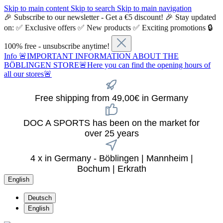
Skip to main content
Skip to search
Skip to main navigation
🎉 Subscribe to our newsletter - Get a €5 discount! 🎉 Stay updated
on: ✅ Exclusive offers ✅ New products ✅ Exciting promotions 🔒
100% free - unsubscribe anytime!
Info
🚨IMPORTANT INFORMATION ABOUT THE
BÖBLINGEN STORE🚨Here you can find the opening hours of
all our stores🚨
Free shipping from 49,00€ in Germany
DOC A SPORTS has been on the market for
over 25 years
4 x in Germany - Böblingen | Mannheim |
Bochum | Erkrath
English
Deutsch
English