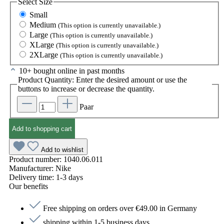
Select
Size
Small
Medium
(This option is currently unavailable.)
Large
(This option is currently unavailable.)
XLarge
(This option is currently unavailable.)
2XLarge
(This option is currently unavailable.)
10+ bought online in past months
Product Quantity: Enter the desired amount or use the
buttons to increase or decrease the quantity.
Paar
Add to shopping cart
Add to wishlist
Product number:
1040.06.011
Manufacturer:
Nike
Delivery time:
1-3 days
Our benefits
Free shipping on orders over €49.00 in Germany
shipping within 1-5 business days