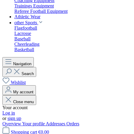
Coaching Equipment
Trainings Equipment
Referee Football Equipment
Athletic Wear
other Sports
Flagfootball
Lacrosse
Baseball
Cheerleading
Basketball
Navigation
Search
Wishlist
My account
Close menu
Your account
Log in
or
sign up
Overview
Your profile
Addresses
Orders
Shopping cart
€0.00