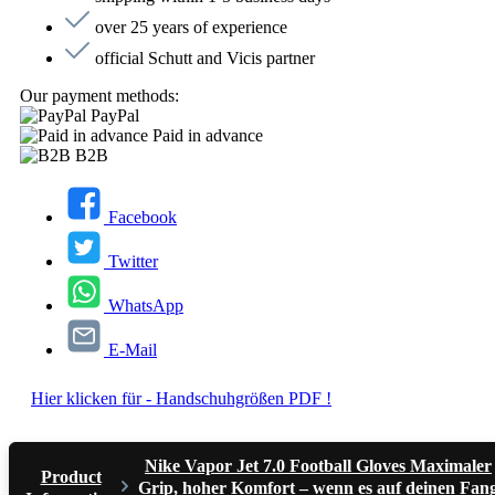
over 25 years of experience
official Schutt and Vicis partner
Our payment methods:
PayPal
Paid in advance
B2B
Facebook
Twitter
WhatsApp
E-Mail
Hier klicken für - Handschuhgrößen PDF !
Nike Vapor Jet 7.0 Football Gloves Maximaler
Product
Grip, hoher Komfort – wenn es auf deinen Fan