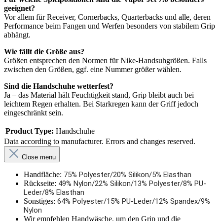
geeignet?
Vor allem für Receiver, Cornerbacks, Quarterbacks und alle, deren
Performance beim Fangen und Werfen besonders von stabilem Grip
abhängt.
Wie fällt die Größe aus?
Größen entsprechen den Normen für Nike-Handsuhgrößen. Falls
zwischen den Größen, ggf. eine Nummer größer wählen.
Sind die Handschuhe wetterfest?
Ja – das Material hält Feuchtigkeit stand, Grip bleibt auch bei
leichtem Regen erhalten. Bei Starkregen kann der Griff jedoch
eingeschränkt sein.
Product Type:
Handschuhe
Data according to manufacturer. Errors and changes reserved.
Close menu
Handfläche:
75% Polyester/20% Silikon/5% Elasthan
Rückseite:
49% Nylon/22% Silikon/13% Polyester/8% PU-
Leder/8% Elasthan
Sonstiges:
64% Polyester/15% PU-Leder/12% Spandex/9%
Nylon
Wir empfehlen Handwäsche, um den Grip und die