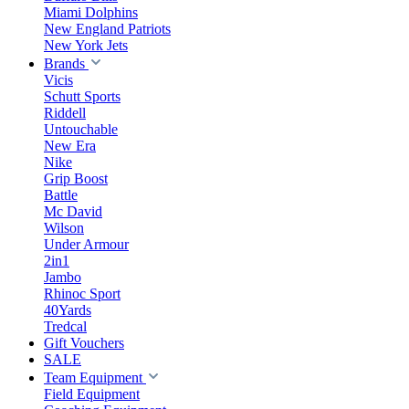
Miami Dolphins
New England Patriots
New York Jets
Brands
Vicis
Schutt Sports
Riddell
Untouchable
New Era
Nike
Grip Boost
Battle
Mc David
Wilson
Under Armour
2in1
Jambo
Rhinoc Sport
40Yards
Tredcal
Gift Vouchers
SALE
Team Equipment
Field Equipment