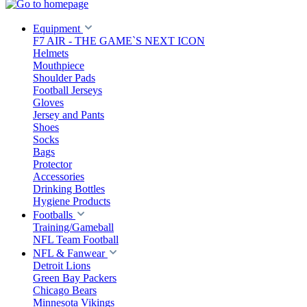
Equipment
F7 AIR - THE GAME`S NEXT ICON
Helmets
Mouthpiece
Shoulder Pads
Football Jerseys
Gloves
Jersey and Pants
Shoes
Socks
Bags
Protector
Accessories
Drinking Bottles
Hygiene Products
Footballs
Training/Gameball
NFL Team Football
NFL & Fanwear
Detroit Lions
Green Bay Packers
Chicago Bears
Minnesota Vikings