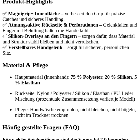
Produkt-Highlights
✅
Magnigrip+ Innenfläche
– verbessert den Grip für präzise
Catches und sicheres Handling.
✅
Atmungsaktive Rückseite & Perforationen
– Gelenkfalten und
Finger mit Belüftung halten die Hände kühl.
✅
Silikon-Overlays an den Fingern
– sorgen dafür, dass Material
und Struktur stabil bleiben und nicht verrutschen.
✅
Verstellbares Handgelenk
– sorgt für sicheren, persönlichen
Sitz.
Material & Pflege
Hauptmaterial (Innenhand):
75 % Polyester, 20 % Silikon, 5
% Elasthan
Rückseite: Nylon / Polyester / Silikon / Elasthan / PU-Leder
Mischung (prozentuale Zusammensetzung variiert je Modell)
Pflege: Handwäsche empfohlen, nicht bleichen, nicht bügeln,
nicht im Trockner trocknen
Häufig gestellte Fragen (FAQ)
Für welche Spielpositionen sind die Vapor Jet 7.0 besonders