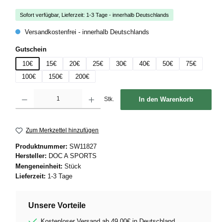
Sofort verfügbar, Lieferzeit: 1-3 Tage - innerhalb Deutschlands
Versandkostenfrei - innerhalb Deutschlands
auswählen
Gutschein
10€
15€
20€
25€
30€
40€
50€
75€
100€
150€
200€
Produkt Anzahl: Gib den gewünschten Wert ein oder benutze die Schaltflächen um die
Stk.
In den Warenkorb
Zum Merkzettel hinzufügen
Produktnummer:
SW11827
Hersteller:
DOC A SPORTS
Mengeneinheit:
Stück
Lieferzeit:
1-3 Tage
Unsere Vorteile
Kostenloser Versand ab 49,00€ in Deutschland