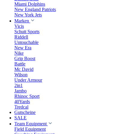
Miami Dolphins
New England Patriots
New York Jets
Marken
Vicis
Schutt Sports
Riddell
Untouchable
New Era
Nike
Grip Boost
Battle
Mc David
Wilson
Under Armour
2in1
Jambo
Rhinoc Sport
40Yards
Tredcal
Gutscheine
SALE
Team Equipment
Field Equipment