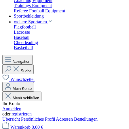
Coaching Equipment
Trainings Equipment
Referee Football Equipment
Sportbekleidung
weitere Sportarten
Flagfootball
Lacrosse
Baseball
Cheerleading
Basketball
Navigation
Suche
Wunschzettel
Mein Konto
Menü schließen
Ihr Konto
Anmelden
oder
registrieren
Übersicht
Persönliches Profil
Adressen
Bestellungen
Warenkorb
0,00 €