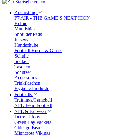
Ausrüstung
F7 AIR - THE GAME`S NEXT ICON
Helme
Mundstück
Shoulder Pads
Jerseys
Handschuhe
Football Hosen & Gürtel
Schuhe
Socken
Taschen
Schützer
Accessoires
Trinkflaschen
Hygiene Produkte
Footballs
Trainings/Gameball
NFL Team Football
NFL & Fanwear
Detroit Lions
Green Bay Packers
Chicago Bears
Minnesota Vikings