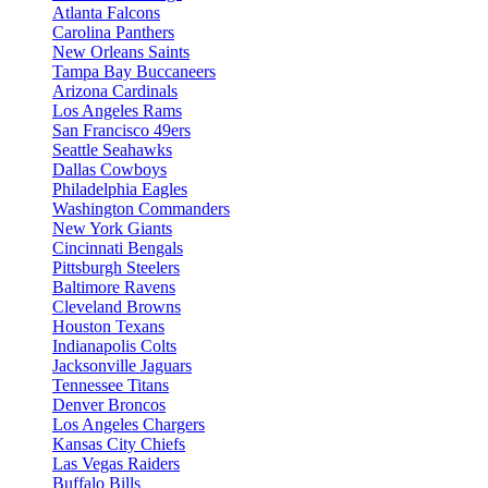
Atlanta Falcons
Carolina Panthers
New Orleans Saints
Tampa Bay Buccaneers
Arizona Cardinals
Los Angeles Rams
San Francisco 49ers
Seattle Seahawks
Dallas Cowboys
Philadelphia Eagles
Washington Commanders
New York Giants
Cincinnati Bengals
Pittsburgh Steelers
Baltimore Ravens
Cleveland Browns
Houston Texans
Indianapolis Colts
Jacksonville Jaguars
Tennessee Titans
Denver Broncos
Los Angeles Chargers
Kansas City Chiefs
Las Vegas Raiders
Buffalo Bills