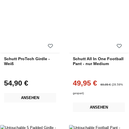
Schutt ProTech Girdle -
Schutt All In One Football
Weiß
Pant - nur Medium
54,90 €
49,95 €
Regulärer Preis:
Verkaufspreis:
Regulärer Preis:
69,95 €
(28.59%
gespart)
ANSEHEN
ANSEHEN