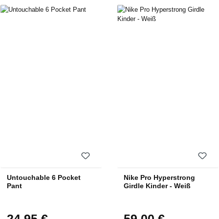
Untouchable 6 Pocket
Nike Pro Hyperstrong
Pant
Girdle Kinder - Weiß
24,95 €
59,00 €
Regulärer Preis:
Regulärer Preis: