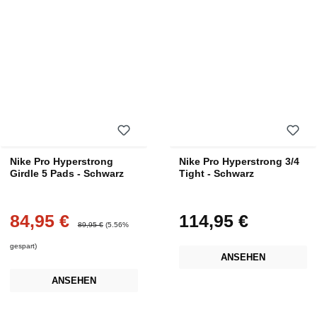
Nike Pro Hyperstrong
Nike Pro Hyperstrong 3/4
Girdle 5 Pads - Schwarz
Tight - Schwarz
84,95 €
114,95 €
Verkaufspreis:
Regulärer Preis:
Regulärer Preis:
89,95 €
(5.56%
gespart)
ANSEHEN
ANSEHEN