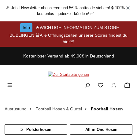
Zum Hauptinhalt springen
🎉 Jetzt Newsletter abonnieren und 5€ Rabattcode sichern! 🔒 100%
kostenlos - jederzeit kündbar! ✅
Info
🚨WICHTIGE INFORMATION ZUM STORE
BÖBLINGEN 🚨Alle Öffnungszeiten unserer Stores findest du
hier🚨
Kostenloser Versand ab 49,00€ in Deutschland
Ausrüstung
Football Hosen & Gürtel
Football Hosen
5 - Polsterhosen
All in One Hosen