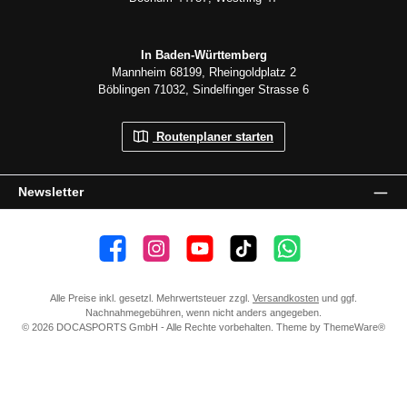
In Baden-Württemberg
Mannheim 68199, Rheingoldplatz 2
Böblingen 71032, Sindelfinger Strasse 6
Routenplaner starten
Newsletter
👍 4.500 Gefällt mir
📸 38.000 Follower
📺 20 Abonnenten
🎵1.800 Follower
Kanal abonnieren
Alle Preise inkl. gesetzl. Mehrwertsteuer zzgl.
Versandkosten
und ggf.
Nachnahmegebühren, wenn nicht anders angegeben.
© 2026 DOCASPORTS GmbH - Alle Rechte vorbehalten. Theme by
ThemeWare®