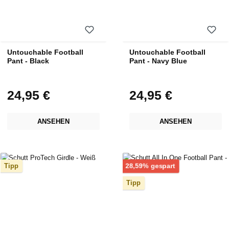
Untouchable Football
Untouchable Football
Pant - Black
Pant - Navy Blue
24,95 €
24,95 €
Regulärer Preis:
Regulärer Preis:
ANSEHEN
ANSEHEN
Rabatt
28,59% gespart
Tipp
Tipp