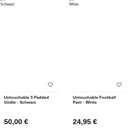
Untouchable 5 Padded
Untouchable Football
Girdle - Schwarz
Pant - White
50,00 €
24,95 €
Regulärer Preis:
Regulärer Preis: