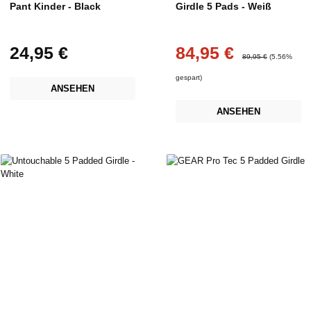
Pant Kinder - Black
Girdle 5 Pads - Weiß
24,95 €
84,95 €
Regulärer Preis:
Verkaufspreis:
Regulärer Preis:
89,95 €
(5.56%
gespart)
ANSEHEN
ANSEHEN