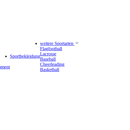
weitere Sportarten
Flagfootball
Lacrosse
Sportbekleidung
Baseball
Cheerleading
pment
Basketball