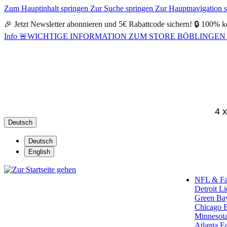
Zum Hauptinhalt springen
Zur Suche springen
Zur Hauptnavigation 
🎉 Jetzt Newsletter abonnieren und 5€ Rabattcode sichern! 🔒 100% k
Info
🚨WICHTIGE INFORMATION ZUM STORE BÖBLINGEN 🚨Alle Öf
4 
Deutsch
Deutsch
English
NFL & F
Detroit L
Green Ba
Chicago 
Minnesota
Atlanta F