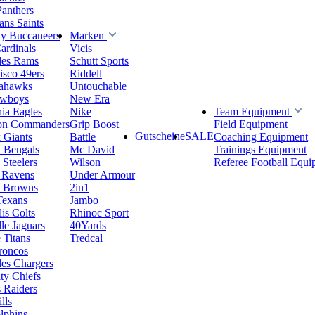
Panthers
ns Saints
y Buccaneers
Marken
ardinals
Vicis
les Rams
Schutt Sports
isco 49ers
Riddell
eahawks
Untouchable
owboys
New Era
hia Eagles
Nike
Team Equipment
on Commanders
Grip Boost
Field Equipment
Gutscheine
SALE
 Giants
Battle
Coaching Equipment
i Bengals
Mc David
Trainings Equipment
 Steelers
Wilson
Referee Football Equi
 Ravens
Under Armour
d Browns
2in1
Texans
Jambo
is Colts
Rhinoc Sport
le Jaguars
40Yards
 Titans
Tredcal
roncos
es Chargers
ty Chiefs
 Raiders
lls
lphins