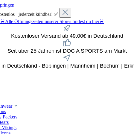
springen
ostenlos - jederzeit kündbar! ✅
fnungszeiten unserer Stores findest du hier🚨
Kostenloser Versand ab 49,00€ in Deutschland
Seit über 25 Jahren ist DOC A SPORTS am Markt
x in Deutschland - Böblingen | Mannheim | Bochum | Erkr
anwear
ions
y Packers
Bears
 Vikings
alcons