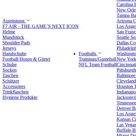
Carolina 
New Orlea
Tampa Ba
Ausrüstung
Arizona C
F7 AIR - THE GAME`S NEXT ICON
Los Ange
Helme
San Franc
Mundstück
Seattle S
Shoulder Pads
Dallas C
Jerseys
Philadelp
Handschuhe
Footballs
Washingt
Football Hosen & Gürtel
Trainings/Gameball
New York
Schuhe
NFL Team Football
Cincinnat
Socken
Pittsburgh
Taschen
Baltimore
Schützer
Clevelan
Accessoires
Houston 
Trinkflaschen
Indianapol
Hygiene Produkte
Jacksonvil
Tennessee
Denver B
Los Angel
Kansas Ci
Las Vegas
Buffalo Bi
Miami Do