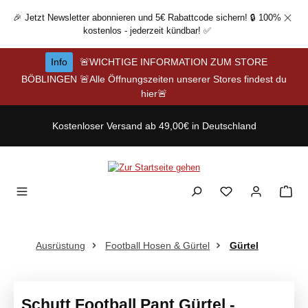
Zum Hauptinhalt springen
🎉 Jetzt Newsletter abonnieren und 5€ Rabattcode sichern! 🔒 100%
kostenlos - jederzeit kündbar! ✅
Info
🚨WICHTIGE INFORMATION ZUM STORE
BÖBLINGEN 🚨Alle Öffnungszeiten unserer Stores findest du
hier🚨
Kostenloser Versand ab 49,00€ in Deutschland
Ausrüstung
Football Hosen & Gürtel
Gürtel
Schutt Football Pant Gürtel -