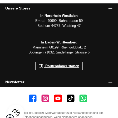
Unsere Stores
In Nordrhein-Westfalen
Erkrath 40699, Bahnstrasse 59
Bochum 44787, Westring 47
In Baden-Württemberg
Mannheim 68199, Rheingoldplatz 2
Böblingen 71032, Sindelfinger Strasse 6
Routenplaner starten
Newsletter
👍 4.500 Gefällt mir
📸 38.000 Follower
📺 20 Abonnenten
🎵1.800 Follower
Kanal abonnieren
Alle Preise inkl. gesetzl. Mehrwertsteuer zzgl.
Versandkosten
und ggf.
Werkzeugleiste anzeigen
Nachnahmegebühren, wenn nicht anders angegeben.