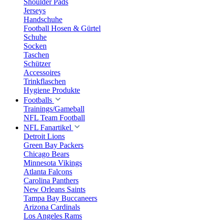
Shoulder Pads
Jerseys
Handschuhe
Football Hosen & Gürtel
Schuhe
Socken
Taschen
Schützer
Accessoires
Trinkflaschen
Hygiene Produkte
Footballs
Trainings/Gameball
NFL Team Football
NFL Fanartikel
Detroit Lions
Green Bay Packers
Chicago Bears
Minnesota Vikings
Atlanta Falcons
Carolina Panthers
New Orleans Saints
Tampa Bay Buccaneers
Arizona Cardinals
Los Angeles Rams