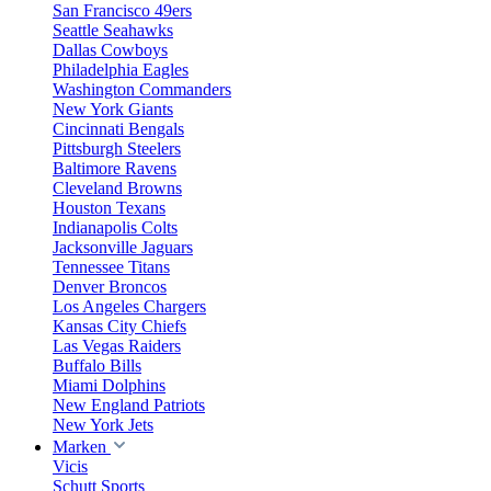
San Francisco 49ers
Seattle Seahawks
Dallas Cowboys
Philadelphia Eagles
Washington Commanders
New York Giants
Cincinnati Bengals
Pittsburgh Steelers
Baltimore Ravens
Cleveland Browns
Houston Texans
Indianapolis Colts
Jacksonville Jaguars
Tennessee Titans
Denver Broncos
Los Angeles Chargers
Kansas City Chiefs
Las Vegas Raiders
Buffalo Bills
Miami Dolphins
New England Patriots
New York Jets
Marken
Vicis
Schutt Sports