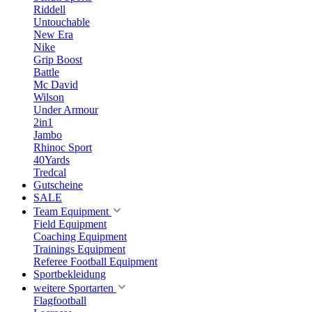
Riddell
Untouchable
New Era
Nike
Grip Boost
Battle
Mc David
Wilson
Under Armour
2in1
Jambo
Rhinoc Sport
40Yards
Tredcal
Gutscheine
SALE
Team Equipment
Field Equipment
Coaching Equipment
Trainings Equipment
Referee Football Equipment
Sportbekleidung
weitere Sportarten
Flagfootball