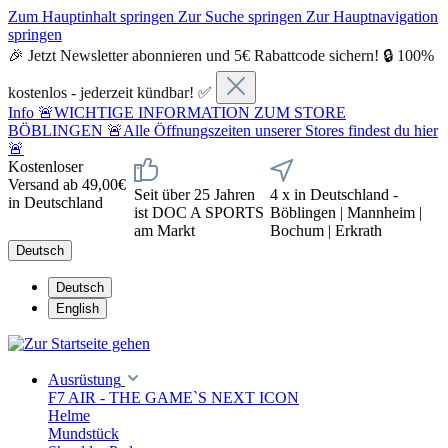
Zum Hauptinhalt springen
Zur Suche springen
Zur Hauptnavigation
springen
🎉 Jetzt Newsletter abonnieren und 5€ Rabattcode sichern! 🔒 100%
kostenlos - jederzeit kündbar! ✅
Info
🚨WICHTIGE INFORMATION ZUM STORE
BÖBLINGEN 🚨Alle Öffnungszeiten unserer Stores findest du hier
🚨
Kostenloser
Versand ab 49,00€
Seit über 25 Jahren
4 x in Deutschland -
in Deutschland
ist DOC A SPORTS
Böblingen | Mannheim |
am Markt
Bochum | Erkrath
Deutsch
Deutsch
English
Ausrüstung
F7 AIR - THE GAME`S NEXT ICON
Helme
Mundstück