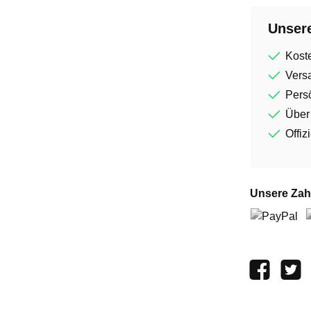
Unsere
Kost
Vers
Persö
Über
Offiz
Unsere Zah
PayPal
V