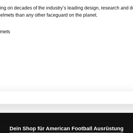
ng on decades of the industry’s leading design, research and d
lmets than any other faceguard on the planet.
lmets
Dein Shop für American Football Ausrüstung