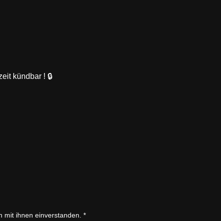
eit kündbar ! 🔒
n mit ihnen einverstanden.
*