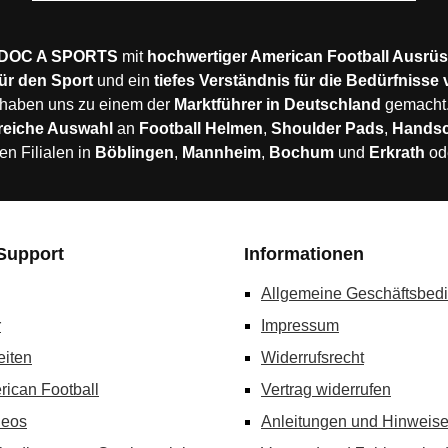
DOC A SPORTS
mit
hochwertiger American Football Ausrü
ür den Sport
und ein
tiefes Verständnis für die Bedürfnisse
haben uns zu einem der
Marktführer in Deutschland
gemacht
reiche Auswahl
an
Football Helmen
,
Shoulder Pads
,
Hands
en Filialen in
Böblingen
,
Mannheim
,
Bochum
und
Erkrath
od
Support
Informationen
Allgemeine Geschäftsbed
r
Impressum
eiten
Widerrufsrecht
rican Football
Vertrag widerrufen
deos
Anleitungen und Hinweis