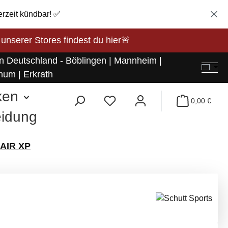
erzeit kündbar! ✅
rer Stores findest du hier🚨
in Deutschland - Böblingen | Mannheim |
hum | Erkrath
ken
0,00 €
eidung
 AIR XP