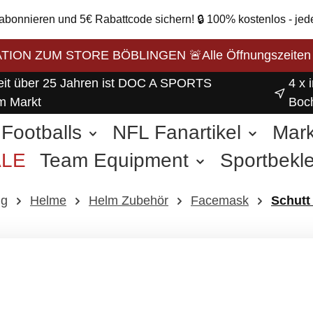
 abonnieren und 5€ Rabattcode sichern! 🔒 100% kostenlos - jed
ON ZUM STORE BÖBLINGEN 🚨Alle Öffnungszeiten unse
eit über 25 Jahren ist DOC A SPORTS
4 x 
m Markt
Boc
Footballs
NFL Fanartikel
Mar
ALE
Team Equipment
Sportbekl
weitere Sportarten
ng
Helme
Helm Zubehör
Facemask
Schutt