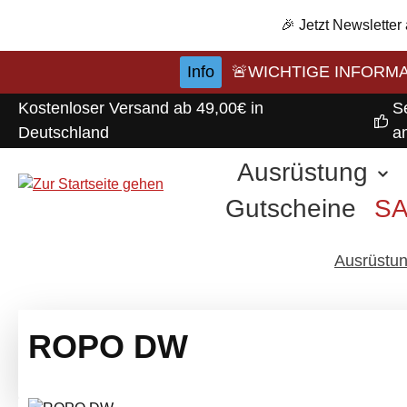
m Hauptinhalt springen
Zur Suche springen
Zur Hauptnavigation springen
🎉 Jetzt Newsletter
Info
🚨WICHTIGE INFORMATI
Kostenloser Versand ab 49,00€ in
S
Deutschland
a
Ausrüstung
Gutscheine
S
Ausrüstu
ROPO DW