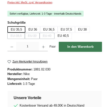
Preise inkl. MwSt. zzgl. Versandkosten
Sofort verfügbar, Lieferzeit: 1-3 Tage - innerhalb Deutschlands
auswählen
Schuhgröße
EU 35,5
EU 36
EU 36,5
EU 37,5
EU 38
EU 38,5
EU 39
EU 40
EU 40,5
(Diese Option ist zurzeit nicht verfügbar.)
(Diese Option ist zurzeit nicht verfügbar.)
(Diese Option ist zurzeit nicht verfügbar.)
Produkt Anzahl: Gib den gewünschten Wert ein oder benutze die Schaltflächen um die
Paar
In den Warenkorb
Zum Merkzettel hinzufügen
Produktnummer:
1881.02.030
Hersteller:
Nike
Mengeneinheit:
Paar
Lieferzeit:
1-3 Tage
Unsere Vorteile
Kostenloser Versand ab 49,00€ in Deutschland