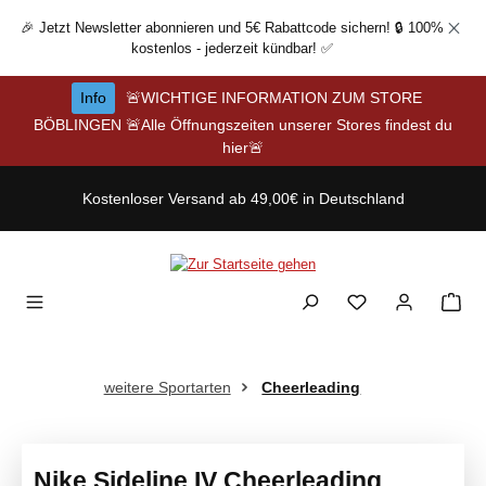
Zum Hauptinhalt springen
🎉 Jetzt Newsletter abonnieren und 5€ Rabattcode sichern! 🔒 100%
kostenlos - jederzeit kündbar! ✅
Info
🚨WICHTIGE INFORMATION ZUM STORE
BÖBLINGEN 🚨Alle Öffnungszeiten unserer Stores findest du
hier🚨
Kostenloser Versand ab 49,00€ in Deutschland
weitere Sportarten
Cheerleading
Nike Sideline IV Cheerleading