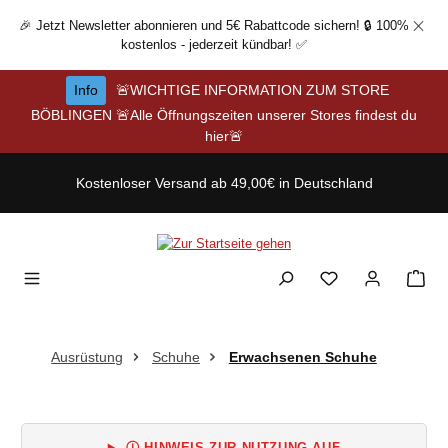
Zum Hauptinhalt springen
🎉 Jetzt Newsletter abonnieren und 5€ Rabattcode sichern! 🔒 100%
kostenlos - jederzeit kündbar! ✅
Info
🚨WICHTIGE INFORMATION ZUM STORE
BÖBLINGEN 🚨Alle Öffnungszeiten unserer Stores findest du
hier🚨
Kostenloser Versand ab 49,00€ in Deutschland
Ausrüstung
Schuhe
Erwachsenen Schuhe
Ⓘ HINWEIS ZUR NUTZUNG AUF