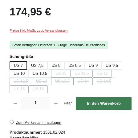
Regulärer Preis:
174,95 €
Preise inkl. MwSt. zzgl. Versandkosten
Sofort verfügbar, Lieferzeit: 1-3 Tage - innerhalb Deutschlands
auswählen
Schuhgröße
US 7
US 7,5
US 8
US 8,5
US 9
US 9,5
US 10
US 10,5
US 11
US 11,5
US 12
(Diese Option ist zurzeit nicht verfügbar.)
(Diese Option ist zurzeit nicht verfügb
(Diese Option ist zurzeit
US 12,5
US 13
US 13,5
US 14
US 14,5
(Diese Option ist zurzeit nicht verfügbar.)
(Diese Option ist zurzeit nicht verfügbar.)
(Diese Option ist zurzeit nicht verfügbar.)
(Diese Option ist zurzeit nicht verfüg
(Diese Option ist zurzei
US 15
US 16
(Diese Option ist zurzeit nicht verfügbar.)
(Diese Option ist zurzeit nicht verfügbar.)
Produkt Anzahl: Gib den gewünschten Wert ein oder benutze die Schaltflächen um die
Paar
In den Warenkorb
Zum Merkzettel hinzufügen
Produktnummer:
1531.02.024