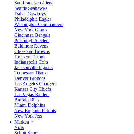
San Francisco 49ers
Seattle Seahawks
Dallas Cowboys
Philadelphia Eagles
Washington Commanders
New York Giants
Cincinnati Bengals
Pittsburgh Steelers
Baltimore Ravens
Cleveland Browns
Houston Texans
Indianapolis Colts
Jacksonville Jaguars
Tennessee Titans
Denver Broncos
Los Angeles Chargers
Kansas City Chiefs
Las Vegas Raiders
Buffalo Bills
Miami Dolphins
New England Patriots
New York Jets
Marken
Vicis
Schutt Sports