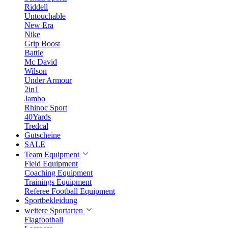
Riddell
Untouchable
New Era
Nike
Grip Boost
Battle
Mc David
Wilson
Under Armour
2in1
Jambo
Rhinoc Sport
40Yards
Tredcal
Gutscheine
SALE
Team Equipment
Field Equipment
Coaching Equipment
Trainings Equipment
Referee Football Equipment
Sportbekleidung
weitere Sportarten
Flagfootball