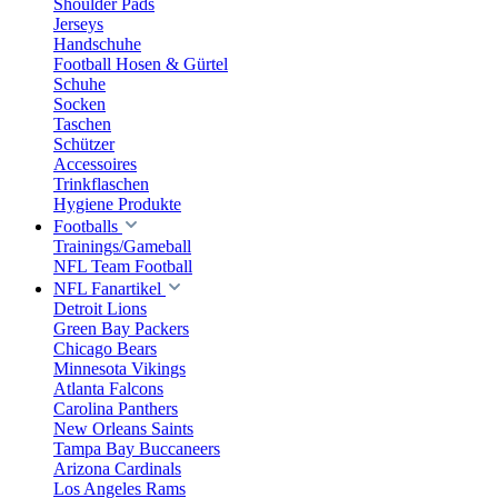
Shoulder Pads
Jerseys
Handschuhe
Football Hosen & Gürtel
Schuhe
Socken
Taschen
Schützer
Accessoires
Trinkflaschen
Hygiene Produkte
Footballs
Trainings/Gameball
NFL Team Football
NFL Fanartikel
Detroit Lions
Green Bay Packers
Chicago Bears
Minnesota Vikings
Atlanta Falcons
Carolina Panthers
New Orleans Saints
Tampa Bay Buccaneers
Arizona Cardinals
Los Angeles Rams