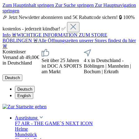
Zum Hauptinhalt springen
Zur Suche springen
Zur Hauptnavigation
springen
🎉 Jetzt Newsletter abonnieren und 5€ Rabattcode sichern! 🔒 100%
kostenlos - jederzeit kündbar! ✅
Info
🚨WICHTIGE INFORMATION ZUM STORE
BÖBLINGEN 🚨Alle Öffnungszeiten unserer Stores findest du hier
🚨
Kostenloser
Versand ab 49,00€
Seit über 25 Jahren
4 x in Deutschland -
in Deutschland
ist DOC A SPORTS
Böblingen | Mannheim |
am Markt
Bochum | Erkrath
Deutsch
Deutsch
English
Ausrüstung
F7 AIR - THE GAME`S NEXT ICON
Helme
Mundstück